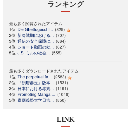
ランキング
最も多く閲覧されたアイテム
1位
Die Ghettogeschi...
(829)
2位
新冷戦期における...
(707)
3位
通信の安全保障に...
(664)
4位
ショート動画の効...
(627)
5位
J.S. ミルの社会...
(555)
最も多くダウンロードされたアイテム
1位
The perpetual fa...
(2583)
2位
『韻府群玉』版本...
(1531)
3位
日本における赤痢...
(1191)
4位
Promoting Manga ...
(1046)
5位
慶應義塾大学日吉...
(850)
LINK