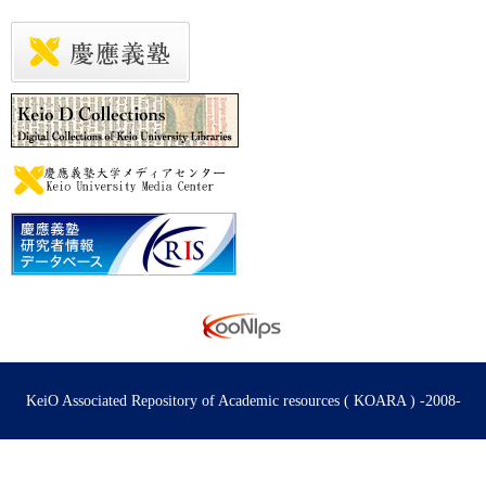
KeiO Associated Repository of Academic resources ( KOARA ) -2008-