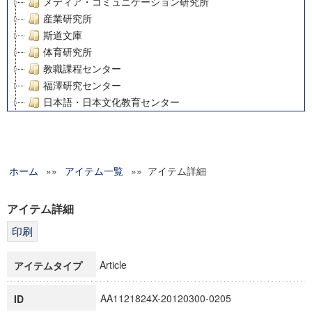
メディア・コミュニケーション研究所
産業研究所
斯道文庫
体育研究所
教職課程センター
福澤研究センター
日本語・日本文化教育センター
アート・センター
外国語教育研究センター
デジタルメディア・コンテンツ統合研究センター
ホーム
»»
グローバルリサーチインスティテュート
アイテム一覧
»» アイテム詳細
塾内助成報告書
科学研究費補助金研究成果報告書
アイテム詳細
21世紀COEプログラム
慶應義塾大学グローバルCOEプログラム市民社会ガバナンス
慶應義塾大学グローバルCOEプログラム論理と感性の先端的
Article
アイテムタイプ
博士課程教育リーディングプログラム「超成熟社会発展のサ
学術雑誌掲載論文等(8)
AA1121824X-20120300-0205
ID
その他