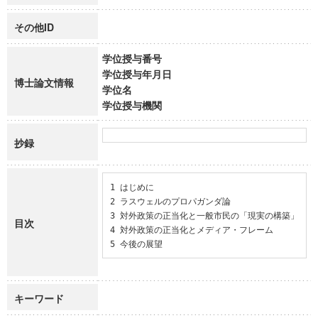
その他ID
学位授与番号
学位授与年月日
博士論文情報
学位名
学位授与機関
抄録
1 はじめに

2 ラスウェルのプロパガンダ論

3 対外政策の正当化と一般市民の「現実の構築」

目次
4 対外政策の正当化とメディア・フレーム

5 今後の展望
キーワード