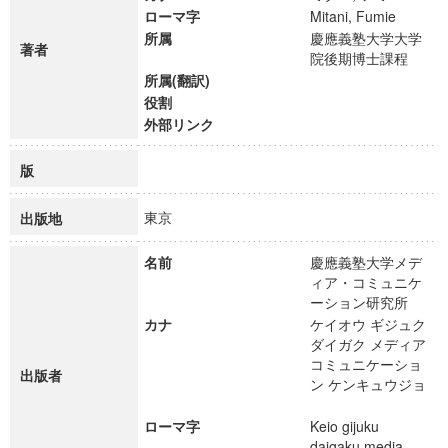
ローマ字
Mitani, Fumie
所属
慶應義塾大学大学
著者
院後期博士課程
所属(翻訳)
役割
外部リンク
版
東京
出版地
名前
慶應義塾大学メデ
ィア・コミュニケ
ーション研究所
カナ
ケイオウ ギジュク
ダイガク メディア
コミュニケーショ
出版者
ン ケンキュウジョ
ローマ字
Keio gijuku
daigaku media