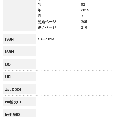
号
62
年
2012
月
3
開始ページ
205
終了ページ
216
13441094
ISSN
ISBN
DOI
URI
JaLCDOI
NII論文ID
医中誌ID