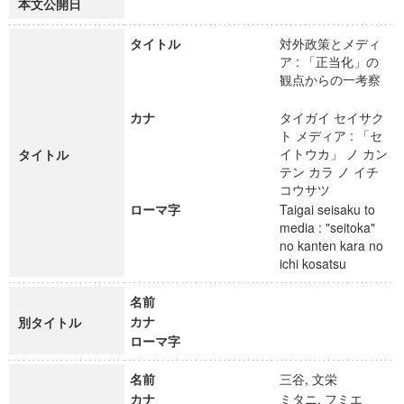
本文公開日
タイトル
対外政策とメディ
ア : 「正当化」の
観点からの一考察
カナ
タイガイ セイサク
ト メディア : 「セ
イトウカ」 ノ カン
タイトル
テン カラ ノ イチ
コウサツ
ローマ字
Taigai seisaku to
media : "seitoka"
no kanten kara no
ichi kosatsu
名前
カナ
別タイトル
ローマ字
名前
三谷, 文栄
カナ
ミタニ, フミエ