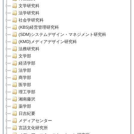
文学研究科
法学研究科
社会学研究科
(KBS)経営管理研究科
(SDM)システムデザイン・マネジメント研究科
(KMD)メディアデザイン研究科
法務研究科
文学部
経済学部
法学部
商学部
医学部
理工学部
湘南藤沢
薬学部
日吉紀要
メディアセンター
言語文化研究所