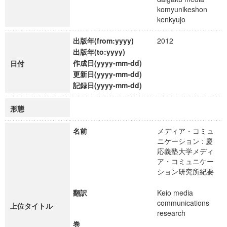
komyunikeshon
kenkyujo
出版年(from:yyyy)
2012
出版年(to:yyyy)
作成日(yyyy-mm-dd)
日付
更新日(yyyy-mm-dd)
記録日(yyyy-mm-dd)
形態
名前
メディア・コミュ
ニケーション : 慶
応義塾大学メディ
ア・コミュニケー
ション研究所紀要
翻訳
Keio media
communications
上位タイトル
research
巻