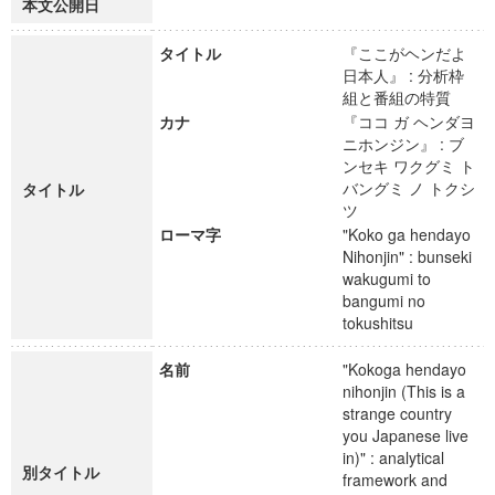
本文公開日
タイトル
『ここがヘンだよ
日本人』 : 分析枠
組と番組の特質
カナ
『ココ ガ ヘンダヨ
ニホンジン』 : ブ
ンセキ ワクグミ ト
バングミ ノ トクシ
タイトル
ツ
ローマ字
"Koko ga hendayo
Nihonjin" : bunseki
wakugumi to
bangumi no
tokushitsu
名前
"Kokoga hendayo
nihonjin (This is a
strange country
you Japanese live
in)" : analytical
別タイトル
framework and