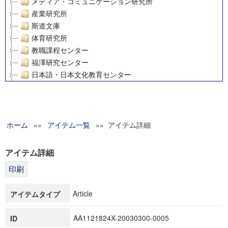
メディア・コミュニケーション研究所
産業研究所
斯道文庫
体育研究所
教職課程センター
福澤研究センター
日本語・日本文化教育センター
アート・センター
外国語教育研究センター
デジタルメディア・コンテンツ統合研究センター
ホーム
»»
グローバルリサーチインスティテュート
アイテム一覧
»» アイテム詳細
塾内助成報告書
科学研究費補助金研究成果報告書
アイテム詳細
21世紀COEプログラム
慶應義塾大学グローバルCOEプログラム市民社会ガバナンス
慶應義塾大学グローバルCOEプログラム論理と感性の先端的
Article
アイテムタイプ
博士課程教育リーディングプログラム「超成熟社会発展のサ
学術雑誌掲載論文等(8)
AA1121824X-20030300-0005
ID
その他