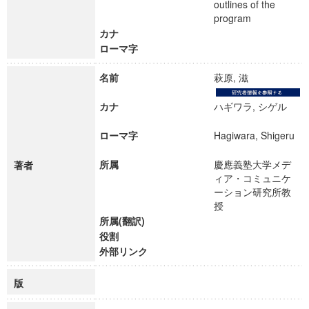
outlines of the
program
カナ
ローマ字
名前
萩原, 滋
カナ
ハギワラ, シゲル
ローマ字
Hagiwara, Shigeru
所属
慶應義塾大学メデ
著者
ィア・コミュニケ
ーション研究所教
授
所属(翻訳)
役割
外部リンク
版