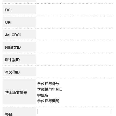
DOI
URI
JaLCDOI
NII論文ID
医中誌ID
その他ID
学位授与番号
学位授与年月日
博士論文情報
学位名
学位授与機関
抄録