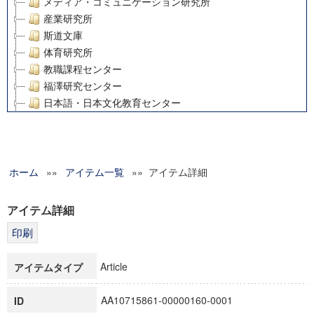
メディア・コミュニケーション研究所
産業研究所
斯道文庫
体育研究所
教職課程センター
福澤研究センター
日本語・日本文化教育センター
アート・センター
外国語教育研究センター
デジタルメディア・コンテンツ統合研究センター
ホーム
»»
グローバルリサーチインスティテュート
アイテム一覧
»» アイテム詳細
塾内助成報告書
科学研究費補助金研究成果報告書
アイテム詳細
21世紀COEプログラム
慶應義塾大学グローバルCOEプログラム市民社会ガバナンス
慶應義塾大学グローバルCOEプログラム論理と感性の先端的
Article
アイテムタイプ
博士課程教育リーディングプログラム「超成熟社会発展のサ
学術雑誌掲載論文等(8)
AA10715861-00000160-0001
ID
その他