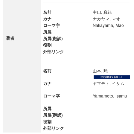
名前
中山, 真緒
カナ
ナカヤマ, マオ
ローマ字
Nakayama, Mao
所属
著者
所属(翻訳)
役割
外部リンク
名前
山本, 勲
カナ
ヤマモト, イサム
ローマ字
Yamamoto, Isamu
所属
所属(翻訳)
役割
外部リンク