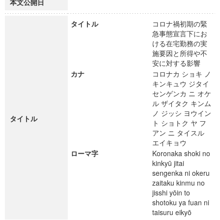
本文公開日
タイトル
コロナ禍初期の緊
急事態宣言下にお
ける在宅勤務の実
施要因と所得や不
安に対する影響
カナ
コロナカ ショキ ノ
キンキュウ ジタイ
センゲンカ ニ オケ
ル ザイタク キンム
ノ ジッシ ヨウイン
タイトル
ト ショトク ヤ フ
アン ニ タイスル
エイキョウ
ローマ字
Koronaka shoki no
kinkyū jitai
sengenka ni okeru
zaitaku kinmu no
jisshi yōin to
shotoku ya fuan ni
taisuru eikyō