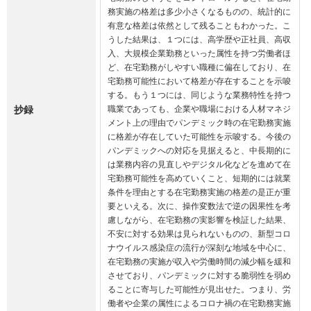
務実施の格差は多少小さくなるものの、統計的に
有意な格差は依然として残ることもわかった。こ
うした結果は、１つには、高学歴や正社員、高収
入、大規模企業勤務といった属性を持つ労働者ほ
ど、在宅勤務がしやすい職種に偏在しており、在
宅勤務可能性において格差が存在することを示唆
する。もう１つには、同じような業務特性を持つ
抄録
職業であっても、企業や職場における人材マネジ
メント上の理由でパンデミック時の在宅勤務実施
に格差が存在していた可能性を示唆する。今後の
パンデミックへの対応を見据えると、中長期的に
は業務内容の見直しやデジタル化などを進めて在
宅勤務可能性を高めていくこと、短期的には就業
条件を理由とする在宅勤務実施の格差の是正が重
要といえる。次に、操作変数法で逆の因果性を考
慮しながら、在宅勤務の実影響を検証した結果、
不安に対する効果は見られないものの、新型コロ
ナウイルス感染症の流行が深刻な地域を中心に、
在宅勤務の実施が収入や労働時間の減少幅を緩和
させており、パンデミックに対する脆弱性を弱め
ることに寄与した可能性が見出せた。つまり、労
働者や企業の属性によるコロナ禍の在宅勤務実施