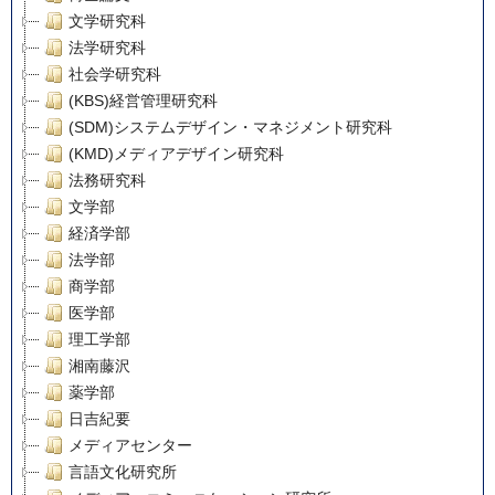
文学研究科
法学研究科
社会学研究科
(KBS)経営管理研究科
(SDM)システムデザイン・マネジメント研究科
(KMD)メディアデザイン研究科
法務研究科
文学部
経済学部
法学部
商学部
医学部
理工学部
湘南藤沢
薬学部
日吉紀要
メディアセンター
言語文化研究所