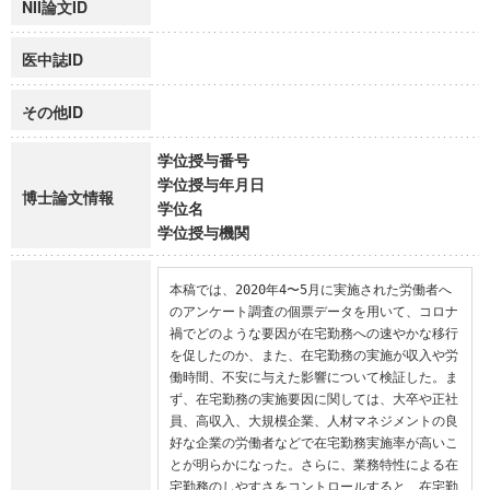
NII論文ID
医中誌ID
その他ID
学位授与番号
学位授与年月日
博士論文情報
学位名
学位授与機関
本稿では、2020年4〜5月に実施された労働者へ
のアンケート調査の個票データを用いて、コロナ
禍でどのような要因が在宅勤務への速やかな移行
を促したのか、また、在宅勤務の実施が収入や労
働時間、不安に与えた影響について検証した。ま
ず、在宅勤務の実施要因に関しては、大卒や正社
員、高収入、大規模企業、人材マネジメントの良
好な企業の労働者などで在宅勤務実施率が高いこ
とが明らかになった。さらに、業務特性による在
宅勤務のしやすさをコントロールすると、在宅勤