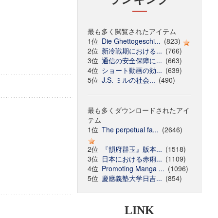
最も多く閲覧されたアイテム
1位
Die Ghettogeschi...
(823)
2位
新冷戦期における...
(766)
3位
通信の安全保障に...
(663)
4位
ショート動画の効...
(639)
5位
J.S. ミルの社会...
(490)
最も多くダウンロードされたアイ
テム
1位
The perpetual fa...
(2646)
2位
『韻府群玉』版本...
(1518)
3位
日本における赤痢...
(1109)
4位
Promoting Manga ...
(1096)
5位
慶應義塾大学日吉...
(854)
LINK