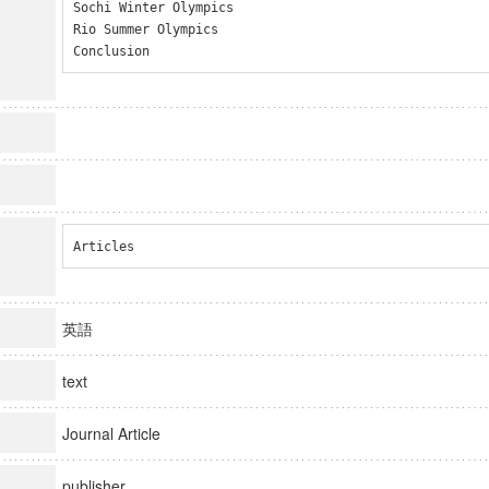
Sochi Winter Olympics

Rio Summer Olympics

Conclusion
Articles
英語
text
Journal Article
publisher