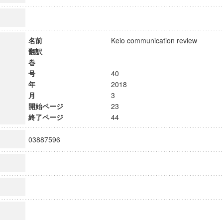
名前
Keio communication review
翻訳
巻
号
40
年
2018
月
3
開始ページ
23
終了ページ
44
03887596