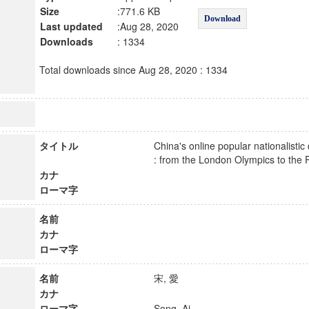
Size
:771.6 KB
Download
Last updated
:Aug 28, 2020
Downloads
: 1334
Total downloads since Aug 28, 2020 : 1334
タイトル
China's online popular nationalistic
: from the London Olympics to th
カナ
ローマ字
名前
カナ
ローマ字
名前
宋, 愛
カナ
ローマ字
Song, Ai