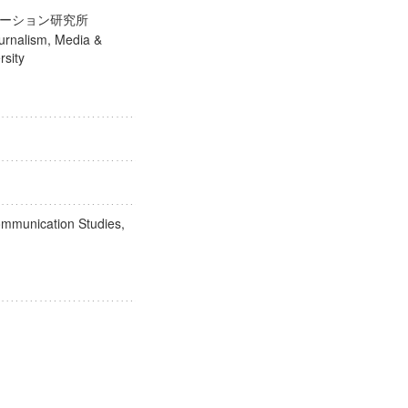
ケーション研究所
ournalism, Media &
versity
Communication Studies,