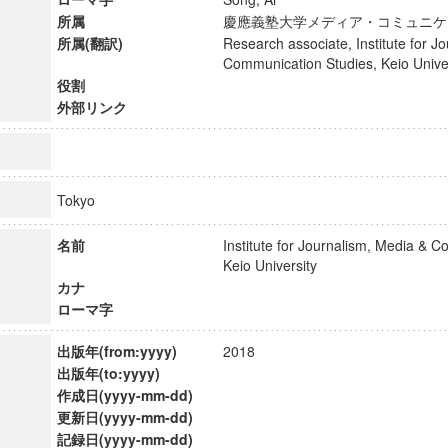
所属
慶應義塾大学メディア・コミュニ
所属(翻訳)
Research associate, Institute for J
Communication Studies, Keio Uni
役割
外部リンク
Tokyo
名前
Institute for Journalism, Media & 
Keio University
カナ
ローマ字
ンス教育研究センター
出版年(from:yyyy)
2018
端的教育研究拠点
出版年(to:yyyy)
のサイエンス」
作成日(yyyy-mm-dd)
更新日(yyyy-mm-dd)
記録日(yyyy-mm-dd)