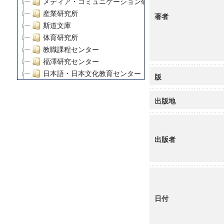
メディア・コミュニケーション研究所
産業研究所
著者
斯道文庫
体育研究所
教職課程センター
福澤研究センター
日本語・日本文化教育センター
版
アート・センター
外国語教育研究センター
出版地
デジタルメディア・コンテンツ統合研究センター
グローバルリサーチインスティテュート
塾内助成報告書
出版者
科学研究費補助金研究成果報告書
21世紀COEプログラム
慶應義塾大学グローバルCOEプログラム市民社会ガバナ
慶應義塾大学グローバルCOEプログラム論理と感性の先
博士課程教育リーディングプログラム「超成熟社会発展
日付
学術雑誌掲載論文等(8)
その他