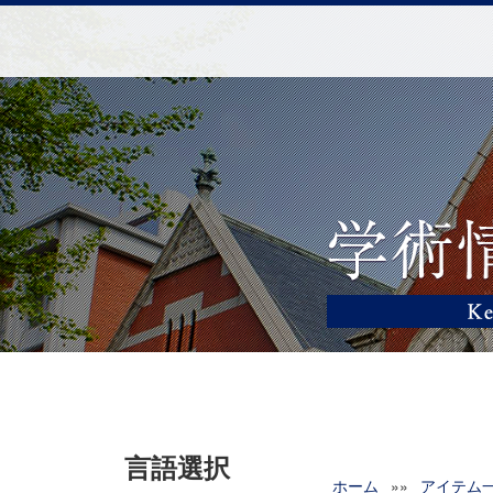
言語選択
ホーム
»»
アイテム