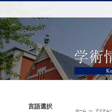
言語選択
ホーム
»»
アイテム