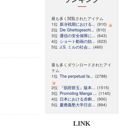
最も多く閲覧されたアイテム
1位
新冷戦期における...
(910)
2位
Die Ghettogeschi...
(810)
3位
通信の安全保障に...
(643)
4位
ショート動画の効...
(623)
5位
J.S. ミルの社会...
(460)
最も多くダウンロードされたアイ
テム
1位
The perpetual fa...
(2788)
2位
『韻府群玉』版本...
(1515)
3位
Promoting Manga ...
(1140)
4位
日本における赤痢...
(900)
5位
慶應義塾大学日吉...
(894)
LINK