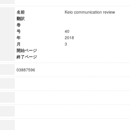
名前
Keio communication review
翻訳
巻
号
40
年
2018
月
3
開始ページ
終了ページ
03887596