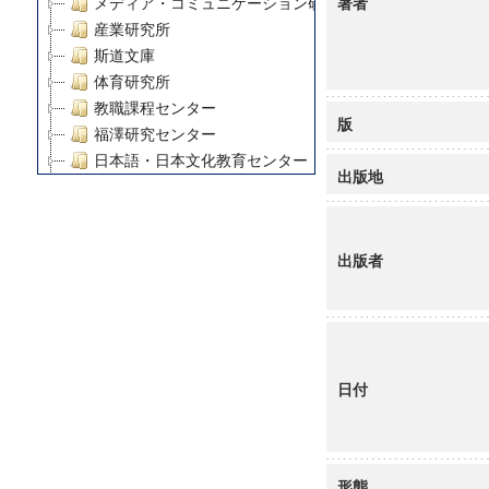
著者
メディア・コミュニケーション研究所
産業研究所
斯道文庫
体育研究所
教職課程センター
版
福澤研究センター
日本語・日本文化教育センター
出版地
アート・センター
外国語教育研究センター
デジタルメディア・コンテンツ統合研究センター
出版者
グローバルリサーチインスティテュート
塾内助成報告書
科学研究費補助金研究成果報告書
21世紀COEプログラム
慶應義塾大学グローバルCOEプログラム市民社会ガバナ
日付
慶應義塾大学グローバルCOEプログラム論理と感性の先
博士課程教育リーディングプログラム「超成熟社会発展
学術雑誌掲載論文等(8)
その他
形態