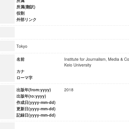
所属
所属(翻訳)
役割
外部リンク
Tokyo
名前
Institute for Journalism, Media & 
Keio University
カナ
ローマ字
出版年(from:yyyy)
2018
出版年(to:yyyy)
ンス教育研究センター
作成日(yyyy-mm-dd)
端的教育研究拠点
更新日(yyyy-mm-dd)
のサイエンス」
記録日(yyyy-mm-dd)