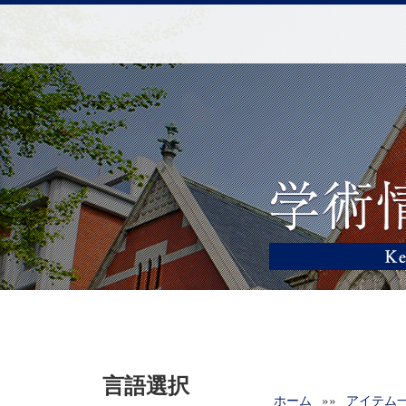
言語選択
ホーム
»»
アイテム