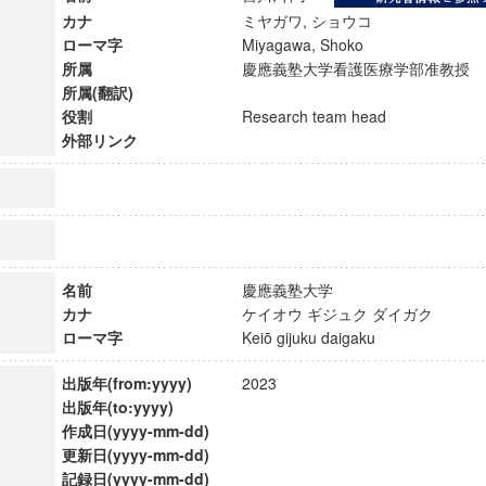
カナ
ミヤガワ, ショウコ
ローマ字
Miyagawa, Shoko
所属
慶應義塾大学看護医療学部准教
所属(翻訳)
役割
Research team head
外部リンク
名前
慶應義塾大学
カナ
ケイオウ ギジュク ダイガク
ローマ字
Keiō gijuku daigaku
ンス教育研究センター
出版年(from:yyyy)
2023
端的教育研究拠点
出版年(to:yyyy)
のサイエンス」
作成日(yyyy-mm-dd)
更新日(yyyy-mm-dd)
記録日(yyyy-mm-dd)