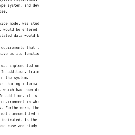
ype system, and dev
se.

vice model was stud
 would be entered 
ulated data would b
requirements that t
have as its functio
was implemented on 
 In addition, train
n the system.

or sharing informat
, which had been di
n addition, it is 
 environment in whi
. Furthermore, the 
 data accumulated i
indicated. In the 
se case and study 