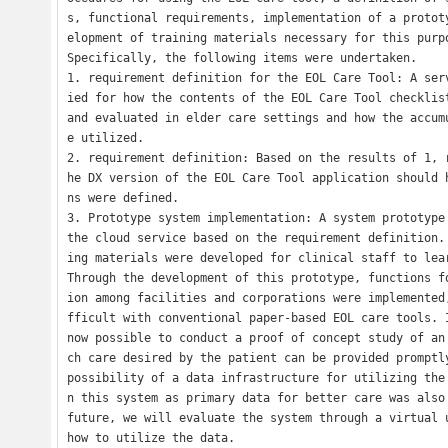
s, functional requirements, implementation of a protot
elopment of training materials necessary for this purpo
Specifically, the following items were undertaken.

1. requirement definition for the EOL Care Tool: A ser
ied for how the contents of the EOL Care Tool checklist
and evaluated in elder care settings and how the accum
e utilized.

2. requirement definition: Based on the results of 1, 
he DX version of the EOL Care Tool application should 
ns were defined. 

3. Prototype system implementation: A system prototype 
the cloud service based on the requirement definition.
ing materials were developed for clinical staff to lear
Through the development of this prototype, functions f
ion among facilities and corporations were implemented
fficult with conventional paper-based EOL care tools. I
now possible to conduct a proof of concept study of an
ch care desired by the patient can be provided promptly
possibility of a data infrastructure for utilizing the
n this system as primary data for better care was also 
future, we will evaluate the system through a virtual u
how to utilize the data.