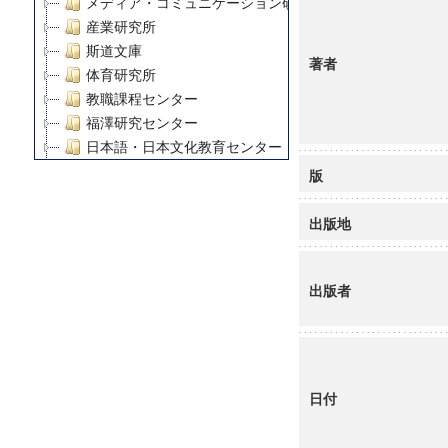
メディア・コミュニケーション研究所
産業研究所
斯道文庫
著者
体育研究所
教職課程センター
福澤研究センター
日本語・日本文化教育センター
アート・センター
版
外国語教育研究センター
デジタルメディア・コンテンツ統合研究センター
出版地
グローバルリサーチインスティテュート
塾内助成報告書
出版者
科学研究費補助金研究成果報告書
21世紀COEプログラム
慶應義塾大学グローバルCOEプログラム市民社会ガバナ
慶應義塾大学グローバルCOEプログラム論理と感性の先
博士課程教育リーディングプログラム「超成熟社会発展
日付
学術雑誌掲載論文等(8)
その他