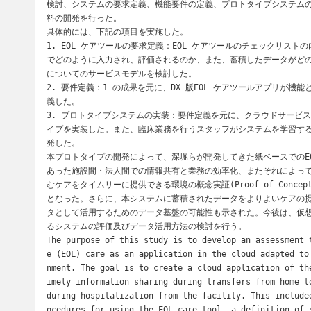
検討、システムの要求定義、機能要件の定義、プロトタイプシステム
料の開発を行った。

具体的には、下記の項目を実施した。

1. EOL ケアツールの要求定義：EOL ケアツールのチェックリスト
でどのように入力され、評価されるのか、また、蓄積したデータがど
についてのサービスモデルを検討した。

2. 要件定義：1 の成果を元に、DX 版EOL ケアツールアプリが機
義した。

3. プロトタイプシステムの実装：要件定義を元に、クラウドサービ
イプを実装した。また、臨床業務を行うスタッフがシステムを学習す
発した。

本プロトタイプの開発によって、深堀らが開発してきた紙ベースでのE
あった施設間・法人間での情報共有と業務の効率化、またそれによっ
むケアをタイムリーに提供できる環境の概念実証(Proof of Conce
となった。さらに、本システムに蓄積されたデータをよりよいケアの
タとして活用するためのデータ基盤の可能性も示された。今後は、仮
るシステムの評価及びデータ活用方法の検討を行う。

The purpose of this study is to develop an assessment 
e (EOL) care as an application in the cloud adapted to
nment. The goal is to create a cloud application of th
imely information sharing during transfers from home to
during hospitalization from the facility. This include
ocedures for using the EOL care tool, a definition of 