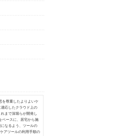
意思を尊重したよりよいケ
に適応したクラウド上の
これまで深堀らが開発し
ルをベースに、居宅から施
能になるよう、ツールの
Lケアツールの利用手順の