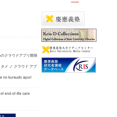
めのクラウドアプリ開発
ノ タメ ノ クラウド アプ
e no kuraudo apuri
n of end-of-life care