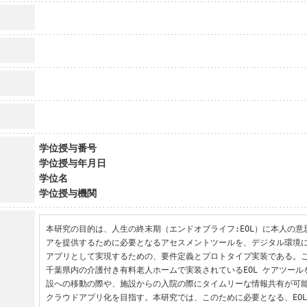
学位授与番号
学位授与年月日
学位名
学位授与機関
本研究の目的は、人生の終末期（エンドオブライフ:EOL）に本人の
アを提供するために必要となるアセスメントツールを、デジタル環境
アプリとして実現するための、要件定義とプロトタイプ実装である。
千葉県内の介護付き有料老人ホームで実装されているEOL ケアツー
設への移動の際や、施設からの入院の際にタイムリーな情報共有が可
クラウドアプリ化を目指す。本研究では、このために必要となる、EO