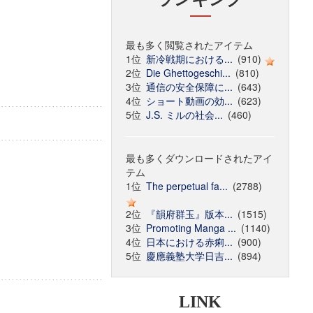
最も多く閲覧されたアイテム
1位
新冷戦期における...
(910)
2位
Die Ghettogeschi...
(810)
3位
通信の安全保障に...
(643)
4位
ショート動画の効...
(623)
5位
J.S. ミルの社会...
(460)
最も多くダウンロードされたアイ
テム
1位
The perpetual fa...
(2788)
2位
『韻府群玉』版本...
(1515)
3位
Promoting Manga ...
(1140)
4位
日本における赤痢...
(900)
5位
慶應義塾大学日吉...
(894)
LINK