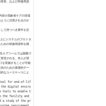
の実装、および研修用資
の内容が高齢者ケアの現場
のように活用されるのか
能として持つべき要件を定
ス上にシステムのプロトタ
るための研修用資料を開
OLケアツールでは困難で
て実現される、本人が望
pt)を実施することが可能
提供のための基礎的デー
想的なユースケースによ
tool for end-of-lif
 the digital enviro
e tools to enable t
 the facility and 
d a study of the pr
system requirement