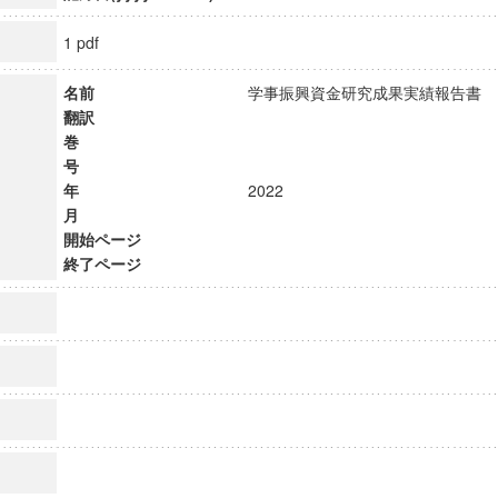
1 pdf
名前
学事振興資金研究成果実績報告
翻訳
巻
号
年
2022
月
開始ページ
終了ページ