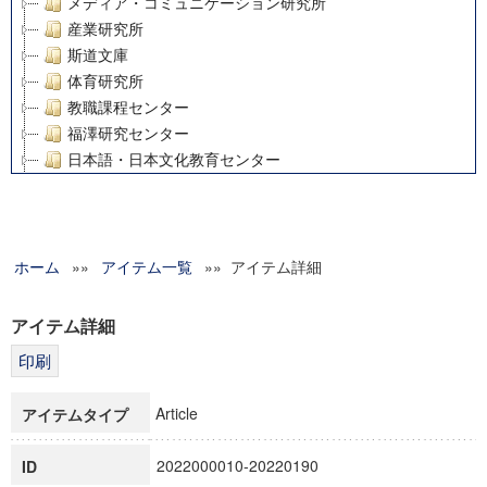
メディア・コミュニケーション研究所
産業研究所
斯道文庫
体育研究所
教職課程センター
福澤研究センター
日本語・日本文化教育センター
アート・センター
外国語教育研究センター
デジタルメディア・コンテンツ統合研究センター
ホーム
»»
グローバルリサーチインスティテュート
アイテム一覧
»» アイテム詳細
塾内助成報告書
科学研究費補助金研究成果報告書
アイテム詳細
21世紀COEプログラム
慶應義塾大学グローバルCOEプログラム市民社会ガバナンス
慶應義塾大学グローバルCOEプログラム論理と感性の先端的
Article
アイテムタイプ
博士課程教育リーディングプログラム「超成熟社会発展のサ
学術雑誌掲載論文等(8)
2022000010-20220190
ID
その他