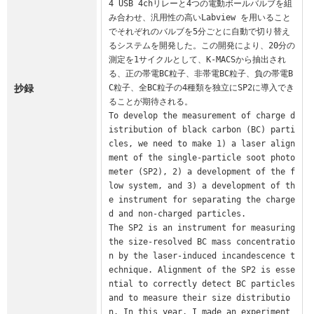
4 USB 4chリレーと4つの電動ボールバルブを組
み合わせ、汎用性の高いLabview を用いること
でそれぞれのバルブを5分ごとに自動で切り替え
るシステムを開発した。この開発により、20分の
測定を1サイクルとして、K-MACSから抽出され
る、正の帯電BC粒子、非帯電BC粒子、負の帯電B
抄録
C粒子、全BC粒子の4種類を独立にSP2に導入でき
ることが期待される。

To develop the measurement of charge d
istribution of black carbon (BC) parti
cles, we need to make 1) a laser align
ment of the single-particle soot photo
meter (SP2), 2) a development of the f
low system, and 3) a development of th
e instrument for separating the charge
d and non-charged particles.

The SP2 is an instrument for measuring 
the size-resolved BC mass concentratio
n by the laser-induced incandescence t
echnique. Alignment of the SP2 is esse
ntial to correctly detect BC particles 
and to measure their size distributio
n. In this year, I made an experiment 