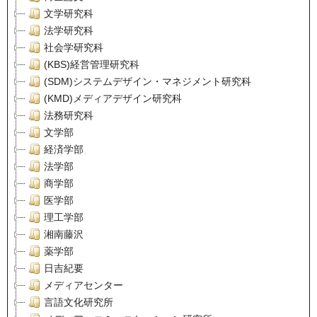
文学研究科
法学研究科
社会学研究科
(KBS)経営管理研究科
(SDM)システムデザイン・マネジメント研究科
(KMD)メディアデザイン研究科
法務研究科
文学部
経済学部
法学部
商学部
医学部
理工学部
湘南藤沢
薬学部
日吉紀要
メディアセンター
言語文化研究所