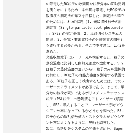
の帯電したBC粒子の数濃度や粒径分布の変動要因
を明らかにするため、本年度は帯電したBC粒子の
数濃度の測定法の確立を目指した。測定法の確立
のためには、3つの課題（1. 光吸収性粒子の計
測装置（Single-particle soot photomete
r: SP2）の測定準備, 2. 流路切替システムの
開発, 3. 帯電・非帯電粒子の分離装置の開発）
を遂行する必要がある。そこで本年度は、1と2を
進めた。

光吸収性粒子はレーザー光を横断すると、粒子の
蒸発温度に比例した白熱光強度を放出する。SP2
は粒子の蒸発温度の違いからBC粒子のみを選択的
に抽出し、BC粒子の白熱光強度を測定する装置で
ある。BC粒子を正しく検出するためには、そのレ
ーザーのアライメントが必須である。そこで、単
分散の粒径が既知であるポリスチレンラテックス
粒子（PSL粒子）の懸濁液をアトマイザーで噴霧
し、SP2に導入することで、レーザーの形がガウ
シアン分布になっているかどうかを調べた。PSL
粒子からの散乱信号値のヒストグラムがガウシア
ン分布に近くなるように、光軸を調整した。

次に、流路切替システムの開発を進めた。Super