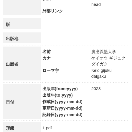
head
外部リンク
版
出版地
名前
慶應義塾大学
カナ
ケイオウ ギジュク
ダイガク
出版者
ローマ字
Keiō gijuku
daigaku
出版年(from:yyyy)
2023
出版年(to:yyyy)
作成日(yyyy-mm-dd)
日付
更新日(yyyy-mm-dd)
記録日(yyyy-mm-dd)
1 pdf
形態