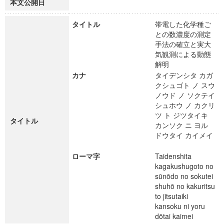
本文公開日
タイトル
帯電した化学種ご
との数濃度の測定
手法の確立と実大
気観測による動態
解明
カナ
タイデンシタ カガ
クシュゴト ノ スウ
ノウド ノ ソクテイ
シュホウ ノ カクリ
ツ ト ジツタイキ
タイトル
カンソク ニ ヨル
ドウタイ カイメイ
ローマ字
Taidenshita
kagakushugoto no
sūnōdo no sokutei
shuhō no kakuritsu
to jitsutaiki
kansoku ni yoru
dōtai kaimei