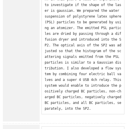
to investigate if the shape of the las
er is gaussian. We prepared the water 
suspension of polystyrene latex sphere 
(PSL) particles to be generated by usi
ng an atomizer. The emitted PSL partic
les are dried by passing through a dif
fusion dryer and introduced into the S
P2. The optical axis of the SP2 was ad
justed so that the histogram of the sc
attering signals emitted from the PSL 
particles is similar to a Gaussian dis
tribution. I also developed a flow sys
tem by combining four electric ball va
lves and a super 4 USB 4ch relay. This 
system would enable to introduce the p
ositively charged BC particles, non-ch
arged BC particles, negatively charged 
BC particles, and all BC particles, se
parately, into the SP2.