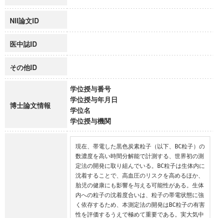
NII論文ID
医中誌ID
その他ID
学位授与番号
学位授与年月日
博士論文情報
学位名
学位授与機関
現在、帯電した黒色炭素粒子（以下、BC粒子）の
数濃度を高い時間分解能で計測する、世界初の測
定法の開発に取り組んでいる。BC粒子は生体内に
沈着することで、高血圧のリスクを高めるほか、
胎児の健康にも影響を与える可能性がある。生体
内への粒子の沈着度合いは、粒子の帯電状態に強
く依存するため、本測定法の開発はBC粒子の有害
性を評価するうえで極めて重要である。実大気中