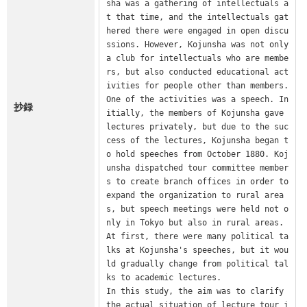
sha was a gathering of intellectuals a
t that time, and the intellectuals gat
hered there were engaged in open discu
ssions. However, Kojunsha was not only 
a club for intellectuals who are membe
rs, but also conducted educational act
ivities for people other than members. 
One of the activities was a speech. In
抄録
itially, the members of Kojunsha gave 
lectures privately, but due to the suc
cess of the lectures, Kojunsha began t
o hold speeches from October 1880. Koj
unsha dispatched tour committee member
s to create branch offices in order to 
expand the organization to rural area
s, but speech meetings were held not o
nly in Tokyo but also in rural areas. 
At first, there were many political ta
lks at Kojunsha's speeches, but it wou
ld gradually change from political tal
ks to academic lectures.

In this study, the aim was to clarify 
the actual situation of lecture tour i