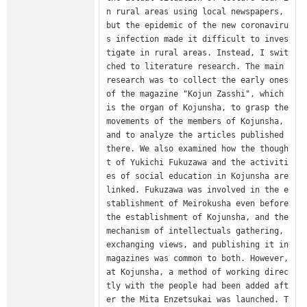
n rural areas using local newspapers, 
but the epidemic of the new coronaviru
s infection made it difficult to inves
tigate in rural areas. Instead, I swit
ched to literature research. The main 
research was to collect the early ones 
of the magazine "Kojun Zasshi", which 
is the organ of Kojunsha, to grasp the 
movements of the members of Kojunsha, 
and to analyze the articles published 
there. We also examined how the though
t of Yukichi Fukuzawa and the activiti
es of social education in Kojunsha are 
linked. Fukuzawa was involved in the e
stablishment of Meirokusha even before 
the establishment of Kojunsha, and the 
mechanism of intellectuals gathering, 
exchanging views, and publishing it in 
magazines was common to both. However, 
at Kojunsha, a method of working direc
tly with the people had been added aft
er the Mita Enzetsukai was launched. T