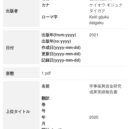
カナ
ケイオウ ギジュク
ダイガク
出版者
ローマ字
Keiō gijuku
daigaku
出版年(from:yyyy)
2021
出版年(to:yyyy)
作成日(yyyy-mm-dd)
日付
更新日(yyyy-mm-dd)
記録日(yyyy-mm-dd)
1 pdf
形態
名前
学事振興資金研究
成果実績報告書
翻訳
巻
号
上位タイトル
年
2020
月