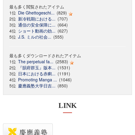
最も多く閲覧されたアイテム
1位
Die Ghettogeschi...
(829)
2位
新冷戦期における...
(707)
3位
通信の安全保障に...
(664)
4位
ショート動画の効...
(627)
5位
J.S. ミルの社会...
(555)
最も多くダウンロードされたアイテム
1位
The perpetual fa...
(2583)
2位
『韻府群玉』版本...
(1531)
3位
日本における赤痢...
(1191)
4位
Promoting Manga ...
(1046)
5位
慶應義塾大学日吉...
(850)
LINK