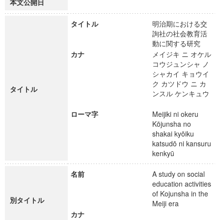
本文公開日
タイトル
明治期における交
詢社の社会教育活
動に関する研究
カナ
メイジキ ニ オケル
コウジュンシャ ノ
シャカイ キョウイ
ク カツドウ ニ カ
タイトル
ンスル ケンキュウ
ローマ字
Meijiki ni okeru
Kōjunsha no
shakai kyōiku
katsudō ni kansuru
kenkyū
名前
A study on social
education activities
of Kojunsha in the
別タイトル
Meiji era
カナ