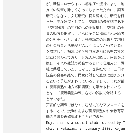
が、新型コロナウイルス感染症の流行により、地
方での調査が難しくなってしまったために、調査
研究ではなく、文献研究に切り替えて、研究を行
った。主な研究としては、交詢社の機関誌である
『交詢雑誌』の初期のものを収集し、交詢社の会
員の動向を把握し、さらにそこに掲載された論考
の分析を行った。また、福澤諭吉の思想と交詢社
の社会教育と活動がどのようにつながっているか
を検討した。福澤は交詢社設立以前にも明六社の
設立に関わっており、知識人が交際し、異見を交
換し、それを雑誌で発信するという仕組みは、両
社に共通していた。しかし、交詢社では、三田演
説会の発会を経て、民衆に対して直接に働きかけ
るという手法が加わっている。そして、それが後
に慶應義塾の地方巡回講演にも活かされているこ
とを、『慶應義塾学報』などの雑誌で確認するこ
とができた。

実証的な調査ではなく、思想史的なアプローチを
することで、交詢社および慶應義塾の社会教育活
動の意味を再確認することができた。

Kojunsha is a social club founded by Y
ukichi Fukuzawa in January 1880. Kojun