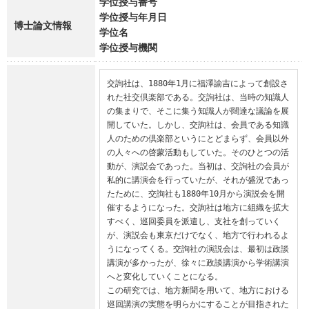
学位授与番号
学位授与年月日
博士論文情報
学位名
学位授与機関
交詢社は、1880年1月に福澤諭吉によって創設さ
れた社交倶楽部である。交詢社は、当時の知識人
の集まりで、そこに集う知識人が闊達な議論を展
開していた。しかし、交詢社は、会員である知識
人のための倶楽部というにとどまらず、会員以外
の人々への啓蒙活動もしていた。そのひとつの活
動が、演説会であった。当初は、交詢社の会員が
私的に講演会を行っていたが、それが盛況であっ
たために、交詢社も1880年10月から演説会を開
催するようになった。交詢社は地方に組織を拡大
すべく、巡回委員を派遣し、支社を創っていく
が、演説会も東京だけでなく、地方で行われるよ
うになってくる。交詢社の演説会は、最初は政談
講演が多かったが、徐々に政談講演から学術講演
へと変化していくことになる。

この研究では、地方新聞を用いて、地方における
巡回講演の実態を明らかにすることが目指された