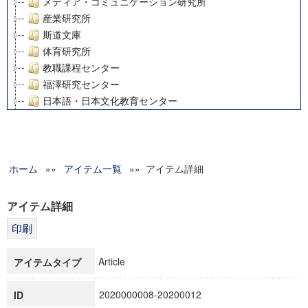
メディア・コミュニケーション研究所
産業研究所
斯道文庫
体育研究所
教職課程センター
福澤研究センター
日本語・日本文化教育センター
アート・センター
外国語教育研究センター
デジタルメディア・コンテンツ統合研究センター
ホーム
»»
グローバルリサーチインスティテュート
アイテム一覧
»» アイテム詳細
塾内助成報告書
科学研究費補助金研究成果報告書
アイテム詳細
21世紀COEプログラム
慶應義塾大学グローバルCOEプログラム市民社会ガバナンス
慶應義塾大学グローバルCOEプログラム論理と感性の先端的
Article
アイテムタイプ
博士課程教育リーディングプログラム「超成熟社会発展のサ
学術雑誌掲載論文等(8)
2020000008-20200012
ID
その他