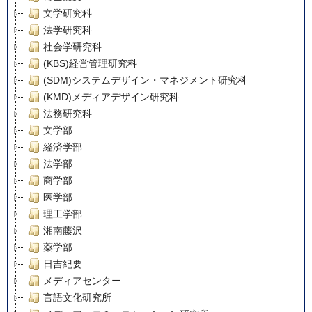
文学研究科
法学研究科
社会学研究科
(KBS)経営管理研究科
(SDM)システムデザイン・マネジメント研究科
(KMD)メディアデザイン研究科
法務研究科
文学部
経済学部
法学部
商学部
医学部
理工学部
湘南藤沢
薬学部
日吉紀要
メディアセンター
言語文化研究所