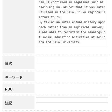
hen, I confirmed in magazines such as 
"Keio Gijuku Gakuho" that it was later 
utilized in the Keio Gijuku regional l
ecture tours.

By taking an intellectual history appr
oach rather than an empirical survey, 
I was able to reconfirm the meanings o
f social education activities at Kojun
sha and Keio University.
目次
キーワード
NDC
注記