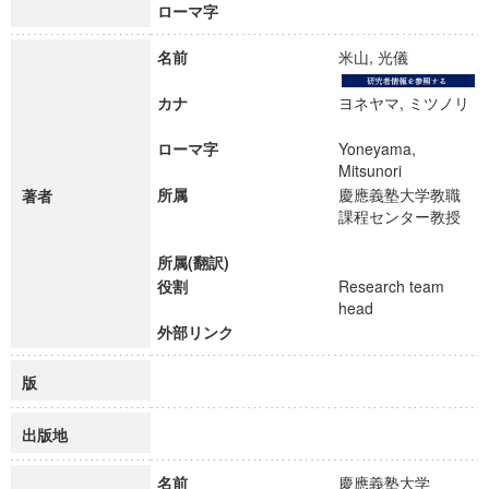
ローマ字
名前
米山, 光儀
カナ
ヨネヤマ, ミツノリ
ローマ字
Yoneyama,
Mitsunori
所属
慶應義塾大学教職
著者
課程センター教授
所属(翻訳)
役割
Research team
head
外部リンク
版
出版地
名前
慶應義塾大学