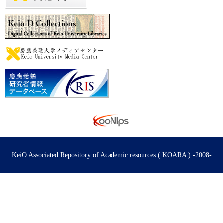
KeiO Associated Repository of Academic resources ( KOARA ) -2008-