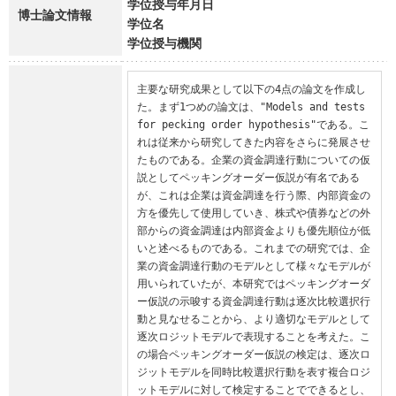
学位授与年月日
博士論文情報
学位名
学位授与機関
主要な研究成果として以下の4点の論文を作成し
た。まず1つめの論文は、"Models and tests 
for pecking order hypothesis"である。こ
れは従来から研究してきた内容をさらに発展させ
たものである。企業の資金調達行動についての仮
説としてペッキングオーダー仮説が有名である
が、これは企業は資金調達を行う際、内部資金の
方を優先して使用していき、株式や債券などの外
部からの資金調達は内部資金よりも優先順位が低
いと述べるものである。これまでの研究では、企
業の資金調達行動のモデルとして様々なモデルが
用いられていたが、本研究ではペッキングオーダ
ー仮説の示唆する資金調達行動は逐次比較選択行
動と見なせることから、より適切なモデルとして
逐次ロジットモデルで表現することを考えた。こ
の場合ペッキングオーダー仮説の検定は、逐次ロ
ジットモデルを同時比較選択行動を表す複合ロジ
ットモデルに対して検定することでできるとし、