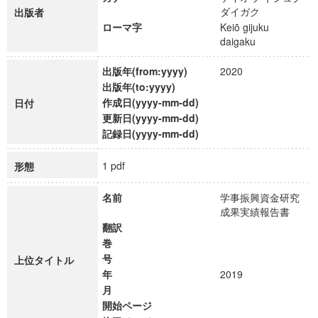
ダイガク
出版者
ローマ字
Keiō gijuku
daigaku
出版年(from:yyyy)
2020
出版年(to:yyyy)
作成日(yyyy-mm-dd)
日付
更新日(yyyy-mm-dd)
記録日(yyyy-mm-dd)
1 pdf
形態
名前
学事振興資金研究
成果実績報告書
翻訳
巻
号
上位タイトル
年
2019
月
開始ページ