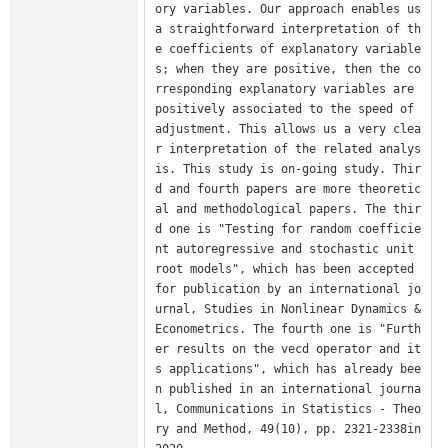
ory variables. Our approach enables us 
a straightforward interpretation of th
e coefficients of explanatory variable
s; when they are positive, then the co
rresponding explanatory variables are 
positively associated to the speed of 
adjustment. This allows us a very clea
r interpretation of the related analys
is. This study is on-going study. Thir
d and fourth papers are more theoretic
al and methodological papers. The thir
d one is "Testing for random coefficie
nt autoregressive and stochastic unit 
root models", which has been accepted 
for publication by an international jo
urnal, Studies in Nonlinear Dynamics & 
Econometrics. The fourth one is "Furth
er results on the vecd operator and it
s applications", which has already bee
n published in an international journa
l, Communications in Statistics - Theo
ry and Method, 49(10), pp. 2321-2338in 