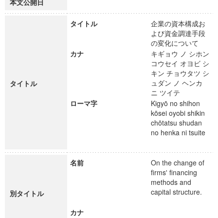
本文公開日
タイトル
企業の資本構成お
よび資金調達手段
の変化について
カナ
キギョウ ノ シホン
コウセイ オヨビ シ
キン チョウタツ シ
ュダン ノ ヘンカ
タイトル
ニ ツイテ
ローマ字
Kigyō no shihon
kōsei oyobi shikin
chōtatsu shudan
no henka ni tsuite
名前
On the change of
firms' financing
methods and
capital structure.
別タイトル
カナ