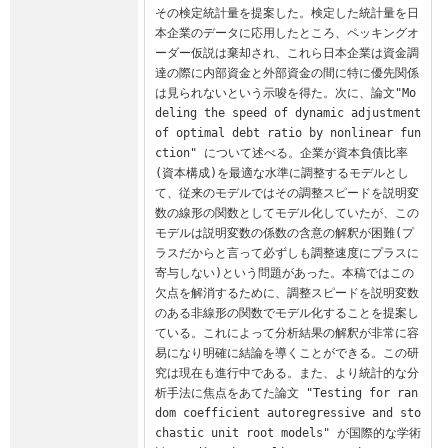
その検定統計量を提案した。検定した統計量を日
本企業のデータに応用したところ、ペッキングオ
ーダー仮説は棄却され、これら日本企業は資金調
達の際に内部資金と外部資金の間に特に優先関係
は見られないという示唆を得た。次に、論文"Mo
deling the speed of dynamic adjustment 
of optimal debt ratio by nonlinear fun
ction" について述べる。企業が資本負債比率
(資本構成)を最適な水準に調整するモデルとし
て、従来のモデルではその調整スピードを説明変
数の線形の関数としてモデル化していたが、この
モデルは説明変数の係数の含意の解釈が困難(プ
ラスだからと言って必ずしも調整速度にプラスに
寄与しない)という問題があった。本稿ではこの
欠点を解消するために、調整スピードを説明変数
のある非線形の関数でモデル化することを提案し
ている。これによって分析結果の解釈が非常に容
易になり明確に結論を導くことができる。この研
究は現在も進行中である。また、より統計的な分
析手法に焦点をあてた論文 "Testing for ran
dom coefficient autoregressive and sto
chastic unit root models" が国際的な学術