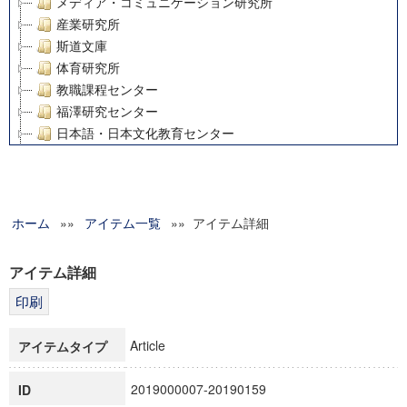
メディア・コミュニケーション研究所
産業研究所
斯道文庫
体育研究所
教職課程センター
福澤研究センター
日本語・日本文化教育センター
アート・センター
外国語教育研究センター
デジタルメディア・コンテンツ統合研究センター
ホーム
»»
グローバルリサーチインスティテュート
アイテム一覧
»» アイテム詳細
塾内助成報告書
科学研究費補助金研究成果報告書
アイテム詳細
21世紀COEプログラム
慶應義塾大学グローバルCOEプログラム市民社会ガバナンス
慶應義塾大学グローバルCOEプログラム論理と感性の先端的
Article
アイテムタイプ
博士課程教育リーディングプログラム「超成熟社会発展のサ
学術雑誌掲載論文等(8)
2019000007-20190159
ID
その他