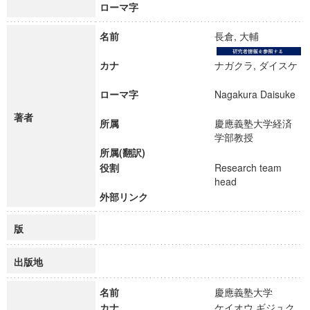
ローマ字
名前
長倉, 大輔
カナ
ナガクラ, ダイスケ
ローマ字
Nagakura Daisuke
著者
所属
慶應義塾大学経済
学部教授
所属(翻訳)
役割
Research team
head
外部リンク
版
出版地
名前
慶應義塾大学
カナ
ケイオウ ギジュク