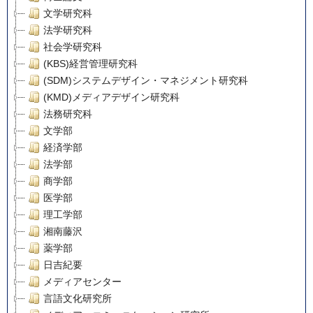
文学研究科
法学研究科
社会学研究科
(KBS)経営管理研究科
(SDM)システムデザイン・マネジメント研究科
(KMD)メディアデザイン研究科
法務研究科
文学部
経済学部
法学部
商学部
医学部
理工学部
湘南藤沢
薬学部
日吉紀要
メディアセンター
言語文化研究所