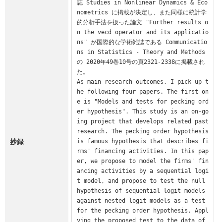
誌 Studies in Nonlinear Dynamics & Eco
nometrics に掲載が決定し、また同様に統計学
的分析手法を扱った論文 "Further results o
n the vecd operator and its applicatio
ns" が国際的な学術雑誌である Communicatio
ns in Statistics - Theory and Methods 
の 2020年49巻10号の頁2321-2338に掲載され
た。

As main research outcomes, I pick up t
he following four papers. The first on
e is "Models and tests for pecking ord
er hypothesis". This study is an on-go
ing project that develops related past 
research. The pecking order hypothesis 
抄録
is famous hypothesis that describes fi
rms' financing activities. In this pap
er, we propose to model the firms' fin
ancing activities by a sequential logi
t model, and propose to test the null 
hypothesis of sequential logit models 
against nested logit models as a test 
for the pecking order hypothesis. Appl
ying the proposed test to the data of 