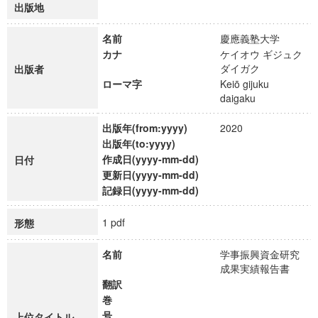
出版地
名前
慶應義塾大学
カナ
ケイオウ ギジュク
ダイガク
出版者
ローマ字
Keiō gijuku
daigaku
出版年(from:yyyy)
2020
出版年(to:yyyy)
作成日(yyyy-mm-dd)
日付
更新日(yyyy-mm-dd)
記録日(yyyy-mm-dd)
1 pdf
形態
名前
学事振興資金研究
成果実績報告書
翻訳
巻
号
上位タイトル