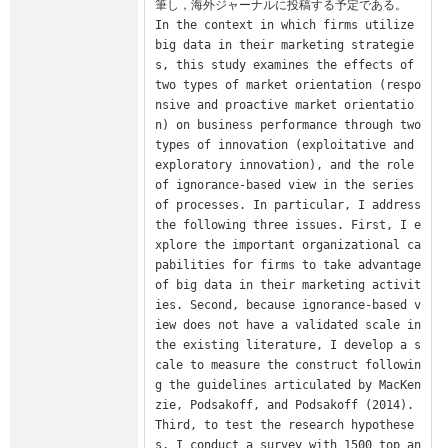
筆し，海外ジャーナルに投稿する予定である。

In the context in which firms utilize 
big data in their marketing strategie
s, this study examines the effects of 
two types of market orientation (respo
nsive and proactive market orientatio
n) on business performance through two 
types of innovation (exploitative and 
exploratory innovation), and the role 
of ignorance-based view in the series 
of processes. In particular, I address 
the following three issues. First, I e
xplore the important organizational ca
pabilities for firms to take advantage 
of big data in their marketing activit
ies. Second, because ignorance-based v
iew does not have a validated scale in 
the existing literature, I develop a s
cale to measure the construct followin
g the guidelines articulated by MacKen
zie, Podsakoff, and Podsakoff (2014). 
Third, to test the research hypothese
s, I conduct a survey with 1500 top an