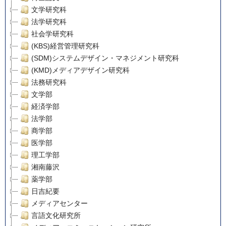
文学研究科
法学研究科
社会学研究科
(KBS)経営管理研究科
(SDM)システムデザイン・マネジメント研究科
(KMD)メディアデザイン研究科
法務研究科
文学部
経済学部
法学部
商学部
医学部
理工学部
湘南藤沢
薬学部
日吉紀要
メディアセンター
言語文化研究所