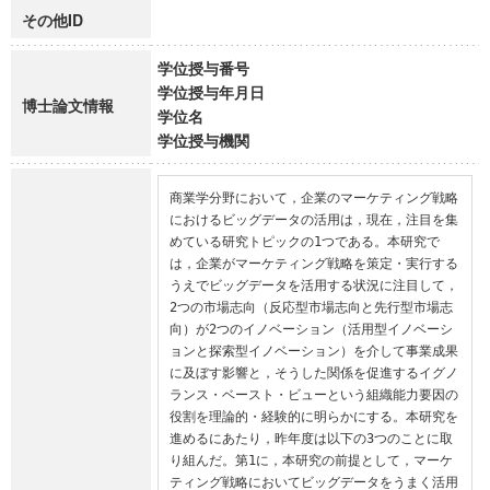
その他ID
学位授与番号
学位授与年月日
博士論文情報
学位名
学位授与機関
商業学分野において，企業のマーケティング戦略
におけるビッグデータの活用は，現在，注目を集
めている研究トピックの1つである。本研究で
は，企業がマーケティング戦略を策定・実行する
うえでビッグデータを活用する状況に注目して，
2つの市場志向（反応型市場志向と先行型市場志
向）が2つのイノベーション（活用型イノベーシ
ョンと探索型イノベーション）を介して事業成果
に及ぼす影響と，そうした関係を促進するイグノ
ランス・ベースト・ビューという組織能力要因の
役割を理論的・経験的に明らかにする。本研究を
進めるにあたり，昨年度は以下の3つのことに取
り組んだ。第1に，本研究の前提として，マーケ
ティング戦略においてビッグデータをうまく活用