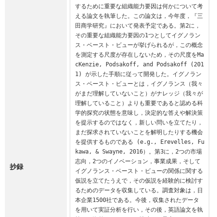
するために重要な組織能力要因は何かについて考
える論文を執筆した。この論文は，今年度，『三
田商学研究』において発表予定である。第2に，
その重要な組織能力要因の1つとしてイグノラン
ス・ベースト・ビューが挙げられるが，この概念
を測定する尺度が存在しないため，その尺度をMa
cKenzie, Podsakoff, and Podsakoff (201
1) が示した手順に従って開発した。イグノラン
ス・ベースト・ビューとは，イグノランス（我々
がまだ理解していないこと）がナレッジ（我々が
理解していること）よりも重要であると認める科
学的探究の状態を意味し，決定的な答えや解決策
を提示するのではなく，新しい問いを立てたり，
まだ探求されていないことを解明したりする機会
を提供するものである (e.g., Erevelles, Fu
kawa, & Swayne, 2016）。第3に，2つの市場
志向，2つのイノベーション，事業成果，そして
抄録
イグノランス・ベースト・ビューの関係に関する
仮説を立てたうえで，その仮説を経験的に検討す
るためのデータを収集している。調査対象は，日
本企業1500社である。今後，収集されたデータ
を用いて実証分析を行い，その後，英語論文を執