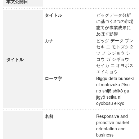
本文公開日
タイトル
ビッグデータ分析
に基づく2つの市場
志向が事業成果に
及ぼす影響
カナ
ビッグ データ ブン
セキ ニ モトズク 2
ツ ノ シジョウ シ
コウ ガ ジギョウ
タイトル
セイカ ニ オヨボス
エイキョウ
ローマ字
Biggu dēta bunseki
ni motozuku 2tsu
no shijō shikō ga
jigyō seika ni
oyobosu eikyō
名前
Responsive and
proactive market
orientation and
business