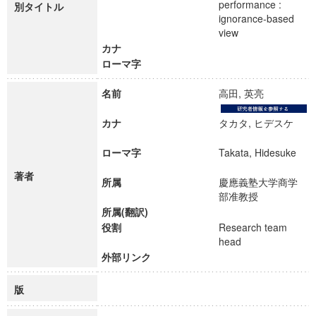
performance :
別タイトル
ignorance-based
view
カナ
ローマ字
名前
高田, 英亮
カナ
タカタ, ヒデスケ
ローマ字
Takata, Hidesuke
著者
所属
慶應義塾大学商学
部准教授
所属(翻訳)
役割
Research team
head
外部リンク
版