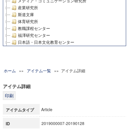
メディア・コミュニケーション研究所
産業研究所
斯道文庫
体育研究所
教職課程センター
福澤研究センター
日本語・日本文化教育センター
アート・センター
外国語教育研究センター
デジタルメディア・コンテンツ統合研究センター
ホーム
»»
グローバルリサーチインスティテュート
アイテム一覧
»» アイテム詳細
塾内助成報告書
科学研究費補助金研究成果報告書
アイテム詳細
21世紀COEプログラム
慶應義塾大学グローバルCOEプログラム市民社会ガバナンス
慶應義塾大学グローバルCOEプログラム論理と感性の先端的
Article
アイテムタイプ
博士課程教育リーディングプログラム「超成熟社会発展のサ
学術雑誌掲載論文等(8)
2019000007-20190128
ID
その他