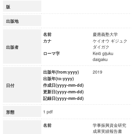
版
出版地
名前
慶應義塾大学
カナ
ケイオウ ギジュク
ダイガク
出版者
ローマ字
Keiō gijuku
daigaku
出版年(from:yyyy)
2019
出版年(to:yyyy)
作成日(yyyy-mm-dd)
日付
更新日(yyyy-mm-dd)
記録日(yyyy-mm-dd)
1 pdf
形態
名前
学事振興資金研究
成果実績報告書