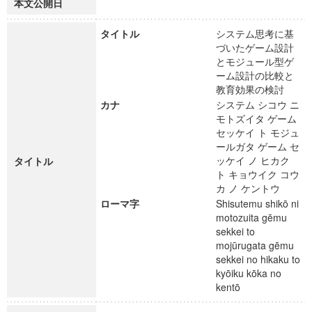
本文公開日
タイトル
システム思考に基
づいたゲーム設計
とモジュール型ゲ
ーム設計の比較と
教育効果の検討
カナ
システム シコウ ニ
モトズイタ ゲーム
セッケイ ト モジュ
ールガタ ゲーム セ
ッケイ ノ ヒカク
タイトル
ト キョウイク コウ
カ ノ ケントウ
ローマ字
Shisutemu shikō ni
motozuita gēmu
sekkei to
mojūrugata gēmu
sekkei no hikaku to
kyōiku kōka no
kentō