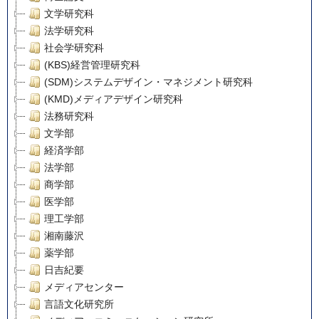
文学研究科
法学研究科
社会学研究科
(KBS)経営管理研究科
(SDM)システムデザイン・マネジメント研究科
(KMD)メディアデザイン研究科
法務研究科
文学部
経済学部
法学部
商学部
医学部
理工学部
湘南藤沢
薬学部
日吉紀要
メディアセンター
言語文化研究所