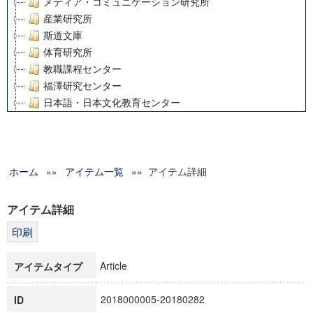
メディア・コミュニケーション研究所
産業研究所
斯道文庫
体育研究所
教職課程センター
福澤研究センター
日本語・日本文化教育センター
アート・センター
外国語教育研究センター
デジタルメディア・コンテンツ統合研究センター
ホーム
»»
グローバルリサーチインスティテュート
アイテム一覧
»» アイテム詳細
塾内助成報告書
科学研究費補助金研究成果報告書
アイテム詳細
21世紀COEプログラム
慶應義塾大学グローバルCOEプログラム市民社会ガバナンス
慶應義塾大学グローバルCOEプログラム論理と感性の先端的
Article
アイテムタイプ
博士課程教育リーディングプログラム「超成熟社会発展のサ
学術雑誌掲載論文等(8)
2018000005-20180282
ID
その他