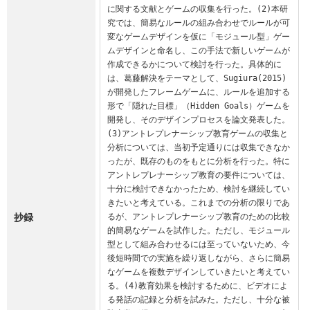
に関する文献とゲームの収集を行った。(2)本研
究では、簡易なルールの組み合わせでルールが可
変なゲームデザインを仮に「モジュール型」ゲー
ムデザインと命名し、この手法で新しいゲームが
作成できるかについて検討を行った。具体的に
は、葛藤解決をテーマとして、Sugiura(2015)
が開発したフレームゲームに、ルールを追加する
形で「隠れた目標」（Hidden Goals）ゲームを
開発し、そのデザインプロセスを論文発表した。
(3)アントレプレナーシップ教育ゲームの収集と
分析については、当初予定通りには収集できなか
ったが、既存のものをもとに分析を行った。特に
アントレプレナーシップ教育の要件については、
十分に検討できなかったため、検討を継続してい
きたいと考えている。これまでの分析の限りであ
抄録
るが、アントレプレナーシップ教育のための比較
的簡易なゲームを試作した。ただし、モジュール
型として組み合わせるには至っていないため、今
後短時間での実施を繰り返しながら、さらに簡易
なゲームを複数デザインしていきたいと考えてい
る。(4)教育効果を検討するために、ビデオによ
る発話の記録と分析を試みた。ただし、十分な被