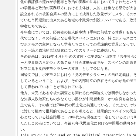
化の再評価の流れが学術界と政治の実務の世界において生まれたとい
の学術界と政治の実務双方における主体は、人的には重なる部分が大き
設立されその後国会第４の勢力にまで成長した政党ポデモスや、その
ていた市民運動に由来のある地域の小政党の創設メンバーである、政
学者たちである。

今年度については、応募者の個人的事情（手術に前後する休職）もあり
代ではなく、その前提となる現代スペインにおける、特にポデモスに
びポデモスの主体となった学者たちにとっての理論的な背景となって
ラシー論と政治的言説研究についてのリサーチに終始した。

その結果は、2019年４月刊行の大賀哲・仁平典宏・山本圭『共生社会
ーと境界線の再定位』の第７章「社会運動か政党か　スペインの新政
対立に見る党内デモクラシーの変遷」として公になる。

同論文では、ポデモスにおけう「党内デモクラシー」の自己定義は、
しているということ、および、その内部対立の存在そのものが党の民
して扱われていることが示されている。

他方、未完である今後の調査とも関わるため同論文では明示しなかっ
な知識人政治家たちの少なくない部分が中間層出身、かつ自身も会社
主であり、その点では70年代の民主化と共通している。その上で、ポ
に対して極めて批判的であることを考えると、結果的にスペインの民
心となっている社会階層は、70年代から現在まで一定しているという可
ただしこの点については、今後70年代民主化における中間層の動向を
い。

This study is focused on the political transition in S