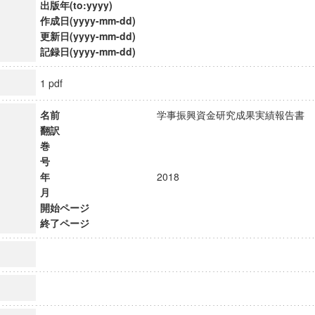
出版年(to:yyyy)
作成日(yyyy-mm-dd)
更新日(yyyy-mm-dd)
記録日(yyyy-mm-dd)
1 pdf
名前
学事振興資金研究成果実績報告
翻訳
巻
号
年
2018
月
開始ページ
終了ページ