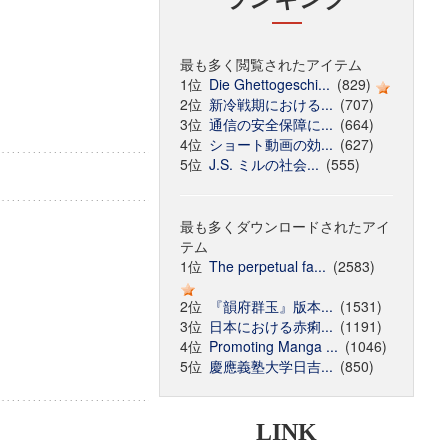
最も多く閲覧されたアイテム
1位
Die Ghettogeschi...
(829)
2位
新冷戦期における...
(707)
3位
通信の安全保障に...
(664)
4位
ショート動画の効...
(627)
5位
J.S. ミルの社会...
(555)
最も多くダウンロードされたアイ
テム
1位
The perpetual fa...
(2583)
2位
『韻府群玉』版本...
(1531)
3位
日本における赤痢...
(1191)
4位
Promoting Manga ...
(1046)
5位
慶應義塾大学日吉...
(850)
LINK