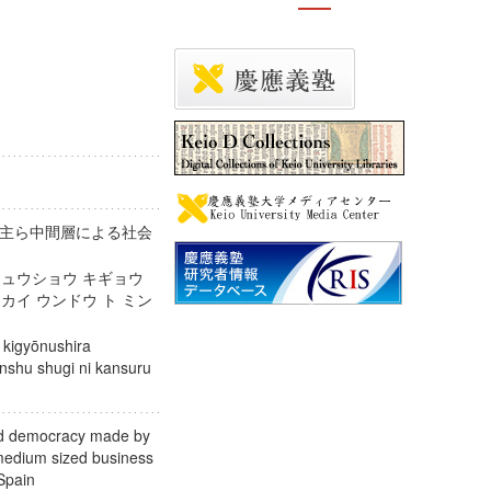
主ら中間層による社会
チュウショウ キギョウ
カイ ウンドウ ト ミン
ツ
 kigyōnushira
nshu shugi ni kansuru
nd democracy made by
 medium sized business
in Spain