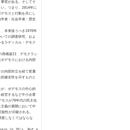
う事実がある。そしてそ
い。つまり、2014年に
ポデモスと行動を共にし
治学者・社会学者・歴史
、本来扱うべき1970年
ついての調査研究、およ
いるラディカル・デモク
の再構築II　デモクラシ
党ポデモスにおける内部
その内部対立を経て変遷
主的健全性を示すものと
たが、ポデモスの中心的
を経営するなど中小企業
デモスが70年代の民主化
主主義の展開において中
能性が示唆される。

精査しなくてはならな
pain in 70's. But a