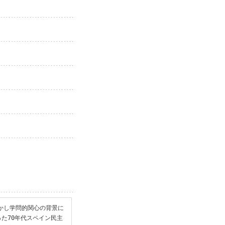
しかし学問的関心の背景に
た70年代スペイン民主