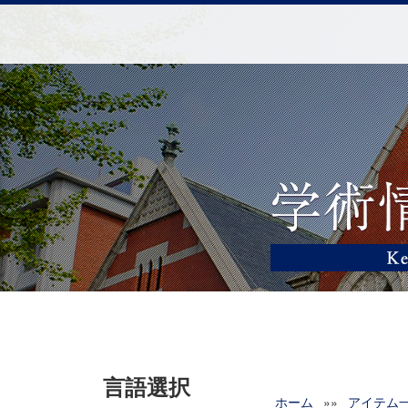
言語選択
ホーム
»»
アイテム