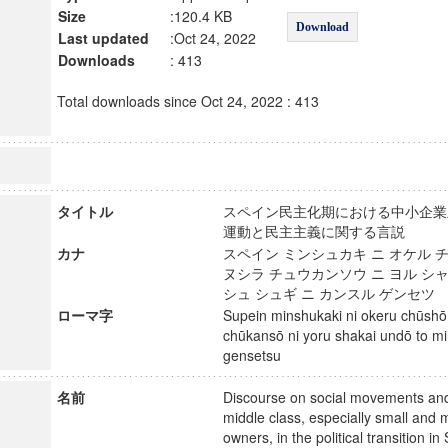
Size
:120.4 KB
Download
Last updated
:Oct 24, 2022
Downloads
: 413
Total downloads since Oct 24, 2022 : 413
タイトル
スペイン民主化期における中小企業
運動と民主主義に関する言説
カナ
スペイン ミンシュカキ ニ オケル 
ヌシラ チュウカンソウ ニ ヨル シャ
シュ シュギ ニ カンスル ゲンセ
ローマ字
Supein minshukaki ni okeru chūshō
chūkansō ni yoru shakai undō to mi
gensetsu
名前
Discourse on social movements a
middle class, especially small and
owners, in the political transition 