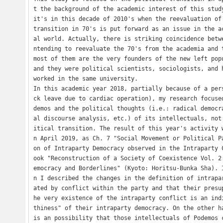
t the background of the academic interest of this study
it's in this decade of 2010's when the reevaluation of 
transition in 70's is put forward as an issue in the a
al world. Actually, there is striking coincidence betw
ntending to reevaluate the 70's from the academia and t
most of them are the very founders of the new left popu
and they were political scientists, sociologists, and h
worked in the same university.

In this academic year 2018, partially because of a per
ck leave due to cardiac operation), my research focuse
demos and the political thoughts (i.e.: radical democr
al discourse analysis, etc.) of its intellectuals, not
itical transition. The result of this year's activity 
n April 2019, as Ch. 7 "Social Movement or Political P
on of Intraparty Democracy observed in the Intraparty 
ook "Reconstruction of a Society of Coexistence Vol. 2
emocracy and Borderlines" (Kyoto: Horitsu-Bunka Sha). 
n I described the changes in the definition of intrapa
ated by conflict within the party and that their presu
he very existence of the intraparty conflict is an ind
thiness" of their intraparty democracy. On the other ha
is an possibility that those intellectuals of Podemos 