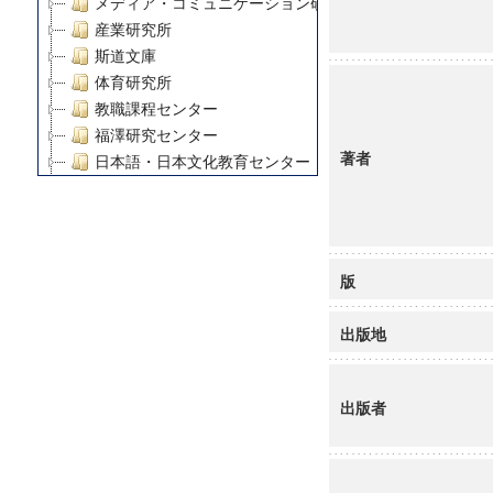
メディア・コミュニケーション研究所
産業研究所
斯道文庫
体育研究所
教職課程センター
福澤研究センター
著者
日本語・日本文化教育センター
アート・センター
外国語教育研究センター
デジタルメディア・コンテンツ統合研究センター
グローバルリサーチインスティテュート
版
塾内助成報告書
科学研究費補助金研究成果報告書
出版地
21世紀COEプログラム
慶應義塾大学グローバルCOEプログラム市民社会ガバナ
慶應義塾大学グローバルCOEプログラム論理と感性の先
出版者
博士課程教育リーディングプログラム「超成熟社会発展
学術雑誌掲載論文等(8)
その他