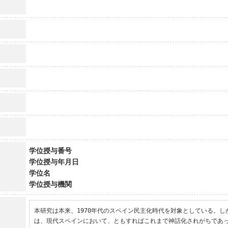
学位授与番号
学位授与年月日
学位名
学位授与機関
本研究は本来、1970年代のスペイン民主化時代を対象としている。
は、現代スペインにおいて、ともすればこれまで神話化されがちであっ