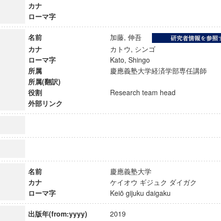
カナ
ローマ字
名前
加藤, 伸吾
カナ
カトウ, シンゴ
ローマ字
Kato, Shingo
所属
慶應義塾大学経済学部専任講師
所属(翻訳)
役割
Research team head
外部リンク
ンス教育研究センター
名前
慶應義塾大学
端的教育研究拠点
カナ
ケイオウ ギジュク ダイガク
のサイエンス」
ローマ字
Keiō gijuku daigaku
出版年(from:yyyy)
2019