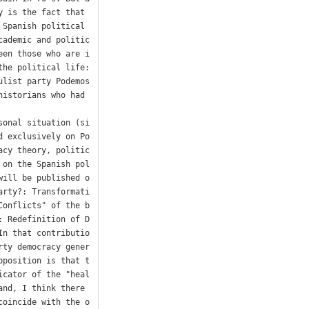
 is the fact that 
Spanish political 
cademic and politic
een those who are i
he political life: 
list party Podemos 
istorians who had 
sonal situation (si
d exclusively on Po
acy theory, politic
 on the Spanish pol
will be published o
arty?: Transformati
Conflicts" of the b
: Redefinition of D
In that contributio
rty democracy gener
pposition is that t
icator of the "heal
nd, I think there 
coincide with the o