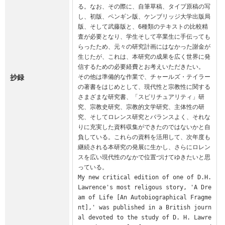
る。なお、その際に、自筆草稿、タイプ原稿の写
し、初版、ペンギン版、ケンブリッジ大学出版局
版、そして武藤版と、6種類のテキストの比較精
査が必要となり、学生そして卒業生に手伝っても
らったため、元々の研究計画にはなかった謝金が
生じたが、これは、本研究の成果を広く世界に発
信するための必要経費とお考えいただきたい。

抄録
その他は準備的な作業で、チャールズ・テイラー
の著書をはじめとして、現代性と宗教性に関する
さまざまな研究書、「スピリチュアリティ」研
究、宗教史研究、宗教的文学研究、主体性の研
究、そしてロレンス研究とバランスよく、それな
りに充実した資料収集ができたのではないかと自
負している。これらの資料を活用して、次年度も
継続される本研究の発展に生かし、さらにロレン
スを広い現代性のなかで位置づけてゆきたいと思
っている。

My new critical edition of one of D.H.
Lawrence's most religous story, 'A Dre
am of Life [An Autobiographical Fragme
nt],' was published in a British journ
al devoted to the study of D. H. Lawre