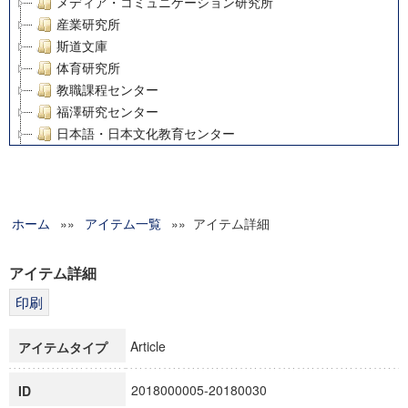
メディア・コミュニケーション研究所
産業研究所
斯道文庫
体育研究所
教職課程センター
福澤研究センター
日本語・日本文化教育センター
アート・センター
外国語教育研究センター
デジタルメディア・コンテンツ統合研究センター
ホーム
»»
グローバルリサーチインスティテュート
アイテム一覧
»» アイテム詳細
塾内助成報告書
科学研究費補助金研究成果報告書
アイテム詳細
21世紀COEプログラム
慶應義塾大学グローバルCOEプログラム市民社会ガバナンス
慶應義塾大学グローバルCOEプログラム論理と感性の先端的
Article
アイテムタイプ
博士課程教育リーディングプログラム「超成熟社会発展のサ
学術雑誌掲載論文等(8)
2018000005-20180030
ID
その他