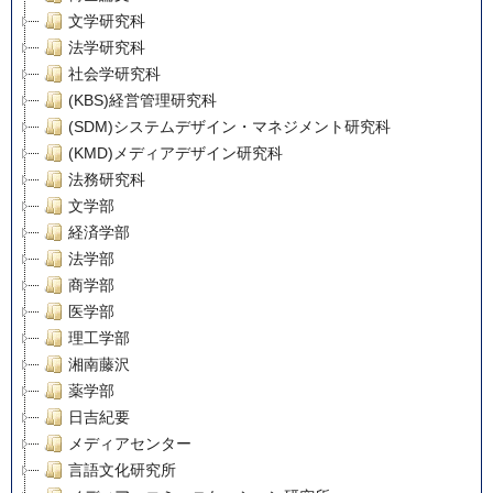
文学研究科
法学研究科
社会学研究科
(KBS)経営管理研究科
(SDM)システムデザイン・マネジメント研究科
(KMD)メディアデザイン研究科
法務研究科
文学部
経済学部
法学部
商学部
医学部
理工学部
湘南藤沢
薬学部
日吉紀要
メディアセンター
言語文化研究所