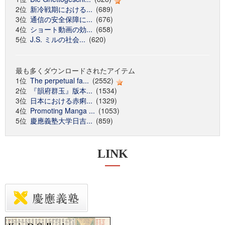
2位
新冷戦期における...
(689)
3位
通信の安全保障に...
(676)
4位
ショート動画の効...
(658)
5位
J.S. ミルの社会...
(620)
最も多くダウンロードされたアイテム
1位
The perpetual fa...
(2552)
2位
『韻府群玉』版本...
(1534)
3位
日本における赤痢...
(1329)
4位
Promoting Manga ...
(1053)
5位
慶應義塾大学日吉...
(859)
LINK