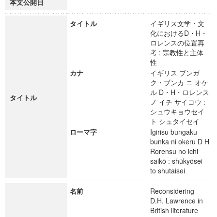
本文公開日
タイトル
イギリス文学・文
化におけるD・H・
ロレンスの位置再
考 : 宗教性と主体
性
カナ
イギリス ブンガ
ク・ブンカ ニ オケ
ル D・H・ロレンス
タイトル
ノ イチ サイコウ :
シュウキョウセイ
ト シュタイセイ
ローマ字
Igirisu bungaku
bunka ni okeru D H
Rorensu no ichi
saikō : shūkyōsei
to shutaisei
名前
Reconsidering
D.H. Lawrence in
British literature