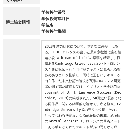
学位授与番号
学位授与年月日
博士論文情報
学位名
学位授与機関
2018年度の研究について、大きな成果が一点あ
る。D・H・ロレンスの書いた最も宗教性に富む短
編小説'A Dream of Life'の草稿を精査し、権
威あるCambridge University版D・H・ロレン
ス全集に収められた同作品テキストに見られる数
多のあやまりを指摘し、同時に正しいテキストを
自ら作った本文校訂の論文が英米のロレンス研究
者の間で高い評価を受け、イギリスの学会誌The 
Journal of D. H. Lawrence Studies (Dec
ember, 2018)に掲載された。50頁近い長さにな
る同作品に関する網羅的な論考で、序と概観、Ca
mbridge University版の誤りの指摘、それに
とって代わる決定版となる武藤版の掲載、武藤版
のTextual Apparatus、ロレンスの草稿ノート
にある破りとられたテキスト断片の写しから成