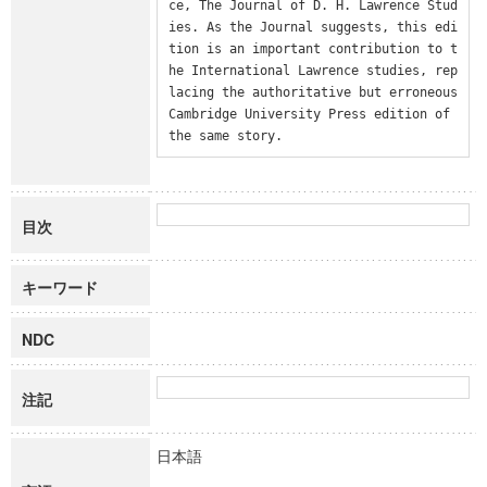
ce, The Journal of D. H. Lawrence Stud
ies. As the Journal suggests, this edi
tion is an important contribution to t
he International Lawrence studies, rep
lacing the authoritative but erroneous 
Cambridge University Press edition of 
the same story.
目次
キーワード
NDC
注記
日本語