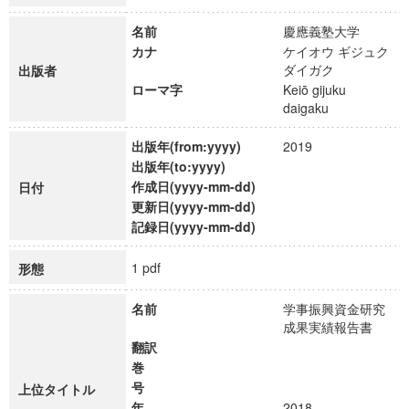
名前
慶應義塾大学
カナ
ケイオウ ギジュク
ダイガク
出版者
ローマ字
Keiō gijuku
daigaku
出版年(from:yyyy)
2019
出版年(to:yyyy)
作成日(yyyy-mm-dd)
日付
更新日(yyyy-mm-dd)
記録日(yyyy-mm-dd)
1 pdf
形態
名前
学事振興資金研究
成果実績報告書
翻訳
巻
号
上位タイトル
年
2018