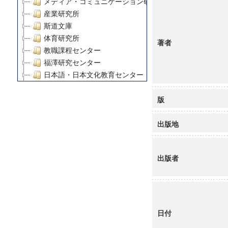
メディア・コミュニケーション研究所
産業研究所
斯道文庫
体育研究所
著者
教職課程センター
福澤研究センター
日本語・日本文化教育センター
アート・センター
版
外国語教育研究センター
デジタルメディア・コンテンツ統合研究センター
出版地
グローバルリサーチインスティテュート
塾内助成報告書
科学研究費補助金研究成果報告書
出版者
21世紀COEプログラム
慶應義塾大学グローバルCOEプログラム市民社会ガバナ
慶應義塾大学グローバルCOEプログラム論理と感性の先
博士課程教育リーディングプログラム「超成熟社会発展
学術雑誌掲載論文等(8)
日付
その他