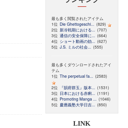
最も多く閲覧されたアイテム
1位
Die Ghettogeschi...
(829)
2位
新冷戦期における...
(707)
3位
通信の安全保障に...
(664)
4位
ショート動画の効...
(627)
5位
J.S. ミルの社会...
(555)
最も多くダウンロードされたアイ
テム
1位
The perpetual fa...
(2583)
2位
『韻府群玉』版本...
(1531)
3位
日本における赤痢...
(1191)
4位
Promoting Manga ...
(1046)
5位
慶應義塾大学日吉...
(850)
LINK