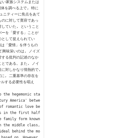
れない家族システムまたは
体を調べる上で, 特に
コミュニティーに焦点をあて
ものに対して寛容であっ
対していた, ということ
バーを「愛する」ことが
のとして捉えられてい
類は「愛情」を伴うもの
て興味深いのは, ノイズ
対する批判の記述のなか
ことである。また, ノイ
に対しかなり情熱的で, 
に, 二重基準の存在を
ールする必要性を唱え
o the hegemonic sta
tury America' betwe
of romantic love be
 in the first half 
 family form known 
 the middle class, 
ideal behind the mo
based on. However, 