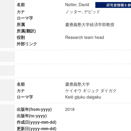
名前
Notter, David
カナ
ノッター, デビッド
ローマ字
所属
慶應義塾大学経済学部教授
所属(翻訳)
役割
Research team head
外部リンク
名前
慶應義塾大学
カナ
ケイオウ ギジュク ダイガク
ローマ字
Keiō gijuku daigaku
ンス教育研究センター
端的教育研究拠点
出版年(from:yyyy)
2018
のサイエンス」
出版年(to:yyyy)
作成日(yyyy-mm-dd)
更新日(yyyy-mm-dd)