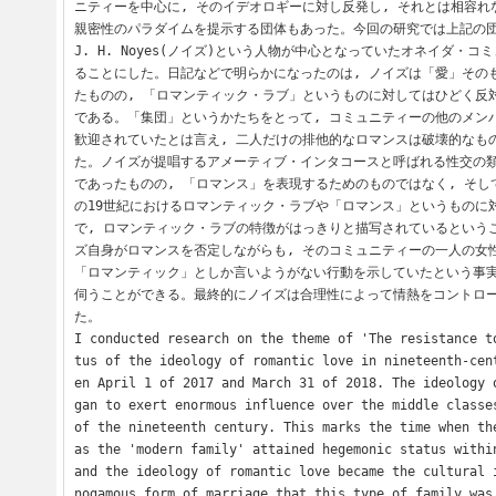
ニティーを中心に, そのイデオロギーに対し反発し, それとは相容
親密性のパラダイムを提示する団体もあった。今回の研究では上記の団
J. H. Noyes(ノイズ)という人物が中心となっていたオネイダ・
ることにした。日記などで明らかになったのは, ノイズは「愛」その
たものの, 「ロマンティック・ラブ」というものに対してはひどく反
である。「集団」というかたちをとって, コミュニティーの他のメン
歓迎されていたとは言え, 二人だけの排他的なロマンスは破壊的なも
た。ノイズが提唱するアメーティブ・インタコースと呼ばれる性交の
であったものの, 「ロマンス」を表現するためのものではなく, そし
の19世紀におけるロマンティック・ラブや「ロマンス」というものに
で, ロマンティック・ラブの特徴がはっきりと描写されているという
ズ自身がロマンスを否定しながらも, そのコミュニティーの一人の女性
「ロマンティック」としか言いようがない行動を示していたという事実
伺うことができる。最終的にノイズは合理性によって情熱をコントロ
た。

I conducted research on the theme of 'The resistance t
tus of the ideology of romantic love in nineteenth-cen
en April 1 of 2017 and March 31 of 2018. The ideology 
gan to exert enormous influence over the middle classes
of the nineteenth century. This marks the time when the
as the 'modern family' attained hegemonic status within
and the ideology of romantic love became the cultural 
nogamous form of marriage that this type of family was 