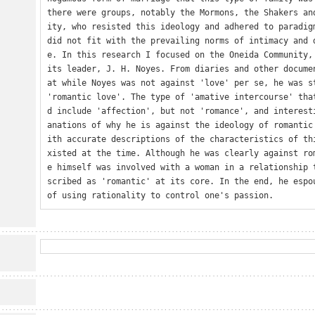
there were groups, notably the Mormons, the Shakers an
ity, who resisted this ideology and adhered to paradigm
did not fit with the prevailing norms of intimacy and 
e. In this research I focused on the Oneida Community, 
its leader, J. H. Noyes. From diaries and other docume
at while Noyes was not against 'love' per se, he was st
'romantic love'. The type of 'amative intercourse' tha
d include 'affection', but not 'romance', and interest
anations of why he is against the ideology of romantic
ith accurate descriptions of the characteristics of th
xisted at the time. Although he was clearly against ro
e himself was involved with a woman in a relationship 
scribed as 'romantic' at its core. In the end, he espou
of using rationality to control one's passion.