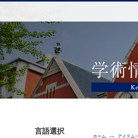
言語選択
ホーム
»»
アイテム