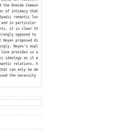
d the Oneida Commun
s of intimacy that 
dyadic romantic lov
and in particular 
nts, it is clear th
rongly opposed to 
t Noyes proposed di
ingly, Noyes's expl
 love provides us w
is ideology as it e
mantic relations, h
that can only be de
sed the necessity 