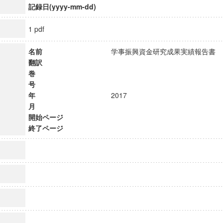
記録日(yyyy-mm-dd)
1 pdf
名前
学事振興資金研究成果実績報告
翻訳
巻
号
年
2017
月
開始ページ
終了ページ