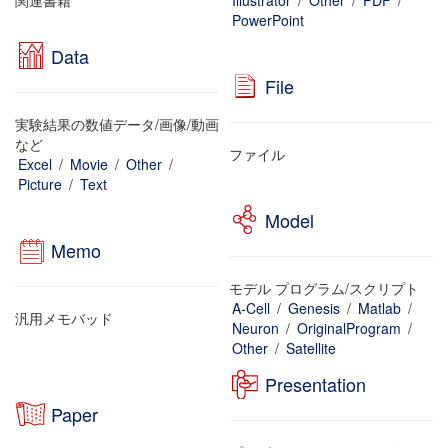
関連書籍
Illustrator
/
Other
/
PDF
/
PowerPoint
Data
File
実験結果の数値データ/画像/動画
など
ファイル
Excel
/
Movie
/
Other
/
Picture
/
Text
Model
Memo
モデル プログラム/スクリプト
A-Cell
/
Genesis
/
Matlab
/
汎用メモバッド
Neuron
/
OriginalProgram
/
Other
/
Satellite
Presentation
Paper