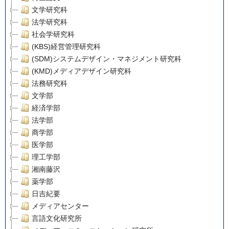
文学研究科
法学研究科
社会学研究科
(KBS)経営管理研究科
(SDM)システムデザイン・マネジメント研究科
(KMD)メディアデザイン研究科
法務研究科
文学部
経済学部
法学部
商学部
医学部
理工学部
湘南藤沢
薬学部
日吉紀要
メディアセンター
言語文化研究所