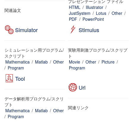
プレゼンテーション ファイル
HTML
/
Illustrator
/
関連論文
JustSystem
/
Lotus
/
Other
/
PDF
/
PowerPoint
Simulator
Stimulus
シミュレーション用プログラム/
実験用刺激プログラム/スクリプ
スクリプト
ト
Mathematica
/
Matlab
/
Other
Movie
/
Other
/
Picture
/
/
Program
Program
Tool
Url
データ解析用プログラム/スクリ
プト
関連リンク
Mathematica
/
Matlab
/
Other
/
Program