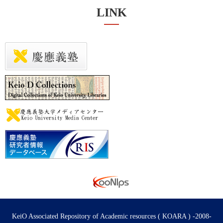
LINK
KeiO Associated Repository of Academic resources ( KOARA ) -2008-