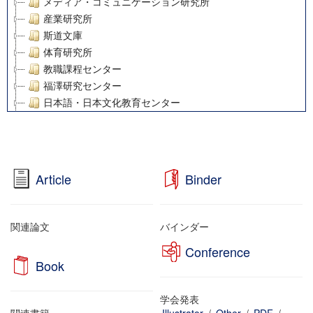
メディア・コミュニケーション研究所
産業研究所
斯道文庫
体育研究所
教職課程センター
福澤研究センター
日本語・日本文化教育センター
アート・センター
外国語教育研究センター
デジタルメディア・コンテンツ統合研究センター
グローバルリサーチインスティテュート
Article
Binder
塾内助成報告書
科学研究費補助金研究成果報告書
21世紀COEプログラム
関連論文
バインダー
慶應義塾大学グローバルCOEプログラム市民社会ガバナンス
Conference
慶應義塾大学グローバルCOEプログラム論理と感性の先端的
Book
博士課程教育リーディングプログラム「超成熟社会発展のサ
学術雑誌掲載論文等(8)
学会発表
その他