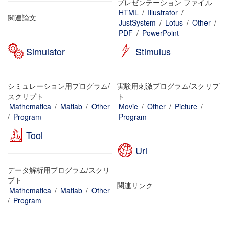
プレゼンテーション ファイル
HTML
/
Illustrator
/
関連論文
JustSystem
/
Lotus
/
Other
/
PDF
/
PowerPoint
Simulator
Stimulus
シミュレーション用プログラム/
実験用刺激プログラム/スクリプ
スクリプト
ト
Mathematica
/
Matlab
/
Other
Movie
/
Other
/
Picture
/
/
Program
Program
Tool
Url
データ解析用プログラム/スクリ
プト
関連リンク
Mathematica
/
Matlab
/
Other
/
Program