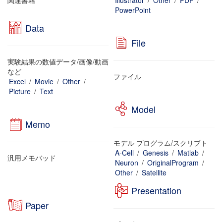
関連書籍
Illustrator
/
Other
/
PDF
/
PowerPoint
Data
File
実験結果の数値データ/画像/動画
など
ファイル
Excel
/
Movie
/
Other
/
Picture
/
Text
Model
Memo
モデル プログラム/スクリプト
A-Cell
/
Genesis
/
Matlab
/
汎用メモバッド
Neuron
/
OriginalProgram
/
Other
/
Satellite
Presentation
Paper