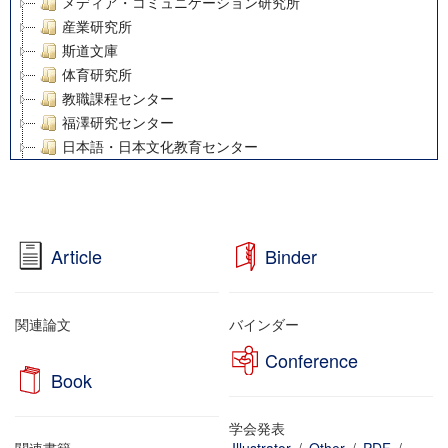
メディア・コミュニケーション研究所
産業研究所
斯道文庫
体育研究所
教職課程センター
福澤研究センター
日本語・日本文化教育センター
アート・センター
外国語教育研究センター
デジタルメディア・コンテンツ統合研究センター
グローバルリサーチインスティテュート
Article
Binder
塾内助成報告書
科学研究費補助金研究成果報告書
21世紀COEプログラム
関連論文
バインダー
慶應義塾大学グローバルCOEプログラム市民社会ガバナンス
Conference
慶應義塾大学グローバルCOEプログラム論理と感性の先端的
Book
博士課程教育リーディングプログラム「超成熟社会発展のサ
学術雑誌掲載論文等(8)
学会発表
その他