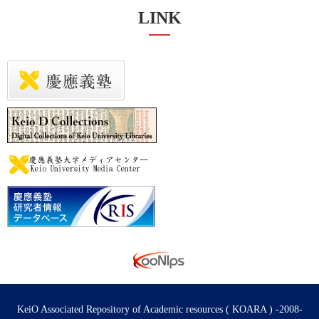
LINK
KeiO Associated Repository of Academic resources ( KOARA ) -2008-