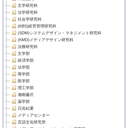
文学研究科
法学研究科
社会学研究科
(KBS)経営管理研究科
(SDM)システムデザイン・マネジメント研究科
(KMD)メディアデザイン研究科
法務研究科
文学部
経済学部
法学部
商学部
医学部
理工学部
湘南藤沢
薬学部
日吉紀要
メディアセンター
言語文化研究所