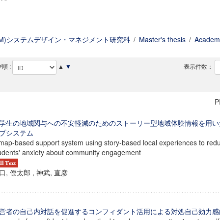
DM)システムデザイン・マネジメント研究科
/
Master's thesis
/
Academi
順 :
▲
▼
表示件数：
P
学生の地域関与への不安軽減のためのストーリー型地域体験情報を用い
プシステム
map-based support system using story-based local experiences to redu
udents' anxiety about community engagement
口, 僚太郎 , 神武, 直彦
営者の自己内対話を促進するコンフィダント活用による対処自己効力感