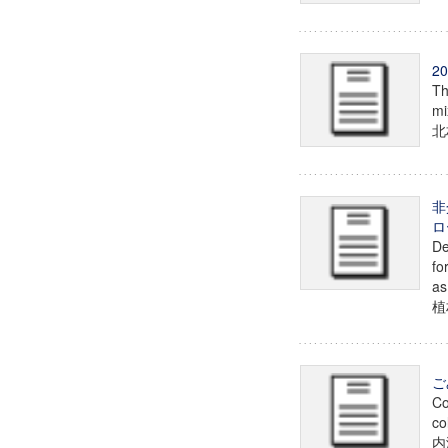
2
Th
mi
北
非
ロ
De
fo
as
植
ご
Co
co
内