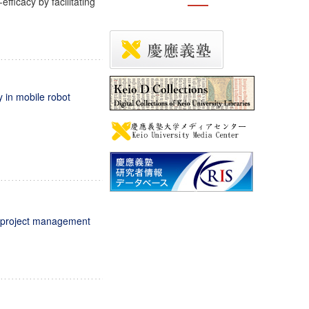
ficacy by facilitating
y in mobile robot
in project management