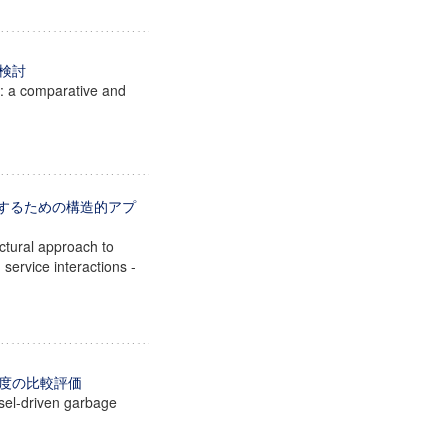
る検討
 : a comparative and
化するための構造的アプ
ctural approach to
 service interactions -
度の比較評価
esel-driven garbage