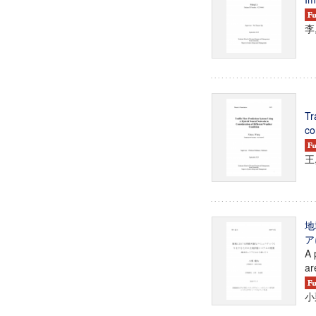
李
Tr
co
王
地
ア
A 
ar
小