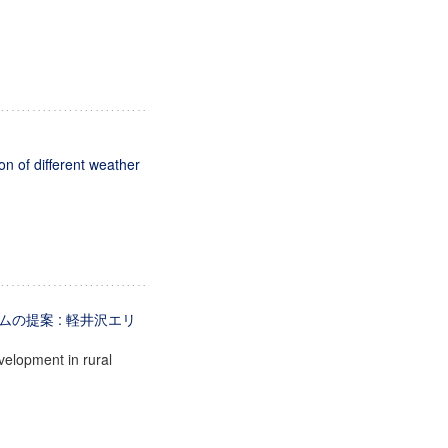
on of different weather
の提案 : 軽井沢エリ
velopment in rural