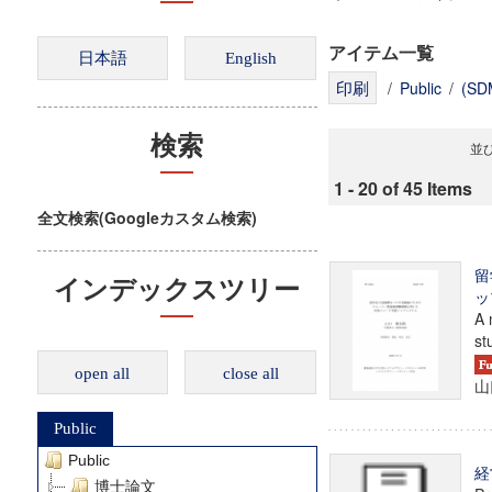
アイテム一覧
/
Public
/
(S
検索
並び
1 - 20 of 45 Items
全文検索(Googleカスタム検索)
留
インデックスツリー
ッ
A 
st
open all
close all
山
Public
Public
経
博士論文