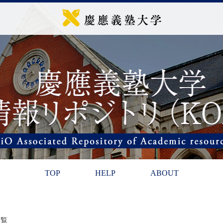
TOP
HELP
ABOUT
一覧