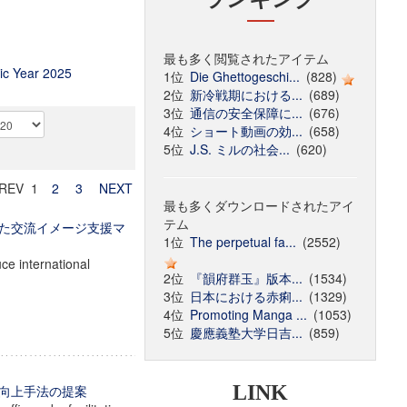
最も多く閲覧されたアイテム
c Year 2025
1位
Die Ghettogeschi...
(828)
2位
新冷戦期における...
(689)
3位
通信の安全保障に...
(676)
4位
ショート動画の効...
(658)
5位
J.S. ミルの社会...
(620)
REV 1
2
3
NEXT
最も多くダウンロードされたアイ
テム
た交流イメージ支援マ
1位
The perpetual fa...
(2552)
ce international
2位
『韻府群玉』版本...
(1534)
3位
日本における赤痢...
(1329)
4位
Promoting Manga ...
(1053)
5位
慶應義塾大学日吉...
(859)
LINK
向上手法の提案