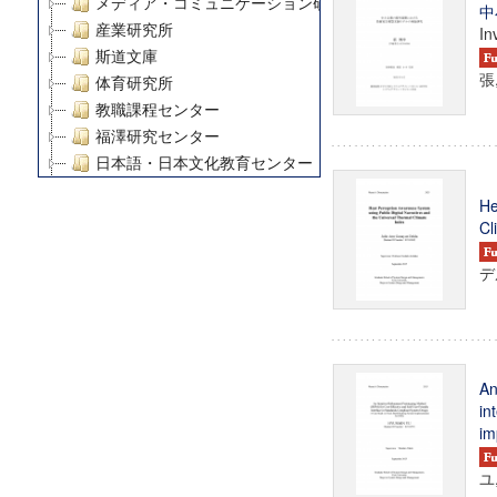
メディア・コミュニケーション研究所
中
産業研究所
In
斯道文庫
張
体育研究所
教職課程センター
福澤研究センター
日本語・日本文化教育センター
アート・センター
He
外国語教育研究センター
Cl
デジタルメディア・コンテンツ統合研究センター
グローバルリサーチインスティテュート
デ
塾内助成報告書
科学研究費補助金研究成果報告書
21世紀COEプログラム
慶應義塾大学グローバルCOEプログラム市民社会ガバナ
An
慶應義塾大学グローバルCOEプログラム論理と感性の先
in
博士課程教育リーディングプログラム「超成熟社会発展
im
学術雑誌掲載論文等(8)
ユ
その他