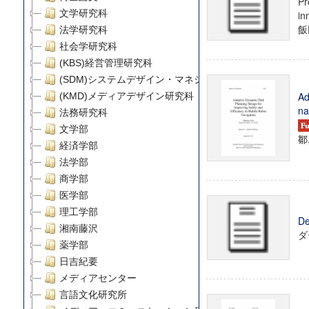
Pr
文学研究科
in
飯
法学研究科
社会学研究科
(KBS)経営管理研究科
(SDM)システムデザイン・マネジメント研究科
Ad
(KMD)メディアデザイン研究科
na
法務研究科
文学部
鄒
経済学部
法学部
商学部
医学部
理工学部
De
湘南藤沢
ダ
薬学部
日吉紀要
メディアセンター
言語文化研究所