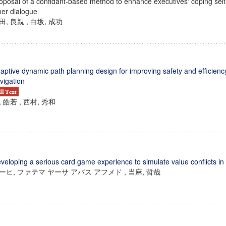
oposal of a confidant-based method to enhance executives' coping self-ef
ner dialogue
田, 良親 , 白坂, 成功
aptive dynamic path planning design for improving safety and efficienc
vigation
, 皓若 , 西村, 秀和
veloping a serious card game experience to simulate value conflicts 
ーヒ, ファテマ ヤーサ アバス アフメド , 当麻, 哲哉