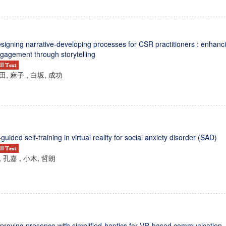
signing narrative-developing processes for CSR practitioners : enhanc
gagement through storytelling
田, 麻子 , 白坂, 成功
-guided self-training in virtual reality for social anxiety disorder (SAD)
, 孔嘉 , 小木, 哲朗
proving presence with simplified-haptics for VR-based communication