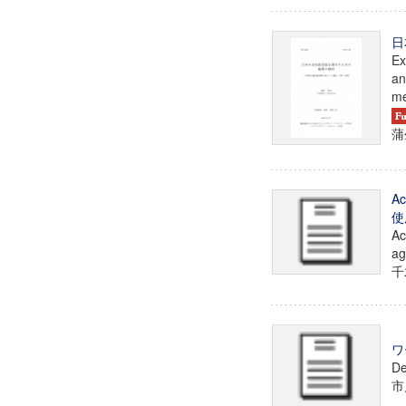
日
Ex
an
m
蒲
A
使
Ac
ag
千
ワ
De
市