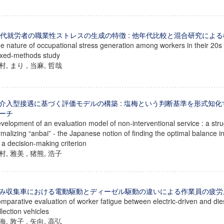
0代就労者の職業性ストレスの生成の特徴 : 他年代比較と混合研究によ
e nature of occupational stress generation among workers in their 20s
xed-methods study
村, まり , 当麻, 哲哉
介入型接遇に基づく評価モデルの構築 : 塩梅という判断基準を形式知
ーチ
velopment of an evaluation model of non-interventional service : a stru
rmalizing “anbai” - the Japanese notion of finding the optimal balance in
 a decision-making criterion
村, 雅美 , 猪熊, 浩子
み収集車における電動駆動とディーゼル駆動の違いによる作業員の疲労
mparative evaluation of worker fatigue between electric-driven and di
llection vehicles
海, 敦子 , 矢向, 高弘