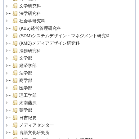
文学研究科
法学研究科
社会学研究科
(KBS)経営管理研究科
(SDM)システムデザイン・マネジメント研究科
(KMD)メディアデザイン研究科
法務研究科
文学部
経済学部
法学部
商学部
医学部
理工学部
湘南藤沢
薬学部
日吉紀要
メディアセンター
言語文化研究所