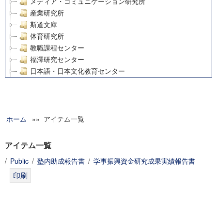
メディア・コミュニケーション研究所
産業研究所
斯道文庫
体育研究所
教職課程センター
福澤研究センター
日本語・日本文化教育センター
アート・センター
外国語教育研究センター
デジタルメディア・コンテンツ統合研究センター
ホーム
»» アイテム一覧
グローバルリサーチインスティテュート
塾内助成報告書
科学研究費補助金研究成果報告書
アイテム一覧
21世紀COEプログラム
/
Public
/
塾内助成報告書
/
学事振興資金研究成果実績報告書
慶應義塾大学グローバルCOEプログラム市民社会ガバナンス
慶應義塾大学グローバルCOEプログラム論理と感性の先端的
博士課程教育リーディングプログラム「超成熟社会発展のサ
学術雑誌掲載論文等(8)
その他