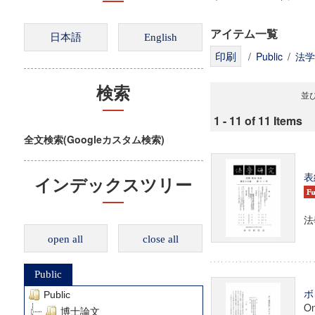
アイテム一覧
/
Public
/
法学
検索
並び
1 - 11 of 11 Items
全文検索(Googleカスタム検索)
表
インデックスツリー
法
open all
close all
Public
ボ
Public
On
博士論文