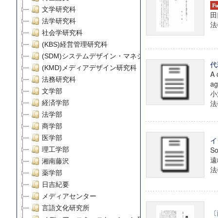
文学研究科
田
法学研究科
法學
社会学研究科
(KBS)経営管理研究科
(SDM)システムデザイン・マネジメント研究科
代
(KMD)メディアデザイン研究科
A 
法務研究科
ag
文学部
小
法學
経済学部
法学部
商学部
医学部
イ
So
理工学部
遠
湘南藤沢
法學
薬学部
日吉紀要
メディアセンター
言語文化研究所
〔