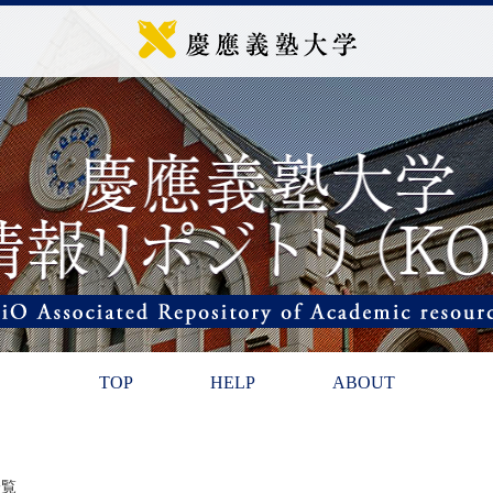
TOP
HELP
ABOUT
一覧