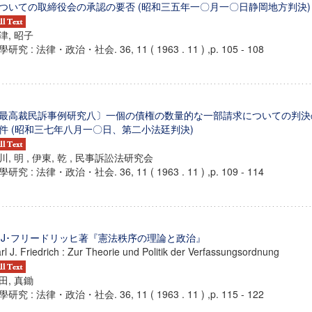
ついての取締役会の承認の要否 (昭和三五年一〇月一〇日静岡地方判決)
津, 昭子
研究 : 法律・政治・社会. 36, 11 ( 1963 . 11 ) ,p. 105 - 108
最高裁民訴事例研究八〕一個の債権の数量的な一部請求についての判決
件 (昭和三七年八月一〇日、第二小法廷判決)
川, 明 , 伊東, 乾 , 民事訴訟法研究会
研究 : 法律・政治・社会. 36, 11 ( 1963 . 11 ) ,p. 109 - 114
ンス教育研究センター
･J･フリードリッヒ著『憲法秩序の理論と政治』
rl J. Friedrich : Zur Theorie und Politik der Verfassungsordnung
端的教育研究拠点
のサイエンス」
田, 真鋤
研究 : 法律・政治・社会. 36, 11 ( 1963 . 11 ) ,p. 115 - 122