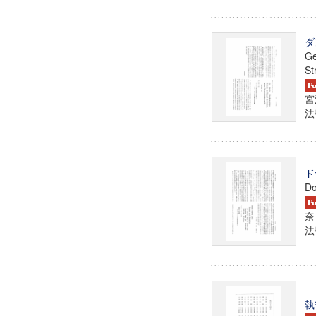
ダ
Ge
St
宮
法學
ド
Do
奈
法學
執