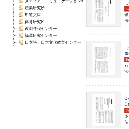
メディア・コミュニケーション研究所
に
産業研究所
米
斯道文庫
法學
体育研究所
教職課程センター
福澤研究センター
日本語・日本文化教育センター
〔
アート・センター
事
外国語教育研究センター
デジタルメディア・コンテンツ統合研究センター
石
グローバルリサーチインスティテュート
法學
塾内助成報告書
科学研究費補助金研究成果報告書
21世紀COEプログラム
慶應義塾大学グローバルCOEプログラム市民社会ガバナ
C
Ca
慶應義塾大学グローバルCOEプログラム論理と感性の先
博士課程教育リーディングプログラム「超成熟社会発展
多
学術雑誌掲載論文等(8)
法學
その他