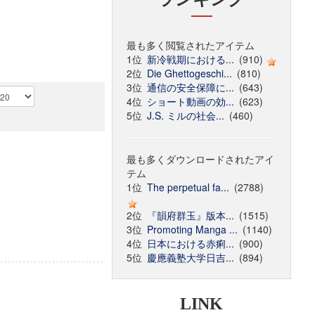
最も多く閲覧されたアイテム
1位
新冷戦期における...
(910)
2位
Die Ghettogeschi...
(810)
3位
通信の安全保障に...
(643)
4位
ショート動画の効...
(623)
5位
J.S. ミルの社会...
(460)
最も多くダウンロードされたアイ
テム
1位
The perpetual fa...
(2788)
2位
『韻府群玉』版本...
(1515)
3位
Promoting Manga ...
(1140)
4位
日本における赤痢...
(900)
5位
慶應義塾大学日吉...
(894)
LINK