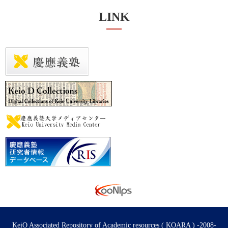
LINK
KeiO Associated Repository of Academic resources ( KOARA ) -2008-