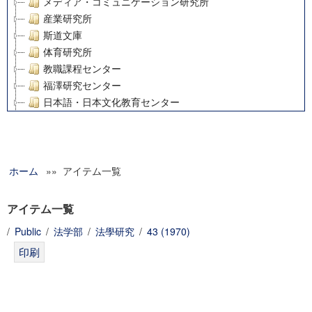
メディア・コミュニケーション研究所
産業研究所
斯道文庫
体育研究所
教職課程センター
福澤研究センター
日本語・日本文化教育センター
アート・センター
外国語教育研究センター
デジタルメディア・コンテンツ統合研究センター
ホーム
»» アイテム一覧
グローバルリサーチインスティテュート
塾内助成報告書
科学研究費補助金研究成果報告書
アイテム一覧
21世紀COEプログラム
/
Public
/
法学部
/
法學研究
/
43 (1970)
慶應義塾大学グローバルCOEプログラム市民社会ガバナンス
慶應義塾大学グローバルCOEプログラム論理と感性の先端的
博士課程教育リーディングプログラム「超成熟社会発展のサ
学術雑誌掲載論文等(8)
その他