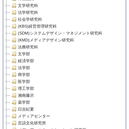
文学研究科
法学研究科
社会学研究科
(KBS)経営管理研究科
(SDM)システムデザイン・マネジメント研究科
(KMD)メディアデザイン研究科
法務研究科
文学部
経済学部
法学部
商学部
医学部
理工学部
湘南藤沢
薬学部
日吉紀要
メディアセンター
言語文化研究所