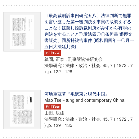
〔最高裁刑訴事例研究五八〕法律判断で無罪
を言い渡した第一審判決を事実の取調をする
ことなく破棄し控訴裁判所がみずから有罪の
判決をすることと刑訴法四〇〇条但書 猥褻文
書販売、同所持被告事件 (昭和四四年一〇月一
五日大法廷判決)
筑間, 正泰 , 刑事訴訟法研究会
法學研究 : 法律・政治・社会. 45, 7 ( 1972 . 7
) ,p. 122 - 128
河地重蔵著『毛沢東と現代中国』
Mao Tse－tung and contemporary China
山田, 辰雄
法學研究 : 法律・政治・社会. 45, 7 ( 1972 . 7
) ,p. 129 - 135