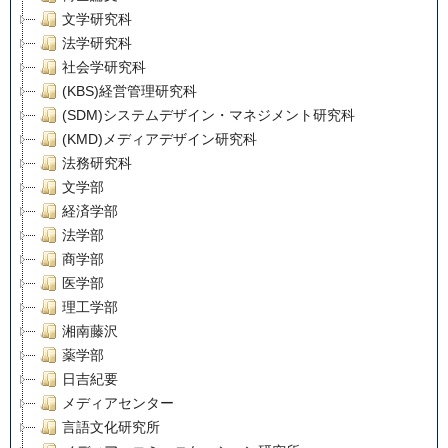
文学研究科
法学研究科
社会学研究科
(KBS)経営管理研究科
(SDM)システムデザイン・マネジメント研究科
(KMD)メディアデザイン研究科
法務研究科
文学部
経済学部
法学部
商学部
医学部
理工学部
湘南藤沢
薬学部
日吉紀要
メディアセンター
言語文化研究所