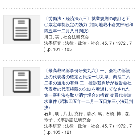
〔労働法・経済法八三〕就業規則の改訂と五
〇歳定年制設定の効力 (福岡地裁小倉支部昭和
四五年一二月八日判決)
川口, 実 , 社会法研究会
法學研究 : 法律・政治・社会. 45, 7 ( 1972 . 7
) ,p. 101 - 105
〔最高裁民訴事例研究九六〕一、会社の訴訟
上の代表者の確定と民法一〇九条、商法二六
二条の適用の有無 二、控訴裁判所が被告会社
代表者の代表権限の欠缺を看過してなされた
第一審判決を取リ消す場合の措置 売買代金請
求事件 (昭和四五年一二月一五日第三小法廷判
決)
石川, 明 , 片山, 克行 , 清水, 篤 , 石橋, 博 , 森,
玲子 , 民事訴訟法研究会
法學研究 : 法律・政治・社会. 45, 7 ( 1972 . 7
) ,p. 105 - 121