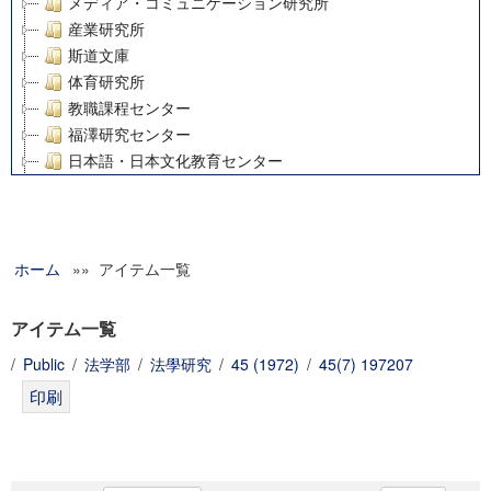
メディア・コミュニケーション研究所
産業研究所
斯道文庫
体育研究所
教職課程センター
福澤研究センター
日本語・日本文化教育センター
アート・センター
外国語教育研究センター
デジタルメディア・コンテンツ統合研究センター
ホーム
»» アイテム一覧
グローバルリサーチインスティテュート
塾内助成報告書
科学研究費補助金研究成果報告書
アイテム一覧
21世紀COEプログラム
/
Public
/
法学部
/
法學研究
/
45 (1972)
/
45(7) 197207
慶應義塾大学グローバルCOEプログラム市民社会ガバナンス
慶應義塾大学グローバルCOEプログラム論理と感性の先端的
博士課程教育リーディングプログラム「超成熟社会発展のサ
学術雑誌掲載論文等(8)
その他