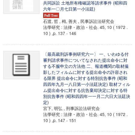
共同訴訟 土地所有権確認等請求事件 (昭和四
六年一〇月七日第一小法廷)
石渡, 哲 , 栂, 善夫 , 民事訴訟法研究会
法學研究 : 法律・政治・社会. 45, 10 ( 1972 .
10 ) ,p. 137 - 146
〔最高裁刑訴事例研究六一〕 一、いわゆる付
審判請求事件についてなされた提出命令に対
する不服申立の方法他 二、報道機関の取材撮
影したフィルムに対する提出命令の許容され
る限界 提出命令に対する特別抗告事件 (昭和
四四年九月一八日第一小法廷決定) 取材フィル
ム提出命令に対する抗告棄却決定に対する特
別抗告事件 (昭和四四年一一月二六日大法廷決
定)
宮下, 明弘 , 刑事訴訟法研究会
法學研究 : 法律・政治・社会. 45, 10 ( 1972 .
10 ) ,p. 147 - 151