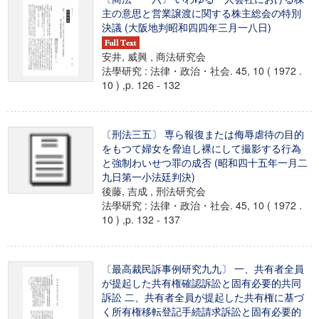
主の意思と営業譲渡に関する株主総会の特別
決議 (大阪地判昭和四四年三月一八日)
安井, 威興 , 商法研究会
法學研究 : 法律・政治・社会. 45, 10 ( 1972 .
10 ) ,p. 126 - 132
〔刑法三五〕 専ら報復または侮辱虐待の目的
をもつて婦女を脅迫し裸にして撮影する行為
と強制わいせつ罪の成否 (昭和四十五年一月二
九日第一小法廷判決)
後藤, 吉成 , 刑法研究会
法學研究 : 法律・政治・社会. 45, 10 ( 1972 .
10 ) ,p. 132 - 137
〔最高裁民訴事例研究九九〕 一、共有者全員
が提起した共有権確認訴訟と固有必要的共同
訴訟 二、共有者全員が提起した共有権に基づ
く所有権移転登記手続請求訴訟と固有必要的