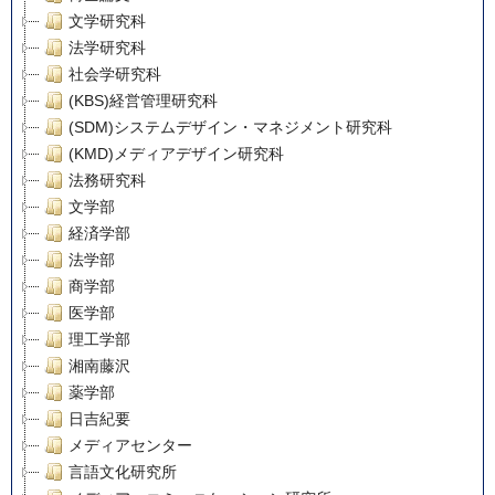
文学研究科
法学研究科
社会学研究科
(KBS)経営管理研究科
(SDM)システムデザイン・マネジメント研究科
(KMD)メディアデザイン研究科
法務研究科
文学部
経済学部
法学部
商学部
医学部
理工学部
湘南藤沢
薬学部
日吉紀要
メディアセンター
言語文化研究所