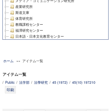
メディア・コミュニケーション研究所
産業研究所
斯道文庫
体育研究所
教職課程センター
福澤研究センター
日本語・日本文化教育センター
アート・センター
外国語教育研究センター
デジタルメディア・コンテンツ統合研究センター
ホーム
»» アイテム一覧
グローバルリサーチインスティテュート
塾内助成報告書
科学研究費補助金研究成果報告書
アイテム一覧
21世紀COEプログラム
/
Public
/
法学部
/
法學研究
/
45 (1972)
/
45(10) 197210
慶應義塾大学グローバルCOEプログラム市民社会ガバナンス
慶應義塾大学グローバルCOEプログラム論理と感性の先端的
博士課程教育リーディングプログラム「超成熟社会発展のサ
学術雑誌掲載論文等(8)
その他