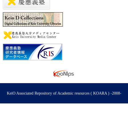
KeiO Associated Repository of Academic resources ( KOARA ) -2008-