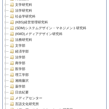
文学研究科
法学研究科
社会学研究科
(KBS)経営管理研究科
(SDM)システムデザイン・マネジメント研究科
(KMD)メディアデザイン研究科
法務研究科
文学部
経済学部
法学部
商学部
医学部
理工学部
湘南藤沢
薬学部
日吉紀要
メディアセンター
言語文化研究所