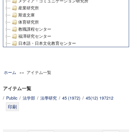
メディア・コミュニケーション研究所
産業研究所
斯道文庫
体育研究所
教職課程センター
福澤研究センター
日本語・日本文化教育センター
アート・センター
外国語教育研究センター
デジタルメディア・コンテンツ統合研究センター
ホーム
»» アイテム一覧
グローバルリサーチインスティテュート
塾内助成報告書
科学研究費補助金研究成果報告書
アイテム一覧
21世紀COEプログラム
/
Public
/
法学部
/
法學研究
/
45 (1972)
/
45(12) 197212
慶應義塾大学グローバルCOEプログラム市民社会ガバナンス
慶應義塾大学グローバルCOEプログラム論理と感性の先端的
博士課程教育リーディングプログラム「超成熟社会発展のサ
学術雑誌掲載論文等(8)
その他