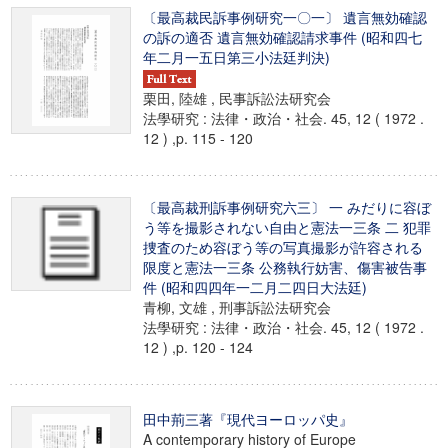
〔最高裁民訴事例研究一〇一〕 遺言無効確認
の訴の適否 遺言無効確認請求事件 (昭和四七
年二月一五日第三小法廷判決)
栗田, 陸雄 , 民事訴訟法研究会
法學研究 : 法律・政治・社会. 45, 12 ( 1972 .
12 ) ,p. 115 - 120
〔最高裁刑訴事例研究六三〕 一 みだりに容ぼ
う等を撮影されない自由と憲法一三条 二 犯罪
捜査のため容ぼう等の写真撮影が許容される
限度と憲法一三条 公務執行妨害、傷害被告事
件 (昭和四四年一二月二四日大法廷)
青柳, 文雄 , 刑事訴訟法研究会
法學研究 : 法律・政治・社会. 45, 12 ( 1972 .
12 ) ,p. 120 - 124
田中荊三著『現代ヨーロッパ史』
A contemporary history of Europe