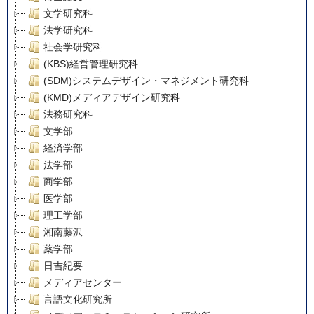
文学研究科
法学研究科
社会学研究科
(KBS)経営管理研究科
(SDM)システムデザイン・マネジメント研究科
(KMD)メディアデザイン研究科
法務研究科
文学部
経済学部
法学部
商学部
医学部
理工学部
湘南藤沢
薬学部
日吉紀要
メディアセンター
言語文化研究所