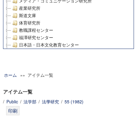
メディア・コミュニケーション研究所
産業研究所
斯道文庫
体育研究所
教職課程センター
福澤研究センター
日本語・日本文化教育センター
アート・センター
外国語教育研究センター
デジタルメディア・コンテンツ統合研究センター
ホーム
»» アイテム一覧
グローバルリサーチインスティテュート
塾内助成報告書
科学研究費補助金研究成果報告書
アイテム一覧
21世紀COEプログラム
/
Public
/
法学部
/
法學研究
/
55 (1982)
慶應義塾大学グローバルCOEプログラム市民社会ガバナンス
慶應義塾大学グローバルCOEプログラム論理と感性の先端的
博士課程教育リーディングプログラム「超成熟社会発展のサ
学術雑誌掲載論文等(8)
その他