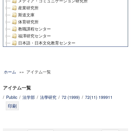
メディア・コミュニケーション研究所
産業研究所
斯道文庫
体育研究所
教職課程センター
福澤研究センター
日本語・日本文化教育センター
アート・センター
外国語教育研究センター
デジタルメディア・コンテンツ統合研究センター
ホーム
»» アイテム一覧
グローバルリサーチインスティテュート
塾内助成報告書
科学研究費補助金研究成果報告書
アイテム一覧
21世紀COEプログラム
/
Public
/
法学部
/
法學研究
/
72 (1999)
/
72(11) 199911
慶應義塾大学グローバルCOEプログラム市民社会ガバナンス
慶應義塾大学グローバルCOEプログラム論理と感性の先端的
博士課程教育リーディングプログラム「超成熟社会発展のサ
学術雑誌掲載論文等(8)
その他