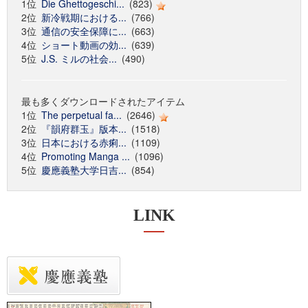
1位
Die Ghettogeschi...
(823)
2位
新冷戦期における...
(766)
3位
通信の安全保障に...
(663)
4位
ショート動画の効...
(639)
5位
J.S. ミルの社会...
(490)
最も多くダウンロードされたアイテム
1位
The perpetual fa...
(2646)
2位
『韻府群玉』版本...
(1518)
3位
日本における赤痢...
(1109)
4位
Promoting Manga ...
(1096)
5位
慶應義塾大学日吉...
(854)
LINK