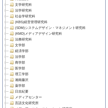
文学研究科
法学研究科
社会学研究科
(KBS)経営管理研究科
(SDM)システムデザイン・マネジメント研究科
(KMD)メディアデザイン研究科
法務研究科
文学部
経済学部
法学部
商学部
医学部
理工学部
湘南藤沢
薬学部
日吉紀要
メディアセンター
言語文化研究所