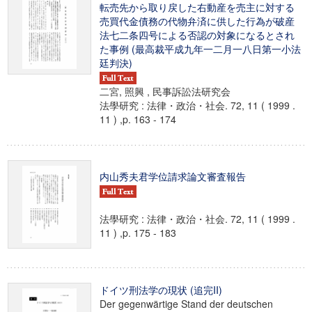
転売先から取り戻した右動産を売主に対する
売買代金債務の代物弁済に供した行為が破産
法七二条四号による否認の対象になるとされ
た事例 (最高裁平成九年一二月一八日第一小法
廷判決)
二宮, 照興 , 民事訴訟法研究会
法學研究 : 法律・政治・社会. 72, 11 ( 1999 .
11 ) ,p. 163 - 174
内山秀夫君学位請求論文審査報告
法學研究 : 法律・政治・社会. 72, 11 ( 1999 .
11 ) ,p. 175 - 183
ドイツ刑法学の現状 (追完II)
Der gegenwärtige Stand der deutschen