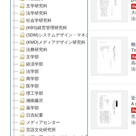
文学研究科
大
法学研究科
法學
社会学研究科
(KBS)経営管理研究科
(SDM)システムデザイン・マネジメント研究科
(KMD)メディアデザイン研究科
根
法務研究科
Th
文学部
高
経済学部
法學
法学部
商学部
医学部
理工学部
近
湘南藤沢
A 
薬学部
日吉紀要
笠
法學
メディアセンター
言語文化研究所