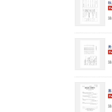
執
法
奥
法
裏
法