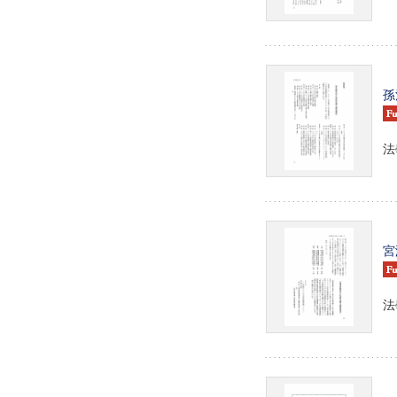
孫
法學
宮
法學