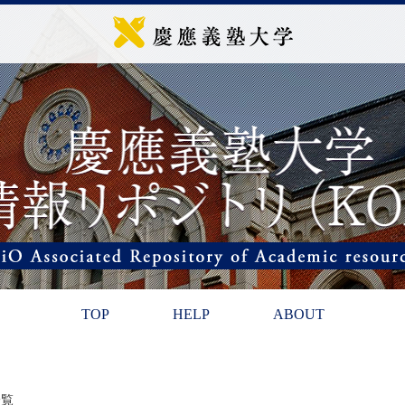
TOP
HELP
ABOUT
一覧