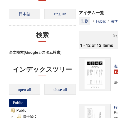
アイテム一覧
/
Public
/
法学
検索
並び
1 - 12 of 12 Items
全文検索(Googleカスタム検索)
表
インデックスツリー
法
open all
close all
Public
行
Public
Re
博士論文
pr