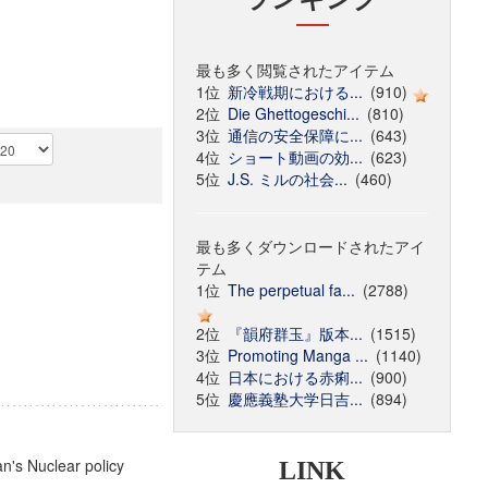
最も多く閲覧されたアイテム
1位
新冷戦期における...
(910)
2位
Die Ghettogeschi...
(810)
3位
通信の安全保障に...
(643)
4位
ショート動画の効...
(623)
5位
J.S. ミルの社会...
(460)
最も多くダウンロードされたアイ
テム
1位
The perpetual fa...
(2788)
2位
『韻府群玉』版本...
(1515)
3位
Promoting Manga ...
(1140)
4位
日本における赤痢...
(900)
5位
慶應義塾大学日吉...
(894)
an's Nuclear policy
LINK