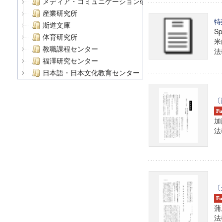
メディア・コミュニケーション研究所
産業研究所
特
斯道文庫
Sp
体育研究所
米
教職課程センター
法學
福澤研究センター
日本語・日本文化教育センター
アート・センター
外国語教育研究センター
〔
デジタルメディア・コンテンツ統合研究センター
加
グローバルリサーチインスティテュート
法學
塾内助成報告書
科学研究費補助金研究成果報告書
21世紀COEプログラム
慶應義塾大学グローバルCOEプログラム市民社会ガバナ
慶應義塾大学グローバルCOEプログラム論理と感性の先
〔
博士課程教育リーディングプログラム「超成熟社会発展
学術雑誌掲載論文等(8)
蒲
その他
法學