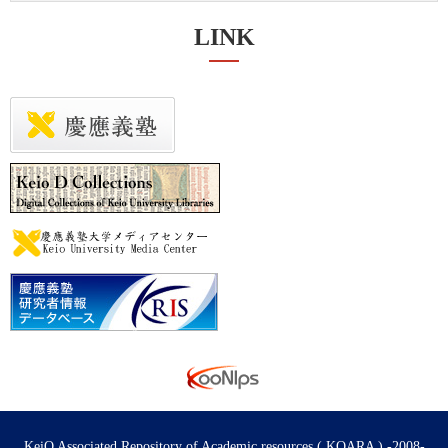
LINK
KeiO Associated Repository of Academic resources ( KOARA ) -2008-