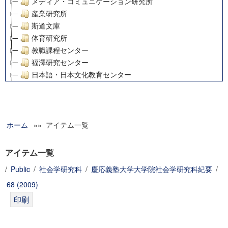
メディア・コミュニケーション研究所
産業研究所
斯道文庫
体育研究所
教職課程センター
福澤研究センター
日本語・日本文化教育センター
アート・センター
外国語教育研究センター
デジタルメディア・コンテンツ統合研究センター
ホーム
»» アイテム一覧
グローバルリサーチインスティテュート
塾内助成報告書
科学研究費補助金研究成果報告書
アイテム一覧
21世紀COEプログラム
/
Public
/
社会学研究科
/
慶応義塾大学大学院社会学研究科紀要
/
慶應義塾大学グローバルCOEプログラム市民社会ガバナンス
68 (2009)
慶應義塾大学グローバルCOEプログラム論理と感性の先端的
博士課程教育リーディングプログラム「超成熟社会発展のサ
学術雑誌掲載論文等(8)
その他