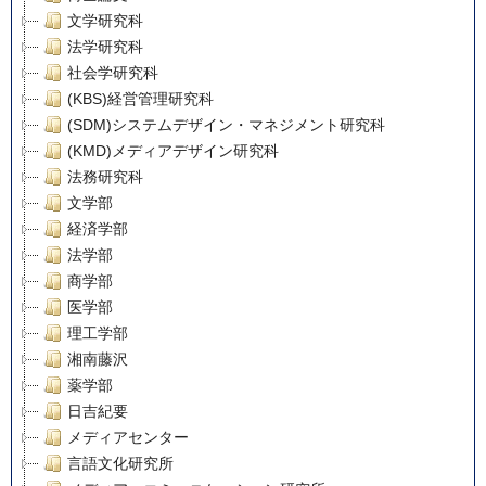
文学研究科
法学研究科
社会学研究科
(KBS)経営管理研究科
(SDM)システムデザイン・マネジメント研究科
(KMD)メディアデザイン研究科
法務研究科
文学部
経済学部
法学部
商学部
医学部
理工学部
湘南藤沢
薬学部
日吉紀要
メディアセンター
言語文化研究所