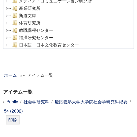
メディア・コミュニケーション研究所
産業研究所
斯道文庫
体育研究所
教職課程センター
福澤研究センター
日本語・日本文化教育センター
アート・センター
外国語教育研究センター
デジタルメディア・コンテンツ統合研究センター
ホーム
»» アイテム一覧
グローバルリサーチインスティテュート
塾内助成報告書
科学研究費補助金研究成果報告書
アイテム一覧
21世紀COEプログラム
/
Public
/
社会学研究科
/
慶応義塾大学大学院社会学研究科紀要
/
慶應義塾大学グローバルCOEプログラム市民社会ガバナンス
54 (2002)
慶應義塾大学グローバルCOEプログラム論理と感性の先端的
博士課程教育リーディングプログラム「超成熟社会発展のサ
学術雑誌掲載論文等(8)
その他