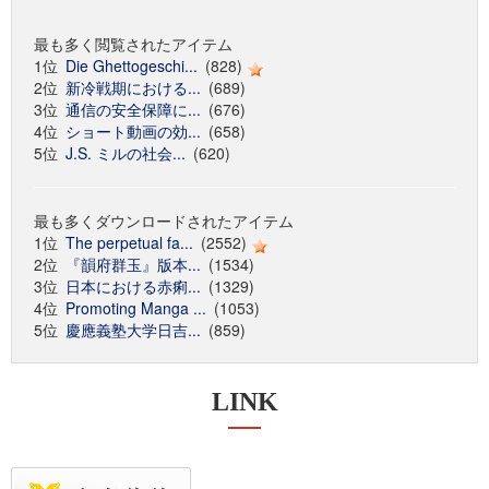
最も多く閲覧されたアイテム
1位
Die Ghettogeschi...
(828)
2位
新冷戦期における...
(689)
3位
通信の安全保障に...
(676)
4位
ショート動画の効...
(658)
5位
J.S. ミルの社会...
(620)
最も多くダウンロードされたアイテム
1位
The perpetual fa...
(2552)
2位
『韻府群玉』版本...
(1534)
3位
日本における赤痢...
(1329)
4位
Promoting Manga ...
(1053)
5位
慶應義塾大学日吉...
(859)
LINK