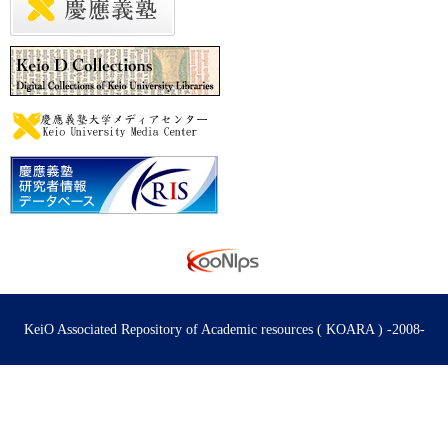
KeiO Associated Repository of Academic resources ( KOARA ) -2008-