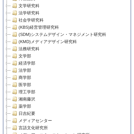
文学研究科
法学研究科
社会学研究科
(KBS)経営管理研究科
(SDM)システムデザイン・マネジメント研究科
(KMD)メディアデザイン研究科
法務研究科
文学部
経済学部
法学部
商学部
医学部
理工学部
湘南藤沢
薬学部
日吉紀要
メディアセンター
言語文化研究所