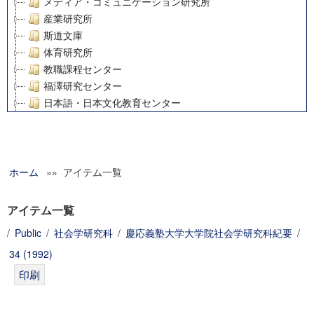
メディア・コミュニケーション研究所
産業研究所
斯道文庫
体育研究所
教職課程センター
福澤研究センター
日本語・日本文化教育センター
アート・センター
外国語教育研究センター
デジタルメディア・コンテンツ統合研究センター
ホーム
»» アイテム一覧
グローバルリサーチインスティテュート
塾内助成報告書
科学研究費補助金研究成果報告書
アイテム一覧
21世紀COEプログラム
/
Public
/
社会学研究科
/
慶応義塾大学大学院社会学研究科紀要
/
慶應義塾大学グローバルCOEプログラム市民社会ガバナンス
34 (1992)
慶應義塾大学グローバルCOEプログラム論理と感性の先端的
博士課程教育リーディングプログラム「超成熟社会発展のサ
学術雑誌掲載論文等(8)
その他