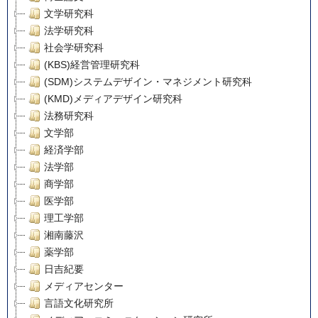
文学研究科
法学研究科
社会学研究科
(KBS)経営管理研究科
(SDM)システムデザイン・マネジメント研究科
(KMD)メディアデザイン研究科
法務研究科
文学部
経済学部
法学部
商学部
医学部
理工学部
湘南藤沢
薬学部
日吉紀要
メディアセンター
言語文化研究所