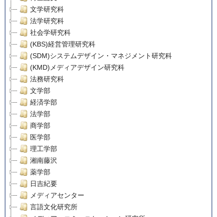
文学研究科
法学研究科
社会学研究科
(KBS)経営管理研究科
(SDM)システムデザイン・マネジメント研究科
(KMD)メディアデザイン研究科
法務研究科
文学部
経済学部
法学部
商学部
医学部
理工学部
湘南藤沢
薬学部
日吉紀要
メディアセンター
言語文化研究所