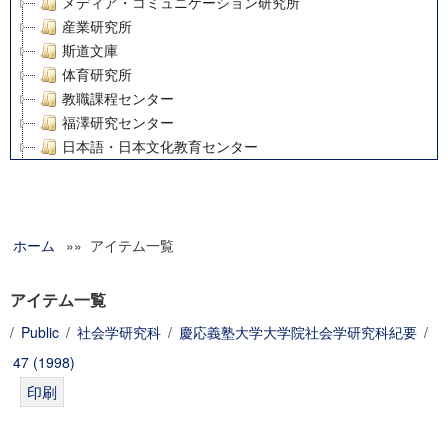
メディア・コミュニケーション研究所
産業研究所
斯道文庫
体育研究所
教職課程センター
福澤研究センター
日本語・日本文化教育センター
アート・センター
外国語教育研究センター
デジタルメディア・コンテンツ統合研究センター
ホーム
»» アイテム一覧
グローバルリサーチインスティテュート
塾内助成報告書
科学研究費補助金研究成果報告書
アイテム一覧
21世紀COEプログラム
/
Public
/
社会学研究科
/
慶応義塾大学大学院社会学研究科紀要
/
慶應義塾大学グローバルCOEプログラム市民社会ガバナンス
47 (1998)
慶應義塾大学グローバルCOEプログラム論理と感性の先端的
博士課程教育リーディングプログラム「超成熟社会発展のサ
学術雑誌掲載論文等(8)
その他