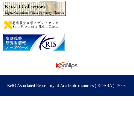
KeiO Associated Repository of Academic resources ( KOARA ) -2008-