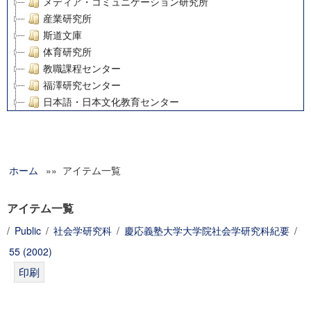
メディア・コミュニケーション研究所
産業研究所
斯道文庫
体育研究所
教職課程センター
福澤研究センター
日本語・日本文化教育センター
アート・センター
外国語教育研究センター
デジタルメディア・コンテンツ統合研究センター
ホーム
»» アイテム一覧
グローバルリサーチインスティテュート
塾内助成報告書
科学研究費補助金研究成果報告書
アイテム一覧
21世紀COEプログラム
/
Public
/
社会学研究科
/
慶応義塾大学大学院社会学研究科紀要
/
慶應義塾大学グローバルCOEプログラム市民社会ガバナンス
55 (2002)
慶應義塾大学グローバルCOEプログラム論理と感性の先端的
博士課程教育リーディングプログラム「超成熟社会発展のサ
学術雑誌掲載論文等(8)
その他