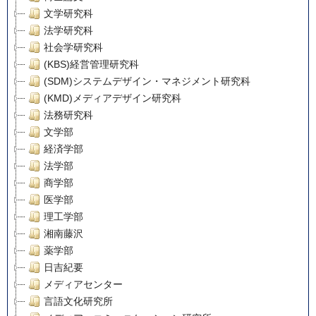
文学研究科
法学研究科
社会学研究科
(KBS)経営管理研究科
(SDM)システムデザイン・マネジメント研究科
(KMD)メディアデザイン研究科
法務研究科
文学部
経済学部
法学部
商学部
医学部
理工学部
湘南藤沢
薬学部
日吉紀要
メディアセンター
言語文化研究所