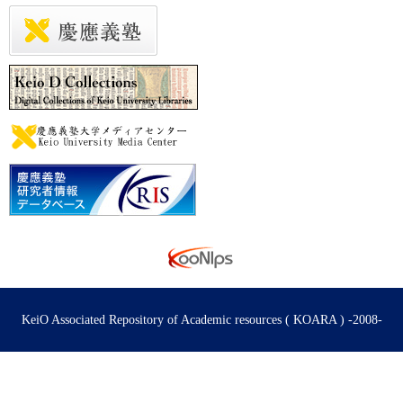
KeiO Associated Repository of Academic resources ( KOARA ) -2008-