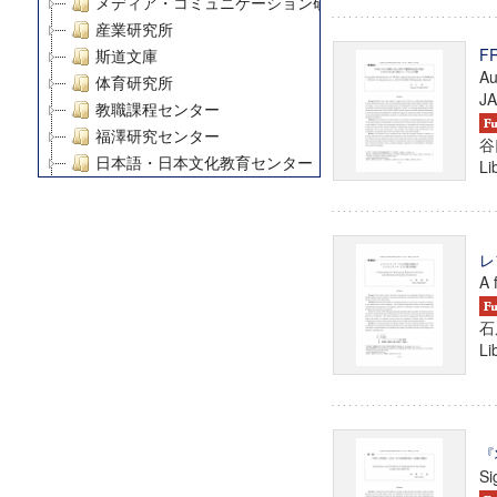
メディア・コミュニケーション研究所
産業研究所
F
斯道文庫
Au
体育研究所
JA
教職課程センター
福澤研究センター
谷
日本語・日本文化教育センター
Li
アート・センター
外国語教育研究センター
デジタルメディア・コンテンツ統合研究センター
レ
グローバルリサーチインスティテュート
A 
塾内助成報告書
科学研究費補助金研究成果報告書
石
Li
21世紀COEプログラム
慶應義塾大学グローバルCOEプログラム市民社会ガバナ
慶應義塾大学グローバルCOEプログラム論理と感性の先
博士課程教育リーディングプログラム「超成熟社会発展
『
学術雑誌掲載論文等(8)
Si
その他