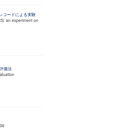
書誌レコードによる実験
ACS: an experiment on
評価法
aluation
-06