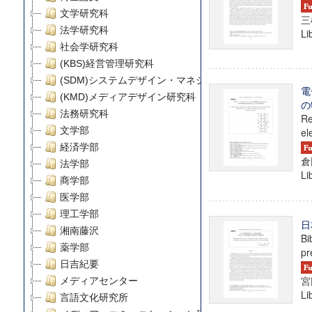
文学研究科
三
法学研究科
Li
社会学研究科
(KBS)経営管理研究科
(SDM)システムデザイン・マネジメント研究科
電
(KMD)メディアデザイン研究科
の
法務研究科
Re
文学部
el
経済学部
倉
法学部
Li
商学部
医学部
理工学部
日
湘南藤沢
Bi
薬学部
pr
日吉紀要
宮
メディアセンター
Li
言語文化研究所