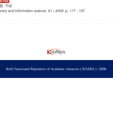
賀, 千絵
brary and information science. 61 ( 2009 ,p. 177 - 197
KeiO Associated Repository of Academic resources ( KOARA ) -2008-