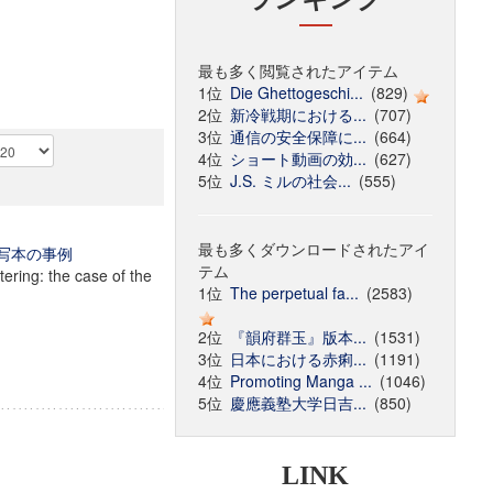
最も多く閲覧されたアイテム
1位
Die Ghettogeschi...
(829)
2位
新冷戦期における...
(707)
3位
通信の安全保障に...
(664)
4位
ショート動画の効...
(627)
5位
J.S. ミルの社会...
(555)
最も多くダウンロードされたアイ
写本の事例
テム
stering: the case of the
1位
The perpetual fa...
(2583)
2位
『韻府群玉』版本...
(1531)
3位
日本における赤痢...
(1191)
4位
Promoting Manga ...
(1046)
5位
慶應義塾大学日吉...
(850)
LINK