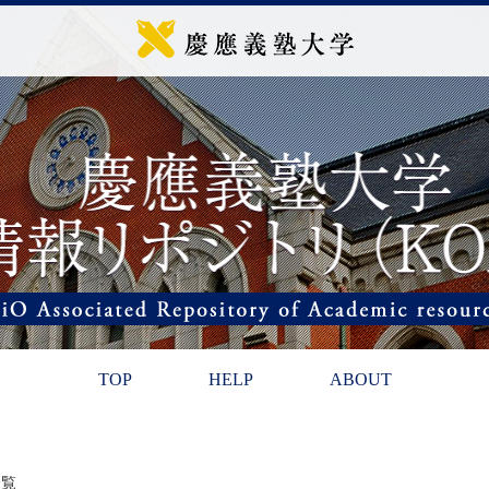
TOP
HELP
ABOUT
一覧