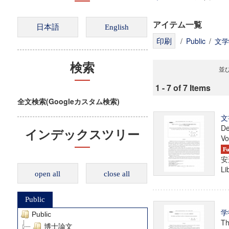
アイテム一覧
/
Public
/
文学
検索
並び
1 - 7 of 7 Items
全文検索(Googleカスタム検索)
文
De
インデックスツリー
Vo
安
Li
open all
close all
Public
学
Public
Th
博士論文