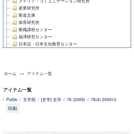
メディア・コミュニケーション研究所
産業研究所
斯道文庫
体育研究所
教職課程センター
福澤研究センター
日本語・日本文化教育センター
アート・センター
外国語教育研究センター
デジタルメディア・コンテンツ統合研究センター
ホーム
»» アイテム一覧
グローバルリサーチインスティテュート
塾内助成報告書
科学研究費補助金研究成果報告書
アイテム一覧
21世紀COEプログラム
/
Public
/
文学部
/
[史学] 史学
/
78 (2009)
/
78(4) 200912
慶應義塾大学グローバルCOEプログラム市民社会ガバナンス
慶應義塾大学グローバルCOEプログラム論理と感性の先端的
博士課程教育リーディングプログラム「超成熟社会発展のサ
学術雑誌掲載論文等(8)
その他