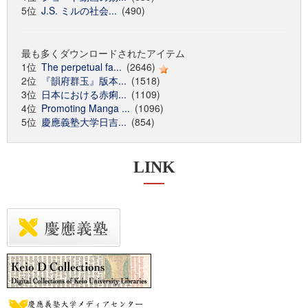
5位
J.S. ミルの社会...
(490)
最も多くダウンロードされたアイテム
1位
The perpetual fa...
(2646)
2位
『韻府群玉』版本...
(1518)
3位
日本における赤痢...
(1109)
4位
Promoting Manga ...
(1096)
5位
慶應義塾大学日吉...
(854)
LINK