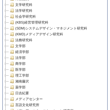
文学研究科
法学研究科
社会学研究科
(KBS)経営管理研究科
(SDM)システムデザイン・マネジメント研究科
(KMD)メディアデザイン研究科
法務研究科
文学部
経済学部
法学部
商学部
医学部
理工学部
湘南藤沢
薬学部
日吉紀要
メディアセンター
言語文化研究所