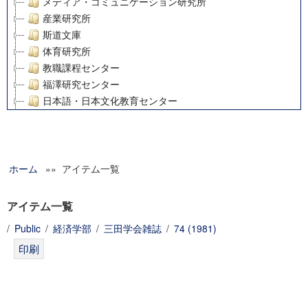
メディア・コミュニケーション研究所
産業研究所
斯道文庫
体育研究所
教職課程センター
福澤研究センター
日本語・日本文化教育センター
アート・センター
外国語教育研究センター
デジタルメディア・コンテンツ統合研究センター
ホーム
»» アイテム一覧
グローバルリサーチインスティテュート
塾内助成報告書
科学研究費補助金研究成果報告書
アイテム一覧
21世紀COEプログラム
/
Public
/
経済学部
/
三田学会雑誌
/
74 (1981)
慶應義塾大学グローバルCOEプログラム市民社会ガバナンス
慶應義塾大学グローバルCOEプログラム論理と感性の先端的
博士課程教育リーディングプログラム「超成熟社会発展のサ
学術雑誌掲載論文等(8)
その他