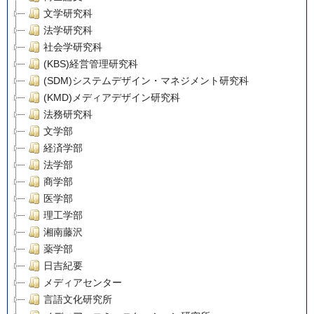
文学研究科
法学研究科
社会学研究科
(KBS)経営管理研究科
(SDM)システムデザイン・マネジメント研究科
(KMD)メディアデザイン研究科
法務研究科
文学部
経済学部
法学部
商学部
医学部
理工学部
湘南藤沢
薬学部
日吉紀要
メディアセンター
言語文化研究所