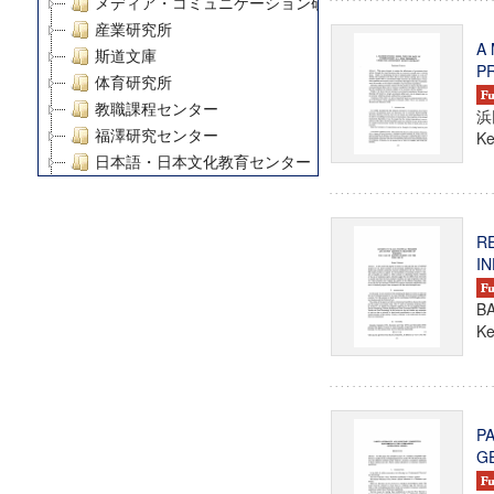
メディア・コミュニケーション研究所
産業研究所
A
斯道文庫
P
体育研究所
教職課程センター
浜
福澤研究センター
Ke
日本語・日本文化教育センター
アート・センター
外国語教育研究センター
R
デジタルメディア・コンテンツ統合研究センター
I
グローバルリサーチインスティテュート
塾内助成報告書
BA
科学研究費補助金研究成果報告書
Ke
21世紀COEプログラム
慶應義塾大学グローバルCOEプログラム市民社会ガバナ
慶應義塾大学グローバルCOEプログラム論理と感性の先
博士課程教育リーディングプログラム「超成熟社会発展
P
学術雑誌掲載論文等(8)
G
その他