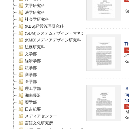
文学研究科
Ke
法学研究科
社会学研究科
(KBS)経営管理研究科
(SDM)システムデザイン・マネジメント研究科
(KMD)メディアデザイン研究科
T
法務研究科
文学部
J
経済学部
Ke
法学部
商学部
医学部
IS
理工学部
ra
湘南藤沢
hi
薬学部
日吉紀要
IM
メディアセンター
Ke
言語文化研究所