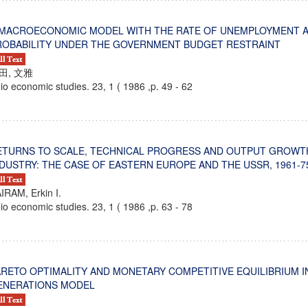
 MACROECONOMIC MODEL WITH THE RATE OF UNEMPLOYMENT AS
ROBABILITY UNDER THE GOVERNMENT BUDGET RESTRAINT
田, 文雅
io economic studies. 23, 1 ( 1986 ,p. 49 - 62
ETURNS TO SCALE, TECHNICAL PROGRESS AND OUTPUT GROWT
NDUSTRY: THE CASE OF EASTERN EUROPE AND THE USSR, 1961-7
IRAM, Erkin I.
io economic studies. 23, 1 ( 1986 ,p. 63 - 78
ンス教育研究センター
端的教育研究拠点
のサイエンス」
ARETO OPTIMALITY AND MONETARY COMPETITIVE EQUILIBRIUM I
ENERATIONS MODEL