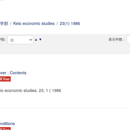
学部
/
Keio economic studies
/
23(1) 1986
順 :
▲
▼
表示件数：
ver ; Contents
io economic studies. 23, 1 ( 1986
nditions