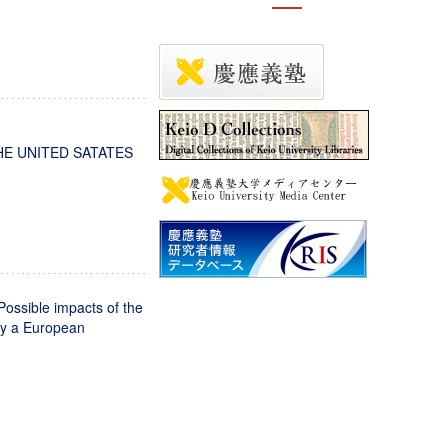
HE UNITED SATATES
ible impacts of the
 by a European