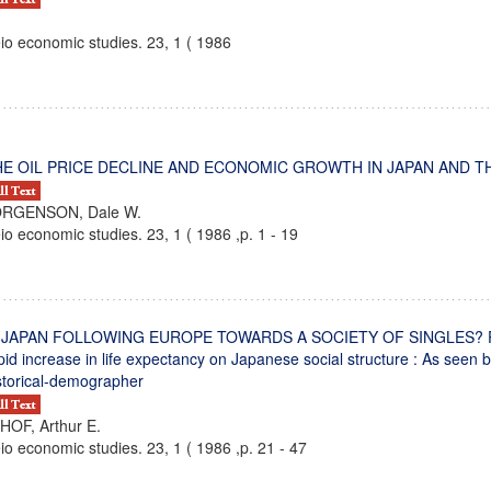
io economic studies. 23, 1 ( 1986
HE OIL PRICE DECLINE AND ECONOMIC GROWTH IN JAPAN AND T
ORGENSON, Dale W.
io economic studies. 23, 1 ( 1986 ,p. 1 - 19
 JAPAN FOLLOWING EUROPE TOWARDS A SOCIETY OF SINGLES? Poss
pid increase in life expectancy on Japanese social structure : As seen
storical-demographer
HOF, Arthur E.
io economic studies. 23, 1 ( 1986 ,p. 21 - 47