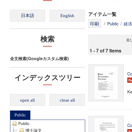
アイテム一覧
/
Public
/
経済
検索
並び
1 - 7 of 7 Items
全文検索(Googleカスタム検索)
Co
インデックスツリー
Ke
open all
close all
Public
Public
Co
博士論文