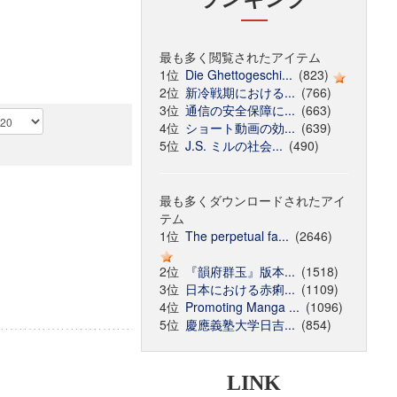
最も多く閲覧されたアイテム
1位
Die Ghettogeschi...
(823)
2位
新冷戦期における...
(766)
3位
通信の安全保障に...
(663)
4位
ショート動画の効...
(639)
5位
J.S. ミルの社会...
(490)
最も多くダウンロードされたアイ
テム
1位
The perpetual fa...
(2646)
2位
『韻府群玉』版本...
(1518)
3位
日本における赤痢...
(1109)
4位
Promoting Manga ...
(1096)
5位
慶應義塾大学日吉...
(854)
LINK