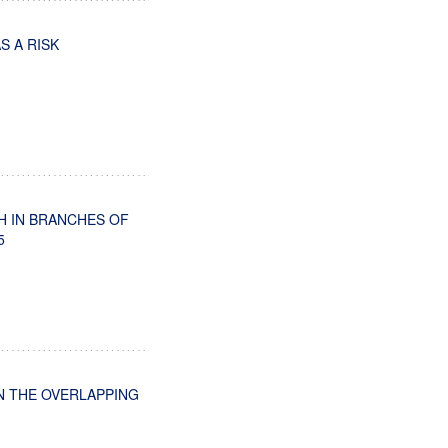
 A RISK
H IN BRANCHES OF
5
N THE OVERLAPPING