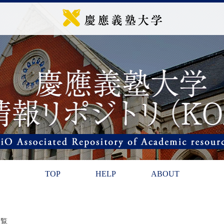
TOP
HELP
ABOUT
一覧