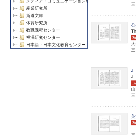
メディア・コミュニケーション研究所
三田
産業研究所
斯道文庫
体育研究所
公
教職課程センター
Th
福澤研究センター
大
日本語・日本文化教育センター
三田
アート・センター
外国語教育研究センター
デジタルメディア・コンテンツ統合研究センター
J
グローバルリサーチインスティテュート
J.
塾内助成報告書
科学研究費補助金研究成果報告書
山
三田
21世紀COEプログラム
慶應義塾大学グローバルCOEプログラム市民社会ガバナ
慶應義塾大学グローバルCOEプログラム論理と感性の先
英
博士課程教育リーディングプログラム「超成熟社会発展
学術雑誌掲載論文等(8)
その他
三田