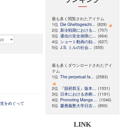
最も多く閲覧されたアイテム
1位
Die Ghettogeschi...
(829)
2位
新冷戦期における...
(707)
3位
通信の安全保障に...
(664)
4位
ショート動画の効...
(627)
5位
J.S. ミルの社会...
(555)
最も多くダウンロードされたアイ
テム
1位
The perpetual fa...
(2583)
2位
『韻府群玉』版本...
(1531)
3位
日本における赤痢...
(1191)
4位
Promoting Manga ...
(1046)
会党をめぐって
5位
慶應義塾大学日吉...
(850)
LINK