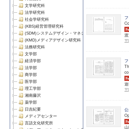
文学研究科
法学研究科
フ
社会学研究科
Co
(KBS)経営管理研究科
(SDM)システムデザイン・マネジメント研究科
渡
(KMD)メディアデザイン研究科
三田
法務研究科
文学部
フ
経済学部
Th
法学部
co
商学部
医学部
遊
理工学部
三田
湘南藤沢
薬学部
公
日吉紀要
Op
メディアセンター
言語文化研究所
山