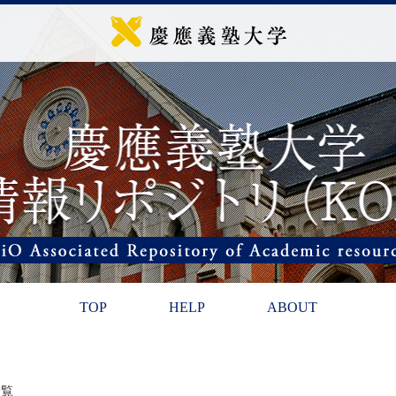
TOP
HELP
ABOUT
一覧