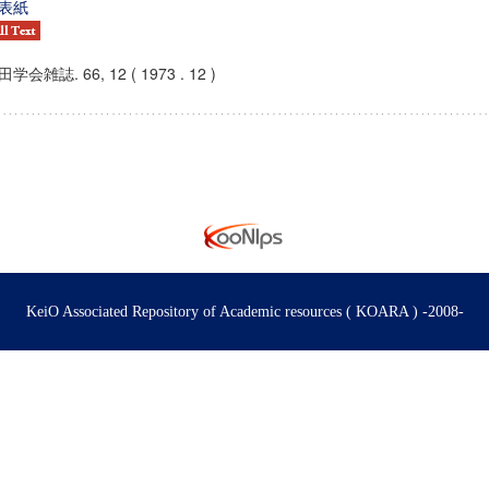
表紙
学会雑誌. 66, 12 ( 1973 . 12 )
KeiO Associated Repository of Academic resources ( KOARA ) -2008-