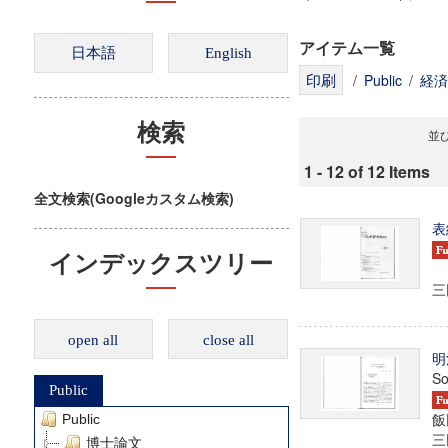
アイテム一覧
/
Public
/
経済
検索
並び
1 - 12 of 12 Items
全文検索(Googleカスタム検索)
表
インデックスツリー
三田
open all
close all
明
So
Public
飯
Public
三田
博士論文