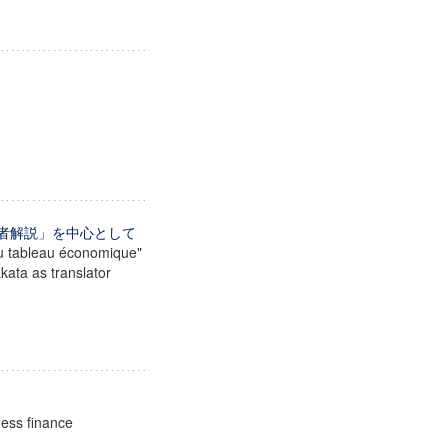
訳者解説」を中心として
du tableau économique"
kata as translator
ness finance