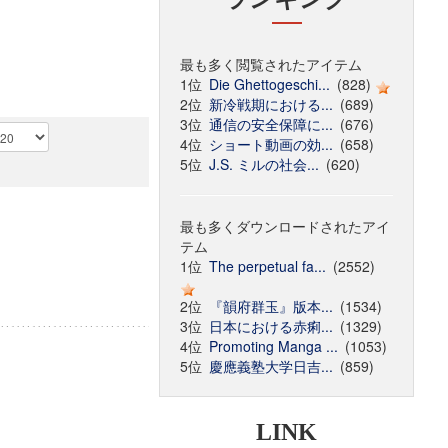
最も多く閲覧されたアイテム
1位
Die Ghettogeschi...
(828)
2位
新冷戦期における...
(689)
3位
通信の安全保障に...
(676)
4位
ショート動画の効...
(658)
5位
J.S. ミルの社会...
(620)
最も多くダウンロードされたアイ
テム
1位
The perpetual fa...
(2552)
2位
『韻府群玉』版本...
(1534)
3位
日本における赤痢...
(1329)
4位
Promoting Manga ...
(1053)
5位
慶應義塾大学日吉...
(859)
LINK