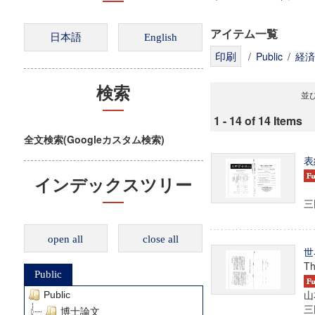
アイテム一覧
/
Public
/
経済
検索
並び
1 - 14 of 14 Items
全文検索(Googleカスタム検索)
表
インデックスツリー
三田
open all
close all
世
Th
Public
山
Public
三田
博士論文