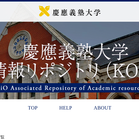
TOP
HELP
ABOUT
一覧