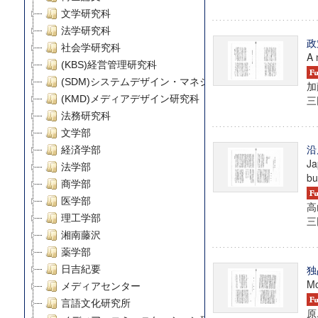
文学研究科
法学研究科
政
社会学研究科
A 
(KBS)経営管理研究科
(SDM)システムデザイン・マネジメント研究科
加
(KMD)メディアデザイン研究科
三田
法務研究科
文学部
沿
経済学部
Ja
法学部
bu
商学部
医学部
高
理工学部
三田
湘南藤沢
薬学部
独
日吉紀要
Mo
メディアセンター
言語文化研究所
原