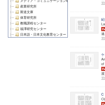
メディア・コミュニケーション研究所
三田
産業研究所
斯道文庫
体育研究所
紀
教職課程センター
La
福澤研究センター
速
日本語・日本文化教育センター
三田
アート・センター
外国語教育研究センター
デジタルメディア・コンテンツ統合研究センター
ケ
グローバルリサーチインスティテュート
An
塾内助成報告書
of
科学研究費補助金研究成果報告書
渡
21世紀COEプログラム
三田
慶應義塾大学グローバルCOEプログラム市民社会ガバナ
慶應義塾大学グローバルCOEプログラム論理と感性の先
博士課程教育リーディングプログラム「超成熟社会発展
C
学術雑誌掲載論文等(8)
Cl
その他