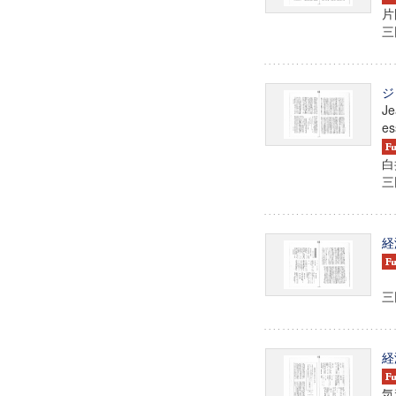
片
三田
ジ
Je
es
白
三田
経
三田
経
気