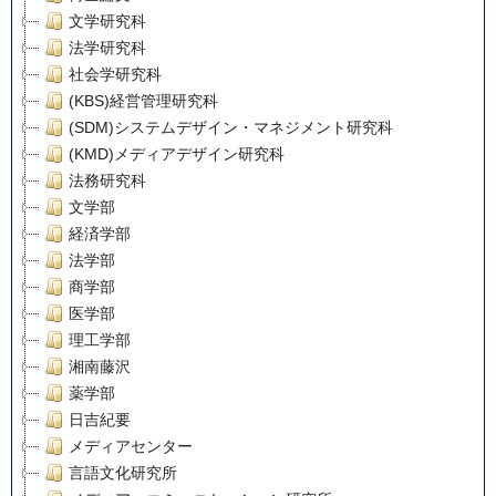
文学研究科
法学研究科
社会学研究科
(KBS)経営管理研究科
(SDM)システムデザイン・マネジメント研究科
(KMD)メディアデザイン研究科
法務研究科
文学部
経済学部
法学部
商学部
医学部
理工学部
湘南藤沢
薬学部
日吉紀要
メディアセンター
言語文化研究所