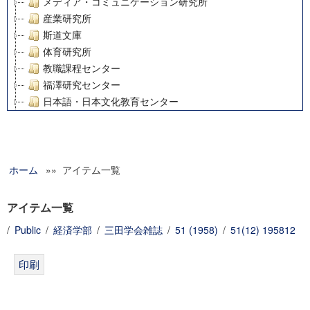
メディア・コミュニケーション研究所
産業研究所
斯道文庫
体育研究所
教職課程センター
福澤研究センター
日本語・日本文化教育センター
アート・センター
外国語教育研究センター
デジタルメディア・コンテンツ統合研究センター
ホーム
»» アイテム一覧
グローバルリサーチインスティテュート
塾内助成報告書
科学研究費補助金研究成果報告書
アイテム一覧
21世紀COEプログラム
/
Public
/
経済学部
/
三田学会雑誌
/
51 (1958)
/
51(12) 195812
慶應義塾大学グローバルCOEプログラム市民社会ガバナンス
慶應義塾大学グローバルCOEプログラム論理と感性の先端的
博士課程教育リーディングプログラム「超成熟社会発展のサ
学術雑誌掲載論文等(8)
その他