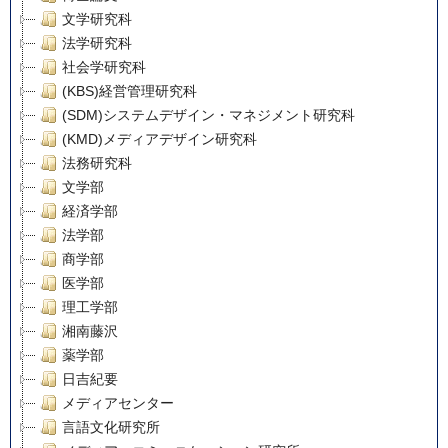
文学研究科
法学研究科
社会学研究科
(KBS)経営管理研究科
(SDM)システムデザイン・マネジメント研究科
(KMD)メディアデザイン研究科
法務研究科
文学部
経済学部
法学部
商学部
医学部
理工学部
湘南藤沢
薬学部
日吉紀要
メディアセンター
言語文化研究所