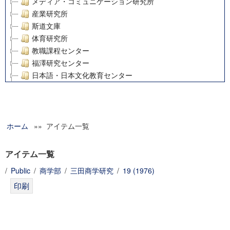
メディア・コミュニケーション研究所
産業研究所
斯道文庫
体育研究所
教職課程センター
福澤研究センター
日本語・日本文化教育センター
アート・センター
外国語教育研究センター
デジタルメディア・コンテンツ統合研究センター
ホーム
»» アイテム一覧
グローバルリサーチインスティテュート
塾内助成報告書
科学研究費補助金研究成果報告書
アイテム一覧
21世紀COEプログラム
/
Public
/
商学部
/
三田商学研究
/
19 (1976)
慶應義塾大学グローバルCOEプログラム市民社会ガバナンス
慶應義塾大学グローバルCOEプログラム論理と感性の先端的
博士課程教育リーディングプログラム「超成熟社会発展のサ
学術雑誌掲載論文等(8)
その他