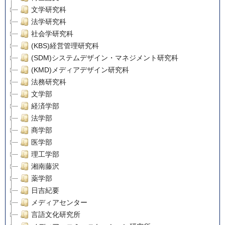
文学研究科
法学研究科
社会学研究科
(KBS)経営管理研究科
(SDM)システムデザイン・マネジメント研究科
(KMD)メディアデザイン研究科
法務研究科
文学部
経済学部
法学部
商学部
医学部
理工学部
湘南藤沢
薬学部
日吉紀要
メディアセンター
言語文化研究所