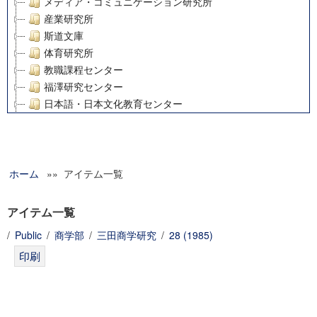
メディア・コミュニケーション研究所
産業研究所
斯道文庫
体育研究所
教職課程センター
福澤研究センター
日本語・日本文化教育センター
アート・センター
外国語教育研究センター
デジタルメディア・コンテンツ統合研究センター
ホーム
»» アイテム一覧
グローバルリサーチインスティテュート
塾内助成報告書
科学研究費補助金研究成果報告書
アイテム一覧
21世紀COEプログラム
/
Public
/
商学部
/
三田商学研究
/
28 (1985)
慶應義塾大学グローバルCOEプログラム市民社会ガバナンス
慶應義塾大学グローバルCOEプログラム論理と感性の先端的
博士課程教育リーディングプログラム「超成熟社会発展のサ
学術雑誌掲載論文等(8)
その他