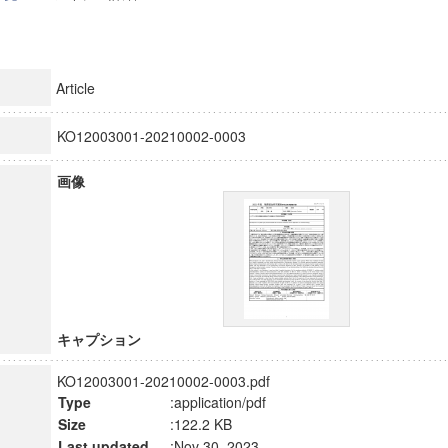
Article
KO12003001-20210002-0003
画像
キャプション
KO12003001-20210002-0003.pdf
Type
:application/pdf
Size
:122.2 KB
Last updated
:Nov 30, 2023