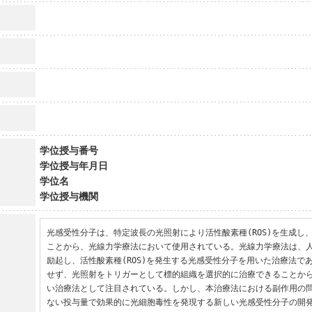
学位授与番号
学位授与年月日
学位名
学位授与機関
光感受性分子は、特定波長の光照射により活性酸素種(ROS)を生成し
ことから、光線力学療法において使用されている。光線力学療法は、
励起し、活性酸素種(ROS)を発生する光感受性分子を用いた治療法で
せず、光照射をトリガーとして標的組織を選択的に治療できることか
い治療法として注目されている。しかし、本治療法における副作用の
ない投与量で効果的に光細胞毒性を発現する新しい光感受性分子の開