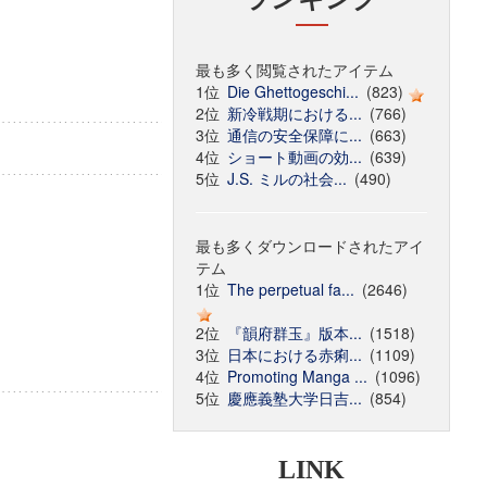
最も多く閲覧されたアイテム
1位
Die Ghettogeschi...
(823)
2位
新冷戦期における...
(766)
3位
通信の安全保障に...
(663)
4位
ショート動画の効...
(639)
5位
J.S. ミルの社会...
(490)
最も多くダウンロードされたアイ
テム
1位
The perpetual fa...
(2646)
2位
『韻府群玉』版本...
(1518)
3位
日本における赤痢...
(1109)
4位
Promoting Manga ...
(1096)
5位
慶應義塾大学日吉...
(854)
LINK