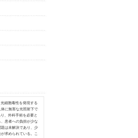
、光細胞毒性を発現する
人体に無害な光照射下で
あり、外科手術を必要と
ら、患者への負担が少な
問題は未解決であり、少
発が求められている。こ