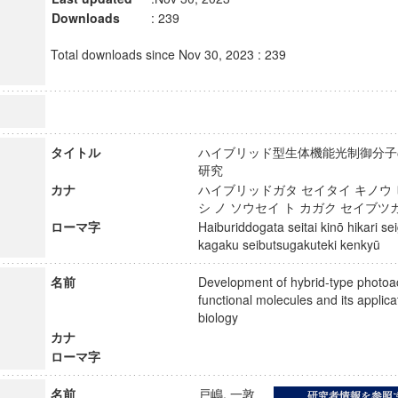
Downloads
: 239
Total downloads since Nov 30, 2023 : 239
タイトル
ハイブリッド型生体機能光制御分子
研究
カナ
ハイブリッドガタ セイタイ キノウ 
シ ノ ソウセイ ト カガク セイ
ローマ字
Haiburiddogata seitai kinō hikari se
kagaku seibutsugakuteki kenkyū
名前
Development of hybrid-type photoac
functional molecules and its applica
biology
カナ
ローマ字
名前
戸嶋, 一敦