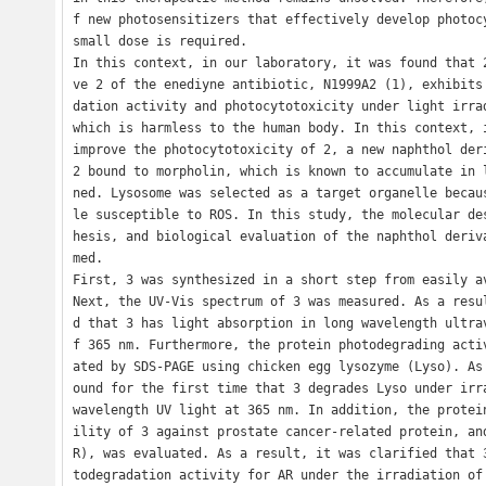
f new photosensitizers that effectively develop photocy
small dose is required.

In this context, in our laboratory, it was found that 
ve 2 of the enediyne antibiotic, N1999A2 (1), exhibits
dation activity and photocytotoxicity under light irrad
which is harmless to the human body. In this context, i
improve the photocytotoxicity of 2, a new naphthol deri
2 bound to morpholin, which is known to accumulate in 
ned. Lysosome was selected as a target organelle becau
le susceptible to ROS. In this study, the molecular de
hesis, and biological evaluation of the naphthol deriv
med.

First, 3 was synthesized in a short step from easily av
Next, the UV-Vis spectrum of 3 was measured. As a resu
d that 3 has light absorption in long wavelength ultra
f 365 nm. Furthermore, the protein photodegrading acti
ated by SDS-PAGE using chicken egg lysozyme (Lyso). As
ound for the first time that 3 degrades Lyso under irr
wavelength UV light at 365 nm. In addition, the protei
ility of 3 against prostate cancer-related protein, an
R), was evaluated. As a result, it was clarified that 
todegradation activity for AR under the irradiation of 