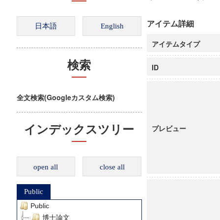
アイテム詳細
アイテムタイプ
検索
ID
全文検索(Googleカスタム検索)
インデックスツリー
プレビュー
open all
close all
Public
Public
博士論文