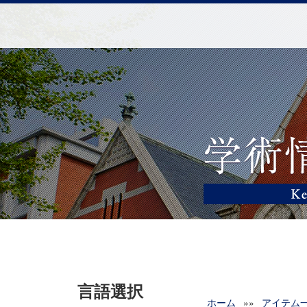
言語選択
ホーム
»»
アイテム