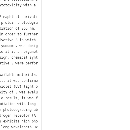
totoxicity with a 
2-naphthol derivati
 protein photodegra
iation of 365 nm, 
n order to further 
vative 3 in which 
lysosome, was desig
se it is an organel
sign, chemical synt
ative 3 were perfor
ailable materials. 
lt, it was confirme
violet (UV) light o
vity of 3 was evalu
 a result, it was f
adiation with long-
n photodegrading ab
drogen receptor (A
3 exhibits high pho
long wavelength UV 