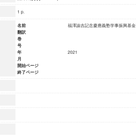
1 p.
名前
福澤諭吉記念慶應義塾学事振興基
翻訳
巻
号
年
2021
月
開始ページ
終了ページ