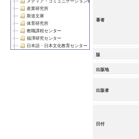
メディア・コミュニケーション研究所
産業研究所
斯道文庫
著者
体育研究所
教職課程センター
福澤研究センター
日本語・日本文化教育センター
アート・センター
版
外国語教育研究センター
デジタルメディア・コンテンツ統合研究センター
出版地
グローバルリサーチインスティテュート
塾内助成報告書
出版者
科学研究費補助金研究成果報告書
21世紀COEプログラム
慶應義塾大学グローバルCOEプログラム市民社会ガバナ
慶應義塾大学グローバルCOEプログラム論理と感性の先
博士課程教育リーディングプログラム「超成熟社会発展
日付
学術雑誌掲載論文等(8)
その他