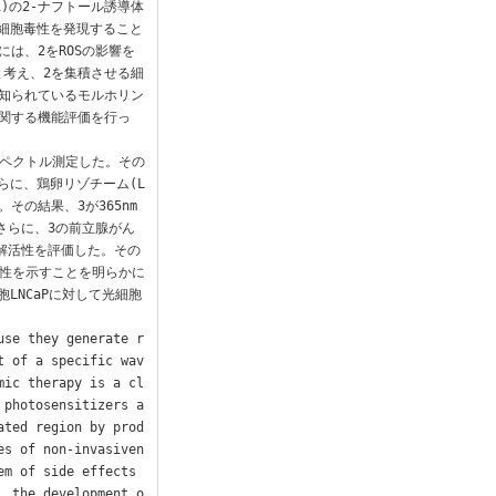
1)の2-ナフトール誘導体
光細胞毒性を発現すること
は、2をROSの影響を
考え、2を集積させる細
知られているモルホリン
関する機能評価を行っ
スペクトル測定した。その
らに、鶏卵リゾチーム(L
。その結果、3が365nm
さらに、3の前立腺がん
分解活性を評価した。その
活性を示すことを明らかに
LNCaPに対して光細胞
use they generate r
t of a specific wav
mic therapy is a cl
 photosensitizers a
ated region by prod
es of non-invasiven
m of side effects 
, the development o