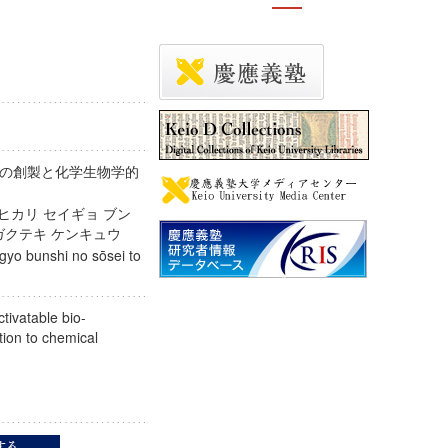
の創製と化学生物学的
ヒカリ セイギョ ブン
ブツガクテキ ケンキュウ
igyo bunshi no sōsei to
tivatable bio-
tion to chemical