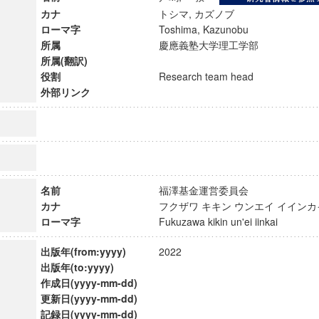
カナ
トシマ, カズノブ
ローマ字
Toshima, Kazunobu
所属
慶應義塾大学理工学部
所属(翻訳)
役割
Research team head
外部リンク
名前
福澤基金運営委員会
カナ
フクザワ キキン ウンエイ イイ
ローマ字
Fukuzawa kikin un'ei iinkai
ンス教育研究センター
出版年(from:yyyy)
2022
端的教育研究拠点
出版年(to:yyyy)
のサイエンス」
作成日(yyyy-mm-dd)
更新日(yyyy-mm-dd)
記録日(yyyy-mm-dd)