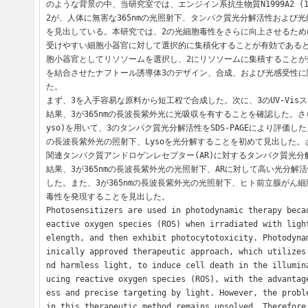
のような背景の中、当研究室では、エンジイン系抗生物質N1999A2 (
2が、人体に無害な365nmの光照射下、タンパク質光分解活性および
を見出している。本研究では、2の光細胞毒性をさらに向上させるために
受けやすい細胞小器官に対して選択的に集積化することが有効であると
胞小器官としてリソソームを選択し、2にリソソームに集積することが
を結合させたナフトール誘導体3のデザイン、合成、および光感受性に
た。

まず、3を入手容易な原料から短工程で合成した。次に、3のUV-Vis
結果、3が365nmの長波長紫外光に光吸収を有することを確認した。さ
yso)を用いて、3のタンパク質光分解活性をSDS-PAGEにより評価した
の長波長紫外光の照射下、Lysoを光分解することを初めて見出した。
関連タンパク質アンドロゲンレセプター(AR)に対するタンパク質光
結果、3が365nmの長波長紫外光の光照射下、ARに対して高い光分解
した。また、3が365nmの長波長紫外光の光照射下、ヒト前立腺がん細胞
毒性を発現することを見出した。

Photosensitizers are used in photodynamic therapy beca
eactive oxygen species (ROS) when irradiated with ligh
elength, and then exhibit photocytotoxicity. Photodyna
inically approved therapeutic approach, which utilizes
nd harmless light, to induce cell death in the illumin
ucing reactive oxygen species (ROS), with the advantag
ess and precise targeting by light. However, the proble
in this therapeutic method remains unsolved. Therefore