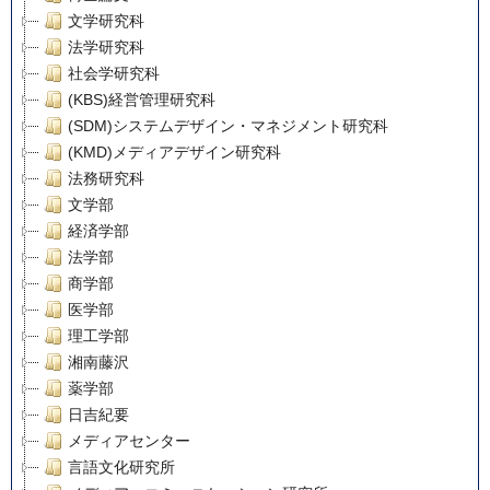
文学研究科
法学研究科
社会学研究科
(KBS)経営管理研究科
(SDM)システムデザイン・マネジメント研究科
(KMD)メディアデザイン研究科
法務研究科
文学部
経済学部
法学部
商学部
医学部
理工学部
湘南藤沢
薬学部
日吉紀要
メディアセンター
言語文化研究所