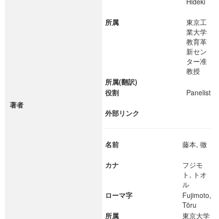
Hideki
所属
東京工
業大学
教育革
新セン
ター准
教授
所属(翻訳)
役割
Panelist
著者
外部リンク
名前
藤本, 徹
カナ
フジモ
ト, トオ
ル
ローマ字
Fujimoto,
Tōru
所属
東京大学