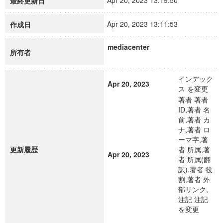
Apr 20, 2023 13:19:50
最終更新日
Apr 20, 2023 13:11:53
作成日
mediacenter
所有者
インデック
Apr 20, 2023
ス を変更
著者 著者
ID,著者 名
前,著者 カ
ナ,著者 ロ
ーマ字,著
更新履歴
者 所属,著
Apr 20, 2023
者 所属(翻
訳),著者 役
割,著者 外
部リンク,
注記 注記
を変更