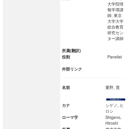
大学院情
報学環講
師; 東京
大学大学
総合教育
研究セン
ター講師
所属(翻訳)
役割
Panelist
外部リンク
名前
重野, 寛
カナ
シゲノ, ヒ
ロシ
ローマ字
Shigeno,
Hiroshi