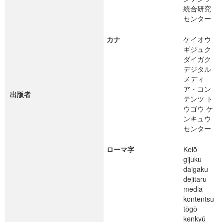
統合研究
センター
カナ
ケイオウ
ギジュク
ダイガク
デジタル
メディ
ア・コン
出版者
テンツ ト
ウゴウ ケ
ンキュウ
センター
ローマ字
Keiō
gijuku
daigaku
dejitaru
media
kontentsu
tōgō
kenkyū