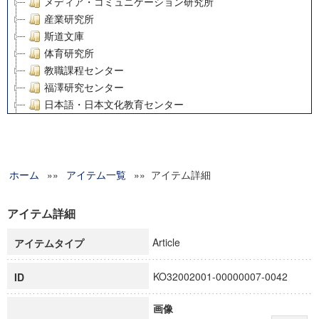
メディア・コミュニケーション研究所
産業研究所
斯道文庫
体育研究所
教職課程センター
福澤研究センター
日本語・日本文化教育センター
アート・センター
外国語教育研究センター
デジタルメディア・コンテンツ統合研究センター
ホーム
»»
グローバルリサーチインスティテュート
アイテム一覧
»» アイテム詳細
塾内助成報告書
科学研究費補助金研究成果報告書
アイテム詳細
21世紀COEプログラム
Article
アイテムタイプ
慶應義塾大学グローバルCOEプログラム市民社会ガバナンス
慶應義塾大学グローバルCOEプログラム論理と感性の先端的
KO32002001-00000007-0042
ID
博士課程教育リーディングプログラム「超成熟社会発展のサ
学術雑誌掲載論文等(8)
画像
その他