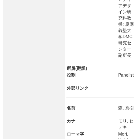
アデザ
イン研
究科教
授; 慶應
義塾⼤
学DMC
研究セ
ンター
副所⻑
所属(翻訳)
役割
Panelist
外部リンク
名前
森, 秀樹
カナ
モリ, ヒ
デキ
ローマ字
Mori,