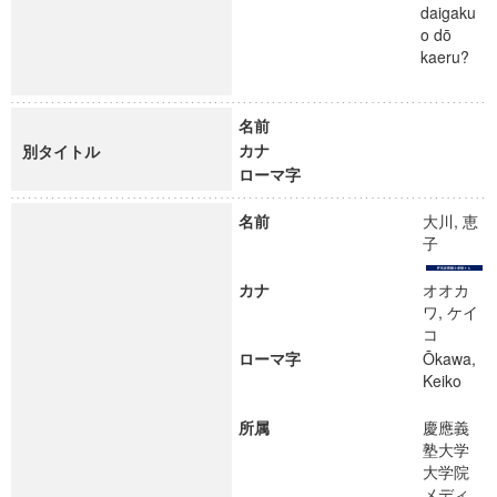
daigaku
o dō
kaeru?
名前
カナ
別タイトル
ローマ字
名前
大川, 恵
子
カナ
オオカ
ワ, ケイ
コ
ローマ字
Ōkawa,
Keiko
所属
慶應義
塾大学
大学院
メディ