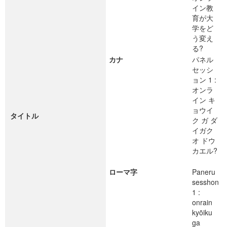
イン教
育が大
学をど
う変え
る?
カナ
パネル
セッシ
ョン 1 :
オンラ
イン キ
ョウイ
タイトル
ク ガ ダ
イガク
オ ドウ
カエル?
ローマ字
Paneru
sesshon
1 :
onrain
kyōiku
ga