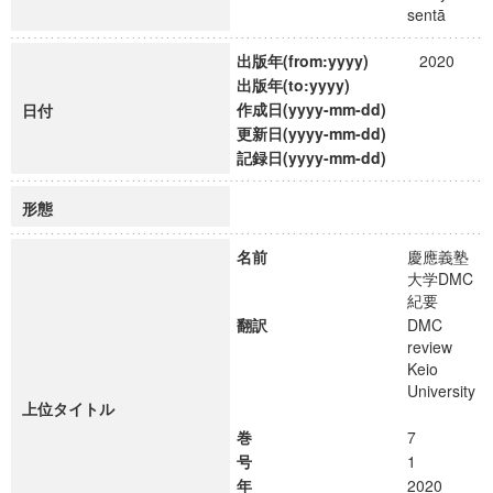
sentā
出版年(from:yyyy)
2020
出版年(to:yyyy)
作成日(yyyy-mm-dd)
日付
更新日(yyyy-mm-dd)
記録日(yyyy-mm-dd)
形態
名前
慶應義塾
大学DMC
紀要
翻訳
DMC
review
Keio
University
上位タイトル
巻
7
号
1
年
2020