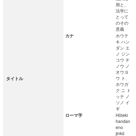
用と、
法学に
とって
のその
意義
カナ
ホウテ
キ ハン
ダン エ
ノ ジン
コウ チ
ノウ ノ
オウヨ
ウ ト、
タイトル
ホウガ
ク ニ ト
ッテ ノ
ソノ イ
ギ
ローマ字
Hōteki
handan
eno
jinkō