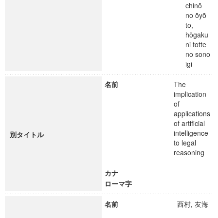
chinō
no ōyō
to,
hōgaku
ni totte
no sono
igi
名前
The
implication
of
applications
of artificial
intelligence
別タイトル
to legal
reasoning
カナ
ローマ字
名前
西村, 友海