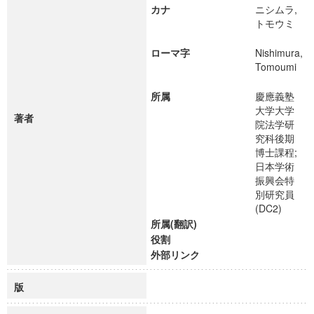
カナ
ニシムラ,
トモウミ
ローマ字
Nishimura,
Tomoumi
所属
慶應義塾
大学大学
著者
院法学研
究科後期
博士課程;
日本学術
振興会特
別研究員
(DC2)
所属(翻訳)
役割
外部リンク
版