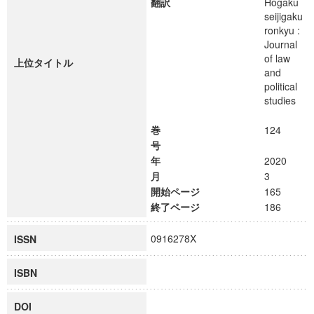
翻訳
Hogaku
seijigaku
ronkyu :
Journal
of law
上位タイトル
and
political
studies
巻
124
号
年
2020
月
3
開始ページ
165
終了ページ
186
0916278X
ISSN
ISBN
DOI