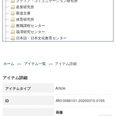
メディア・コミュニケーション研究所
産業研究所
斯道文庫
体育研究所
教職課程センター
福澤研究センター
日本語・日本文化教育センター
アート・センター
外国語教育研究センター
デジタルメディア・コンテンツ統合研究センター
ホーム
»»
グローバルリサーチインスティテュート
アイテム一覧
»» アイテム詳細
塾内助成報告書
科学研究費補助金研究成果報告書
アイテム詳細
21世紀COEプログラム
Article
アイテムタイプ
慶應義塾大学グローバルCOEプログラム市民社会ガバナンス
慶應義塾大学グローバルCOEプログラム論理と感性の先端的
AN10086101-20200315-0165
ID
博士課程教育リーディングプログラム「超成熟社会発展のサ
学術雑誌掲載論文等(8)
画像
その他