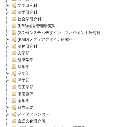
文学研究科
法学研究科
社会学研究科
(KBS)経営管理研究科
(SDM)システムデザイン・マネジメント研究科
(KMD)メディアデザイン研究科
法務研究科
文学部
経済学部
法学部
商学部
医学部
理工学部
湘南藤沢
薬学部
日吉紀要
メディアセンター
言語文化研究所