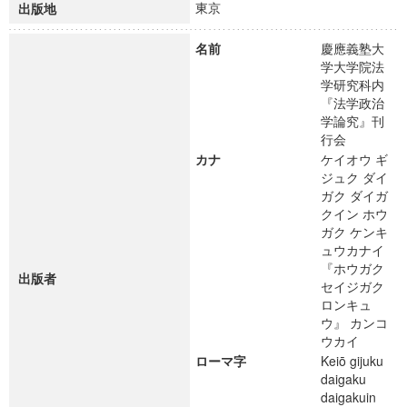
東京
出版地
名前
慶應義塾大
学大学院法
学研究科内
『法学政治
学論究』刊
行会
カナ
ケイオウ ギ
ジュク ダイ
ガク ダイガ
クイン ホウ
ガク ケンキ
ュウカナイ
『ホウガク
出版者
セイジガク
ロンキュ
ウ』 カンコ
ウカイ
ローマ字
Keiō gijuku
daigaku
daigakuin