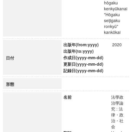
hōgaku
kenkyūkanai
"Hōgaku
seijigaku
ronkyū"
kankōkai
出版年(from:yyyy)
2020
出版年(to:yyyy)
作成日(yyyy-mm-dd)
日付
更新日(yyyy-mm-dd)
記録日(yyyy-mm-dd)
形態
名前
法學政
治學論
究 : 法
律・政
治・社
会