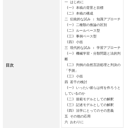
一 はじめに

 (一) 本稿の背景と目標

 (二) 本稿の構成

二 伝統的な試み : 知識アプローチ

 (一) 二種類の推論の区別

 (二) ルールベース型

 (三) 事例ベース型

 (四) 小括

三 現代的な試み : 学習アプローチ

 (一) 機械学習・分類問題と法的判
断

目次
 (二) 判例の自然言語処理と判決の
「予測」

 (三) 小括

四 若干の検討

 (一) いったい彼らは何を作ろうと
しているのか

 (二) 規範モデルとしての解釈

 (三) 記述モデルとしての解釈

 (四) 法学にとってのその意義

五 その他の応用

六 おわりに