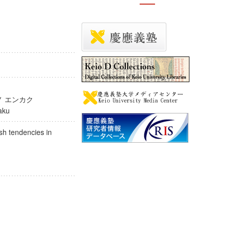
 ノ エンカク
enkaku
ish tendencies in