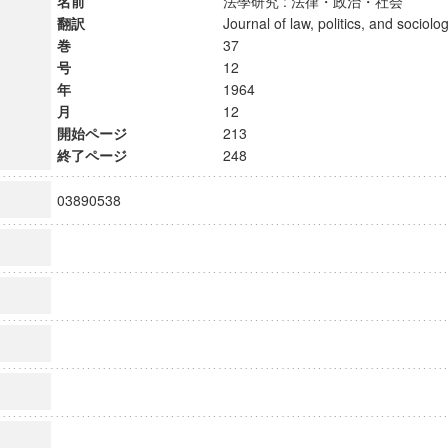
名前
法學研究 : 法律・政治・社会
翻訳
Journal of law, politics, and soci
巻
37
号
12
年
1964
月
12
開始ページ
213
終了ページ
248
03890538