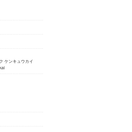
ガク ケンキュウカイ
yūkai