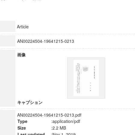
Article
AN00224504-19641215-0213
画像
キャプション
AN00224504-19641215-0213.pdf
Type
:application/pdf
Size
:2.2 MB
Last updated
:Nov 1, 2019