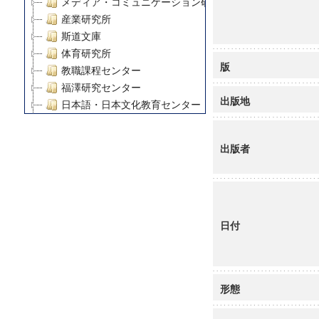
メディア・コミュニケーション研究所
産業研究所
斯道文庫
体育研究所
版
教職課程センター
福澤研究センター
出版地
日本語・日本文化教育センター
アート・センター
外国語教育研究センター
出版者
デジタルメディア・コンテンツ統合研究センター
グローバルリサーチインスティテュート
塾内助成報告書
科学研究費補助金研究成果報告書
日付
21世紀COEプログラム
慶應義塾大学グローバルCOEプログラム市民社会ガバナ
慶應義塾大学グローバルCOEプログラム論理と感性の先
博士課程教育リーディングプログラム「超成熟社会発展
形態
学術雑誌掲載論文等(8)
その他