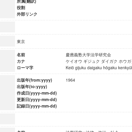
所属(翻訳)
役割
外部リンク
東京
名前
慶應義塾大学法学研究会
カナ
ケイオウ ギジュク ダイガク ホウ
ローマ字
Keiō gijuku daigaku hōgaku kenk
出版年(from:yyyy)
1964
出版年(to:yyyy)
作成日(yyyy-mm-dd)
更新日(yyyy-mm-dd)
ンス教育研究センター
記録日(yyyy-mm-dd)
端的教育研究拠点
のサイエンス」