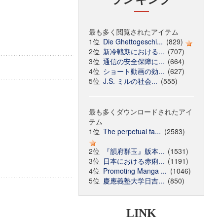
最も多く閲覧されたアイテム
1位
Die Ghettogeschi...
(829)
2位
新冷戦期における...
(707)
3位
通信の安全保障に...
(664)
4位
ショート動画の効...
(627)
5位
J.S. ミルの社会...
(555)
最も多くダウンロードされたアイ
テム
1位
The perpetual fa...
(2583)
2位
『韻府群玉』版本...
(1531)
3位
日本における赤痢...
(1191)
4位
Promoting Manga ...
(1046)
5位
慶應義塾大学日吉...
(850)
LINK