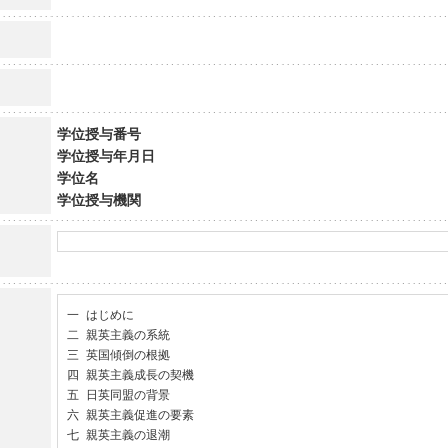
学位授与番号
学位授与年月日
学位名
学位授与機関
一 はじめに 

二 親英主義の系統

三 英国傾倒の根拠 

四 親英主義成長の契機

五 日英同盟の背景

六 親英主義促進の要素

七 親英主義の退潮
