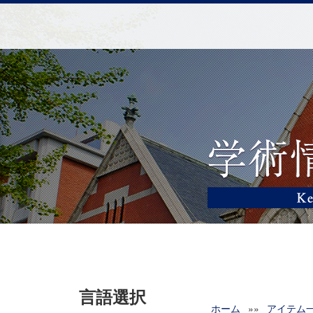
言語選択
ホーム
»»
アイテム