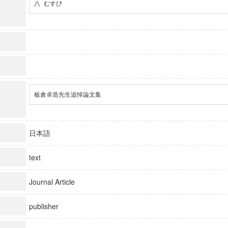
八 むすび
板倉卓造先生追悼論文集
日本語
text
Journal Article
publisher