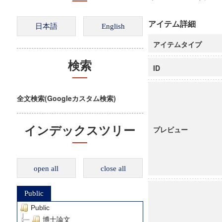
アイテム詳細
アイテムタイプ
検索
ID
全文検索(Googleカスタム検索)
インデックスツリー
プレビュー
open all
close all
Public
Public
博士論文