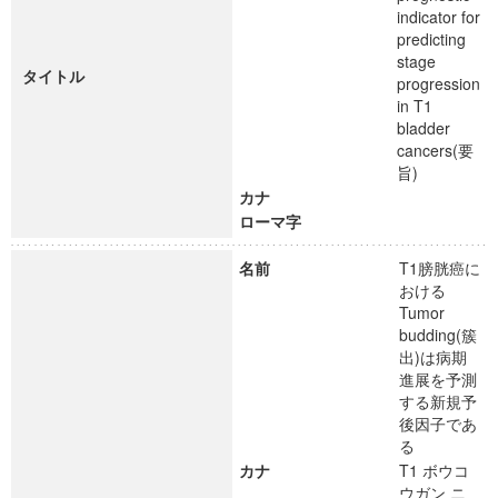
indicator for
predicting
stage
タイトル
progression
in T1
bladder
cancers(要
旨)
カナ
ローマ字
名前
T1膀胱癌に
おける
Tumor
budding(簇
出)は病期
進展を予測
する新規予
後因子であ
る
カナ
T1 ボウコ
ウガン ニ