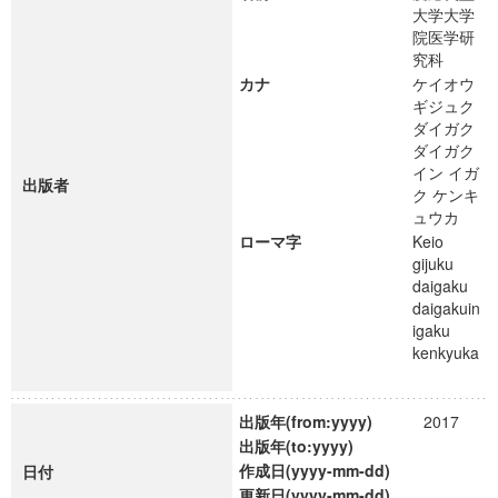
大学大学
院医学研
究科
カナ
ケイオウ
ギジュク
ダイガク
ダイガク
イン イガ
出版者
ク ケンキ
ュウカ
ローマ字
Keio
gijuku
daigaku
daigakuin
igaku
kenkyuka
出版年(from:yyyy)
2017
出版年(to:yyyy)
作成日(yyyy-mm-dd)
日付
更新日(yyyy-mm-dd)