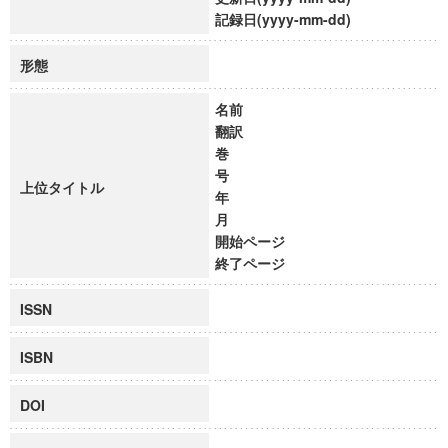
記録日(yyyy-mm-dd)
形態
名前
翻訳
巻
号
上位タイトル
年
月
開始ページ
終了ページ
ISSN
ISBN
DOI