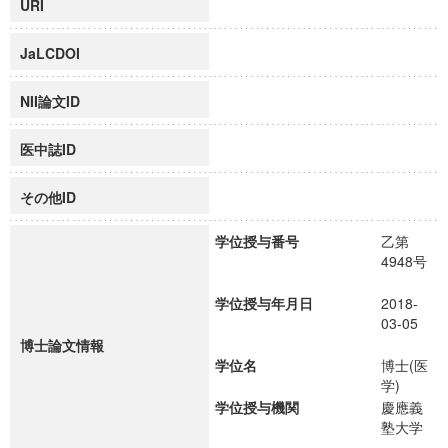
URI
JaLCDOI
NII論文ID
医中誌ID
その他ID
学位授与番号
乙第
4948号
学位授与年月日
2018-
03-05
博士論文情報
学位名
博士(医
学)
学位授与機関
慶應義
塾大学