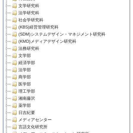
文学研究科
法学研究科
社会学研究科
(KBS)経営管理研究科
(SDM)システムデザイン・マネジメント研究科
(KMD)メディアデザイン研究科
法務研究科
文学部
経済学部
法学部
商学部
医学部
理工学部
湘南藤沢
薬学部
日吉紀要
メディアセンター
言語文化研究所