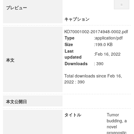
プレビュー
キャプション
KO70001002-20174948-0002.pdf
Type
:application/pdf
Size
:199.0 KB
Last
:Feb 16, 2022
updated
本文
Downloads
: 390
Total downloads since Feb 16,
2022 : 390
本文公開日
タイトル
Tumor
budding, a
novel
prognostic