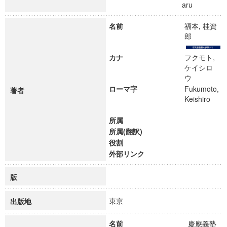
aru
名前
福本, 桂資
郎
カナ
フクモト,
ケイシロ
ウ
ローマ字
Fukumoto,
著者
Keishiro
所属
所属(翻訳)
役割
外部リンク
版
東京
出版地
名前
慶應義塾