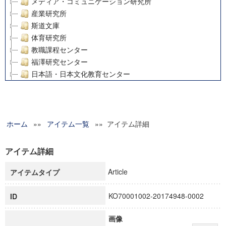
メディア・コミュニケーション研究所
産業研究所
斯道文庫
体育研究所
教職課程センター
福澤研究センター
日本語・日本文化教育センター
アート・センター
外国語教育研究センター
デジタルメディア・コンテンツ統合研究センター
ホーム
»»
グローバルリサーチインスティテュート
アイテム一覧
»» アイテム詳細
塾内助成報告書
科学研究費補助金研究成果報告書
アイテム詳細
21世紀COEプログラム
Article
アイテムタイプ
慶應義塾大学グローバルCOEプログラム市民社会ガバナンス
慶應義塾大学グローバルCOEプログラム論理と感性の先端的
KO70001002-20174948-0002
ID
博士課程教育リーディングプログラム「超成熟社会発展のサ
学術雑誌掲載論文等(8)
画像
その他