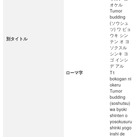
オケル
Tumor
budding
(ソウシュ
ツ) ワ ビョ
ウキ シン
別タイトル
テン オ ヨ
ソクスル
シンキ ヨ
ゴ インシ
デ アル
ローマ字
T1
bokogan ni
okeru
Tumor
budding
(soshutsu)
wa byoki
shinten o
yosokusuru
shinki yogo
inshi de