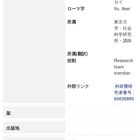
セイ
ローマ字
Ito, Asei
所属
東京大
学・社会
科学研究
所・講師
所属(翻訳)
役割
Research
team
member
外部リンク
科研費研
究者番号 :
60636885
版
出版地