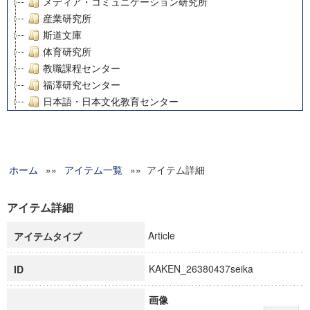
メディア・コミュニケーション研究所
産業研究所
斯道文庫
体育研究所
教職課程センター
福澤研究センター
日本語・日本文化教育センター
アート・センター
外国語教育研究センター
デジタルメディア・コンテンツ統合研究センター
ホーム
»»
グローバルリサーチインスティテュート
アイテム一覧
»» アイテム詳細
塾内助成報告書
科学研究費補助金研究成果報告書
アイテム詳細
21世紀COEプログラム
Article
アイテムタイプ
慶應義塾大学グローバルCOEプログラム市民社会ガバナンス
慶應義塾大学グローバルCOEプログラム論理と感性の先端的
KAKEN_26380437seika
ID
博士課程教育リーディングプログラム「超成熟社会発展のサ
学術雑誌掲載論文等(8)
画像
その他