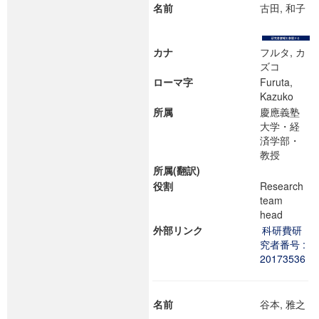
名前
古田, 和子
カナ
フルタ, カ
ズコ
ローマ字
Furuta,
Kazuko
所属
慶應義塾
大学・経
済学部・
教授
所属(翻訳)
役割
Research
team
head
外部リンク
科研費研
究者番号 :
20173536
名前
谷本, 雅之