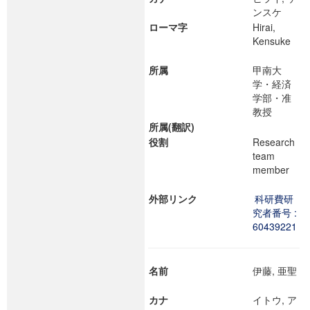
ンスケ
ローマ字
Hirai,
Kensuke
所属
甲南大
学・経済
学部・准
教授
所属(翻訳)
役割
Research
team
member
外部リンク
科研費研
究者番号 :
60439221
名前
伊藤, 亜聖
カナ
イトウ, ア