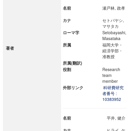
名前
瀬戸林, 政孝
カナ
セトバヤシ,
マサタカ
ローマ字
Setobayashi,
Masataka
所属
福岡大学・
著者
経済学部・
准教授
所属(翻訳)
役割
Research
team
member
外部リンク
科研費研究
者番号 :
10383952
名前
平井, 健介
カナ
ヒライ, ケ