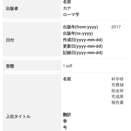
名前
カナ
出版者
ローマ字
出版年(from:yyyy)
2017
出版年(to:yyyy)
作成日(yyyy-mm-dd)
日付
更新日(yyyy-mm-dd)
記録日(yyyy-mm-dd)
1 pdf
形態
名前
科学研
究費補
助金研
究成果
報告書
翻訳
上位タイトル
巻
号