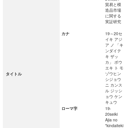
貿易と模
造品市場
に関する
実証研究
カナ
19～20セ
イキ アジ
ア ノ 「キ
ンダイテ
キ ザッ
カ」 ボウ
エキ ト モ
ゾウヒン
タイトル
シジョウ
ニ カンス
ル ジッシ
ョウ ケン
キュウ
ローマ字
19-
20seiki
Ajia no
"kindaiteki