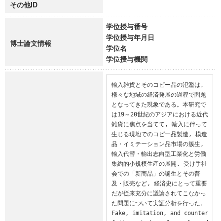
その他ID
学位授与番号
学位授与年月日
博士論文情報
学位名
学位授与機関
輸入雑貨とそのコピー品の氾濫は, 
様々な地域の経済発展の過程で問題
となってきた現象である。本研究で
は19～20世紀のアジアにおける近代
雑貨に焦点を当てて, 輸入に伴って
生じる現地でのコピー品製造, 模造
品・イミテーション品市場の簇生, 
輸入代替・輸出志向型工業化と労働
集約的小規模生産の展開, 受け手社
会での「新商品」の誕生とその普
及・販売など, 経済史にとって重要
だが従来充分に議論されてこなかっ
た問題について実証分析を行った。

Fake, imitation, and counter