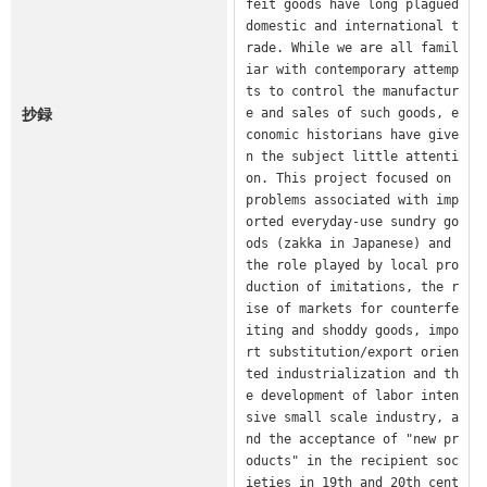
feit goods have long plagued 
domestic and international t
rade. While we are all famil
iar with contemporary attemp
ts to control the manufactur
抄録
e and sales of such goods, e
conomic historians have give
n the subject little attenti
on. This project focused on 
problems associated with imp
orted everyday-use sundry go
ods (zakka in Japanese) and 
the role played by local pro
duction of imitations, the r
ise of markets for counterfe
iting and shoddy goods, impo
rt substitution/export orien
ted industrialization and th
e development of labor inten
sive small scale industry, a
nd the acceptance of "new pr
oducts" in the recipient soc
ieties in 19th and 20th cent