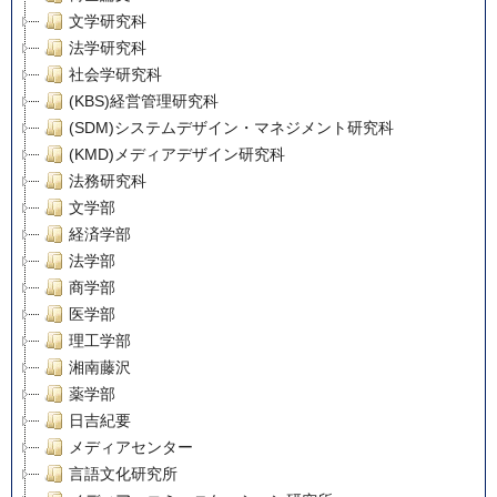
文学研究科
法学研究科
社会学研究科
(KBS)経営管理研究科
(SDM)システムデザイン・マネジメント研究科
(KMD)メディアデザイン研究科
法務研究科
文学部
経済学部
法学部
商学部
医学部
理工学部
湘南藤沢
薬学部
日吉紀要
メディアセンター
言語文化研究所