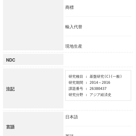
商標
輸入代替
現地生産
NDC
研究種目 : 基盤研究(C)(一般)

研究期間 : 2014～2016

注記
課題番号 : 26380437

研究分野 : アジア経済史
日本語
言語