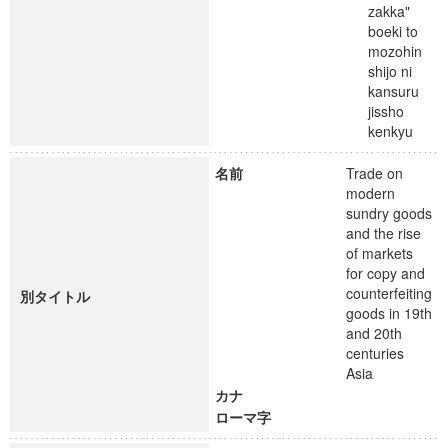
zakka"
boeki to
mozohin
shijo ni
kansuru
jissho
kenkyu
名前
Trade on
modern
sundry goods
and the rise
of markets
for copy and
counterfeiting
別タイトル
goods in 19th
and 20th
centuries
Asia
カナ
ローマ字