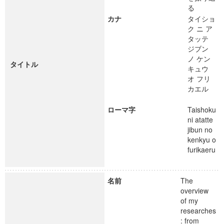
る
カナ
タイショ
ク ニ ア
タッテ
ジブン
ノ ケン
タイトル
キュウ
オ フリ
カエル
ローマ字
Taishoku
ni atatte
jibun no
kenkyu o
furikaeru
名前
The
overview
of my
researches
: from