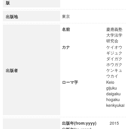
版
東京
出版地
名前
慶應義塾
大学法学
研究会
カナ
ケイオウ
ギジュク
ダイガク
ホウガク
ケンキュ
出版者
ウカイ
ローマ字
Keio
gijuku
daigaku
hogaku
kenkyukai
出版年(from:yyyy)
2015