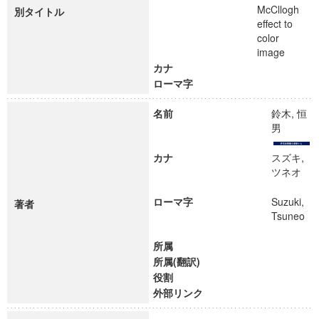
McCllogh
別タイトル
effect to
color
image
カナ
ローマ字
名前
鈴木, 恒
男
カナ
スズキ,
ツネオ
ローマ字
Suzuki,
著者
Tsuneo
所属
所属(翻訳)
役割
外部リンク