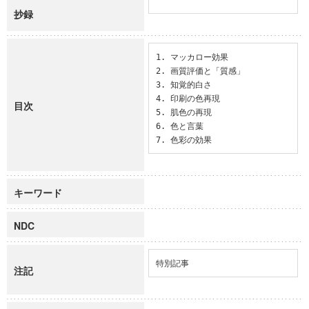
抄録
1. マッカロー効果

2. 画質評価と「質感」

3. 知覚的白さ

4. 印刷の色再現

目次
5. 肌色の再現

6. 色と言葉

7. 色彩の効果
キーワード
NDC
特別記事
注記