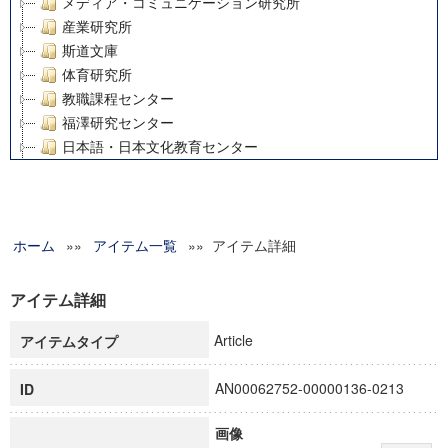
メディア・コミュニケーション研究所
産業研究所
斯道文庫
体育研究所
教職課程センター
福澤研究センター
日本語・日本文化教育センター
アート・センター
外国語教育研究センター
デジタルメディア・コンテンツ統合研究センター
ホーム
»»
グローバルリサーチインスティテュート
アイテム一覧
»» アイテム詳細
塾内助成報告書
科学研究費補助金研究成果報告書
アイテム詳細
21世紀COEプログラム
Article
アイテムタイプ
慶應義塾大学グローバルCOEプログラム市民社会ガバナンス
慶應義塾大学グローバルCOEプログラム論理と感性の先端的
AN00062752-00000136-0213
ID
博士課程教育リーディングプログラム「超成熟社会発展のサ
学術雑誌掲載論文等(8)
画像
その他