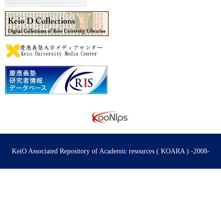
KeiO Associated Repository of Academic resources ( KOARA ) -2008-