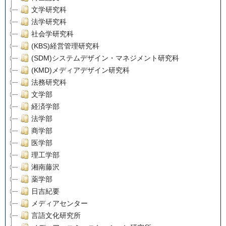
文学研究科
法学研究科
社会学研究科
(KBS)経営管理研究科
(SDM)システムデザイン・マネジメント研究科
(KMD)メディアデザイン研究科
法務研究科
文学部
経済学部
法学部
商学部
医学部
理工学部
湘南藤沢
薬学部
日吉紀要
メディアセンター
言語文化研究所