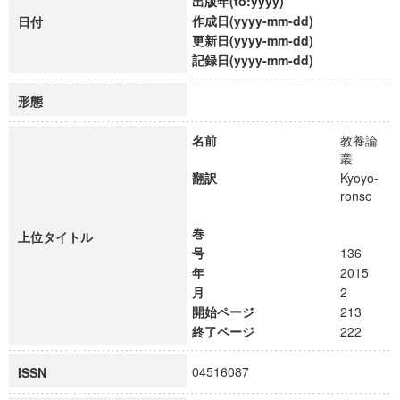
出版年(to:yyyy)
作成日(yyyy-mm-dd)
日付
更新日(yyyy-mm-dd)
記録日(yyyy-mm-dd)
形態
名前
教養論
叢
翻訳
Kyoyo-
ronso
巻
上位タイトル
号
136
年
2015
月
2
開始ページ
213
終了ページ
222
04516087
ISSN