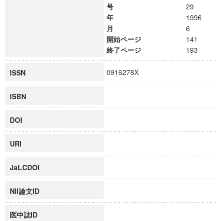
号
29
年
1996
月
6
開始ページ
141
終了ページ
193
0916278X
ISSN
ISBN
DOI
URI
JaLCDOI
NII論文ID
医中誌ID