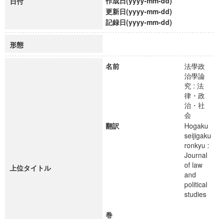
作成日(yyyy-mm-dd)
日付
更新日(yyyy-mm-dd)
記録日(yyyy-mm-dd)
形態
名前
法學政
治學論
究 : 法
律・政
治・社
会
翻訳
Hogaku
seijigaku
ronkyu :
Journal
of law
上位タイトル
and
political
studies
巻