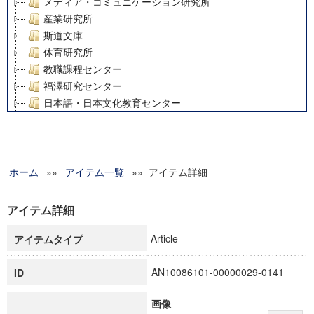
メディア・コミュニケーション研究所
産業研究所
斯道文庫
体育研究所
教職課程センター
福澤研究センター
日本語・日本文化教育センター
アート・センター
外国語教育研究センター
デジタルメディア・コンテンツ統合研究センター
ホーム
»»
グローバルリサーチインスティテュート
アイテム一覧
»» アイテム詳細
塾内助成報告書
科学研究費補助金研究成果報告書
アイテム詳細
21世紀COEプログラム
Article
アイテムタイプ
慶應義塾大学グローバルCOEプログラム市民社会ガバナンス
慶應義塾大学グローバルCOEプログラム論理と感性の先端的
AN10086101-00000029-0141
ID
博士課程教育リーディングプログラム「超成熟社会発展のサ
学術雑誌掲載論文等(8)
画像
その他