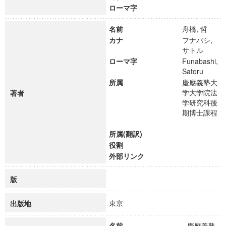
ローマ字
名前
舟橋, 哲
カナ
フナバシ,
サトル
ローマ字
Funabashi,
Satoru
所属
慶應義塾大
学大学院法
著者
学研究科後
期博士課程
所属(翻訳)
役割
外部リンク
版
東京
出版地
名前
慶應義塾