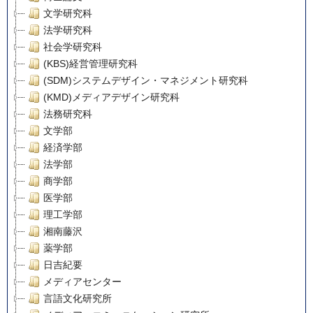
文学研究科
法学研究科
社会学研究科
(KBS)経営管理研究科
(SDM)システムデザイン・マネジメント研究科
(KMD)メディアデザイン研究科
法務研究科
文学部
経済学部
法学部
商学部
医学部
理工学部
湘南藤沢
薬学部
日吉紀要
メディアセンター
言語文化研究所