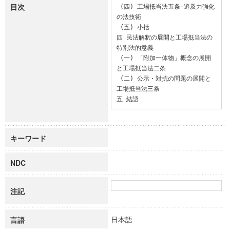
目次
 (四) 工場抵当法五条-追及力強化
の法技術

 (五) 小括

四 民法解釈の展開と工場抵当法の
特別法的意義

 (一) 「附加一体物」概念の展開
と工場抵当法二条

 (二) 公示・対抗の問題の展開と
工場抵当法三条

五 結語
キーワード
NDC
注記
日本語
言語