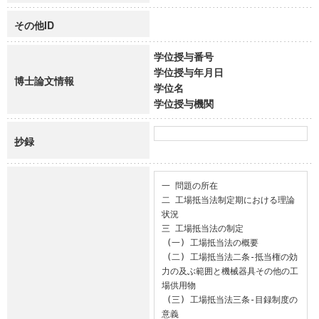
その他ID
学位授与番号
学位授与年月日
博士論文情報
学位名
学位授与機関
抄録
一 問題の所在

二 工場抵当法制定期における理論
状況

三 工場抵当法の制定

 (一) 工場抵当法の概要

 (二) 工場抵当法二条-抵当権の効
力の及ぶ範囲と機械器具その他の工
場供用物

 (三) 工場抵当法三条-目録制度の
意義
