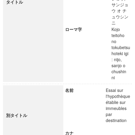
タイトル
サンジョ
ウ オ チ
ュウシン
ニ
ローマ字
Kojo
teitoho
no
tokubetsu
hoteki igi
: nijo,
sanjo o
chushin
ni
名前
Essai sur
l'hypothèque
établie sur
immeubles
par
別タイトル
destination
カナ