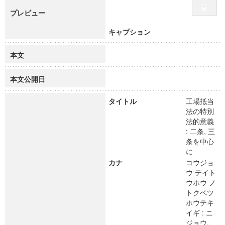
プレビュー
キャプション
本文
本文公開日
タイトル
工場抵当
法の特別
法的意義
: 二条, 三
条を中心
に
カナ
コウジョ
ウ テイト
ウホウ ノ
トクベツ
ホウテキ
イギ : ニ
ジョウ,