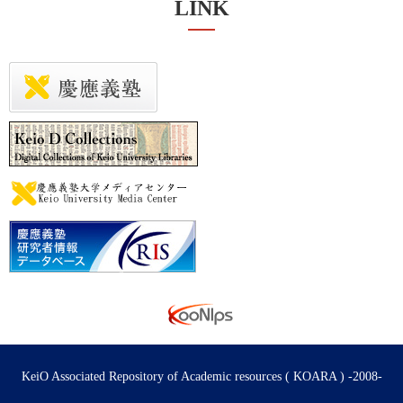
LINK
KeiO Associated Repository of Academic resources ( KOARA ) -2008-