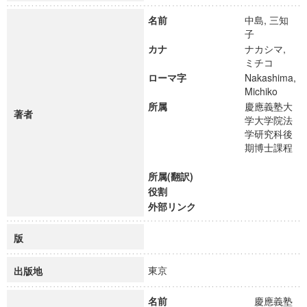
名前
中島, 三知
子
カナ
ナカシマ,
ミチコ
ローマ字
Nakashima,
Michiko
所属
慶應義塾大
著者
学大学院法
学研究科後
期博士課程
所属(翻訳)
役割
外部リンク
版
東京
出版地
名前
慶應義塾