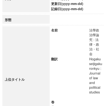
更新日(yyyy-mm-dd)
記録日(yyyy-mm-dd)
形態
名前
法學政
治學論
究 : 法
律・政
治・社
会
翻訳
Hogaku
seijigaku
ronkyu :
Journal
of law
上位タイトル
and
political
studies
巻