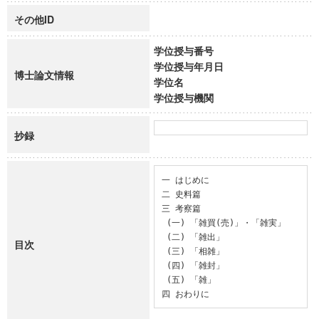
その他ID
学位授与番号
学位授与年月日
博士論文情報
学位名
学位授与機関
抄録
一 はじめに

二 史料篇

三 考察篇

 (一) 「雑買(売)」・「雑実」

 (二) 「雑出」

目次
 (三) 「相雑」

 (四) 「雑封」

 (五) 「雑」

四 おわりに