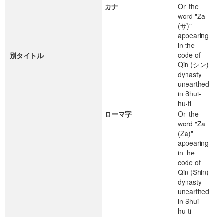
カナ
On the
word "Za
(ザ)"
appearing
in the
code of
別タイトル
Qin (シン)
dynasty
unearthed
in Shui-
hu-ti
ローマ字
On the
word "Za
(Za)"
appearing
in the
code of
Qin (Shin)
dynasty
unearthed
in Shui-
hu-ti