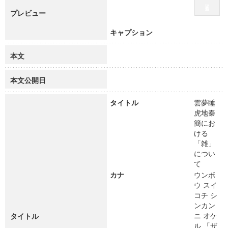
プレビュー
キャプション
本文
本文公開日
タイトル
雲夢睡
虎地秦
簡にお
ける
「雑」
につい
て
カナ
ウンボ
ウ スイ
コチ シ
ンカン
ニ オケ
タイトル
ル 「ザ