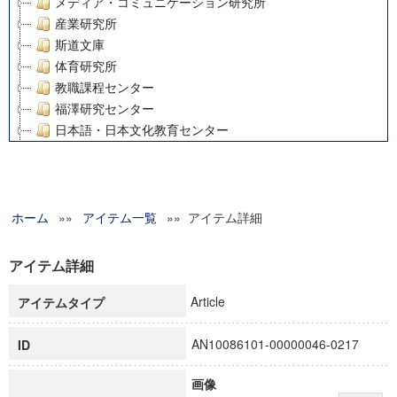
メディア・コミュニケーション研究所
産業研究所
斯道文庫
体育研究所
教職課程センター
福澤研究センター
日本語・日本文化教育センター
アート・センター
外国語教育研究センター
デジタルメディア・コンテンツ統合研究センター
ホーム
»»
グローバルリサーチインスティテュート
アイテム一覧
»» アイテム詳細
塾内助成報告書
科学研究費補助金研究成果報告書
アイテム詳細
21世紀COEプログラム
Article
アイテムタイプ
慶應義塾大学グローバルCOEプログラム市民社会ガバナンス
慶應義塾大学グローバルCOEプログラム論理と感性の先端的
AN10086101-00000046-0217
ID
博士課程教育リーディングプログラム「超成熟社会発展のサ
学術雑誌掲載論文等(8)
画像
その他