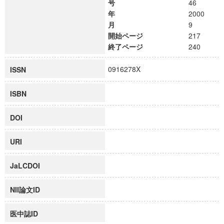
号
46
年
2000
月
9
開始ページ
217
終了ページ
240
0916278X
ISSN
ISBN
DOI
URI
JaLCDOI
NII論文ID
医中誌ID