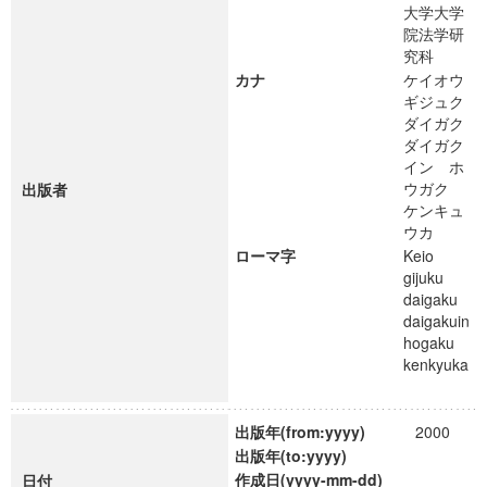
大学大学
院法学研
究科
カナ
ケイオウ
ギジュク
ダイガク
ダイガク
イン ホ
ウガク
出版者
ケンキュ
ウカ
ローマ字
Keio
gijuku
daigaku
daigakuin
hogaku
kenkyuka
出版年(from:yyyy)
2000
出版年(to:yyyy)
作成日(yyyy-mm-dd)
日付