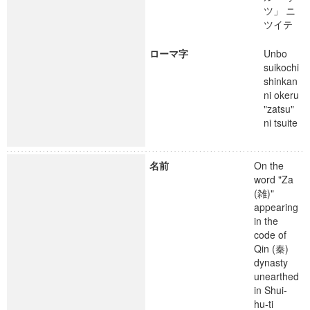
ツ」 ニ
ツイテ
ローマ字
Unbo
suikochi
shinkan
ni okeru
"zatsu"
ni tsuite
名前
On the
word "Za
(雑)"
appearing
in the
code of
Qin (秦)
dynasty
unearthed
in Shui-
hu-ti