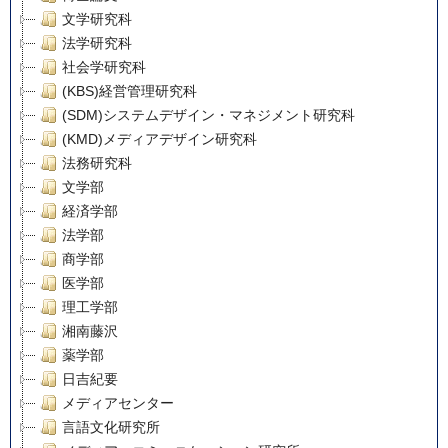
文学研究科
法学研究科
社会学研究科
(KBS)経営管理研究科
(SDM)システムデザイン・マネジメント研究科
(KMD)メディアデザイン研究科
法務研究科
文学部
経済学部
法学部
商学部
医学部
理工学部
湘南藤沢
薬学部
日吉紀要
メディアセンター
言語文化研究所